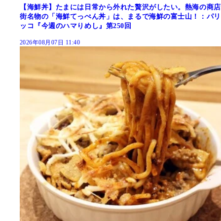
【海鮮丼】たまには日常から外れた贅沢がしたい。熱海の商店
街名物の「海鮮てっぺん丼」は、まるで海鮮の富士山！：パリ
ッコ『今週のハマりめし』第250回
2026年08月07日 11:40