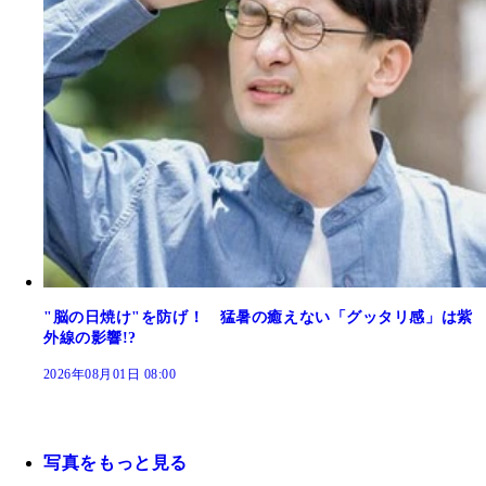
"脳の日焼け"を防げ！ 猛暑の癒えない「グッタリ感」は紫
外線の影響!?
2026年08月01日 08:00
写真をもっと見る