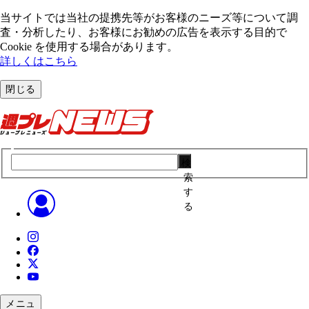
当サイトでは当社の提携先等がお客様のニーズ等について調
査・分析したり、お客様にお勧めの広告を表⽰する⽬的で
Cookie を使⽤する場合があります。
詳しくはこちら
閉じる
検
索
す
る
メニュ