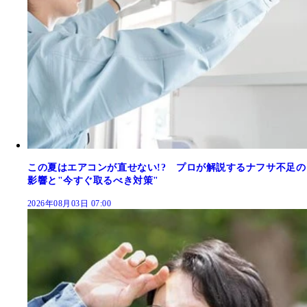
この夏はエアコンが直せない!? プロが解説するナフサ不足の
影響と"今すぐ取るべき対策"
2026年08月03日 07:00