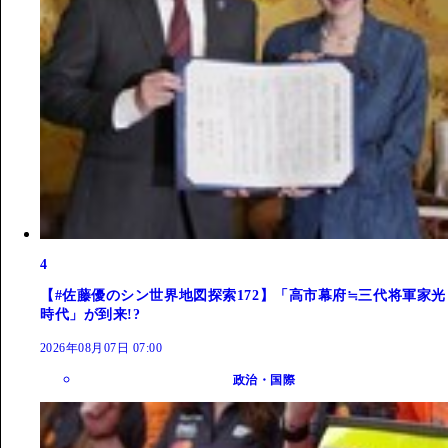
4
【#佐藤優のシン世界地図探索172】「高市幕府≒三代将軍家光
時代」が到来!?
2026年08月07日 07:00
政治・国際