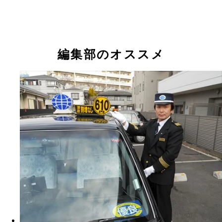
ロールカーテンで遮光できる。高さも１ｍあり広々
安心お宿 荻窪店ＪＲ「荻窪駅」西口より徒歩２分
銀座の有名ベジタブルレストランとコラボした特製
ラックスルームは１泊４９８０円
ェックアウトが１５時なので最大２４時間の滞在が
ージーが朝は無料で提供される
編集部のオススメ