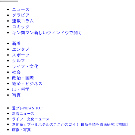
ニュース
グラビア
連載コラム
コミック
キン肉マン
新しいウィンドウで開く
新着
エンタメ
スポーツ
クルマ
ライフ・文化
社会
政治・国際
経済・ビジネス
IT・科学
写真
週プレNEWS TOP
新着ニュース
ライフ・文化ニュース
進化系カプセルホテルのここがスゴイ！ 最新事情を徹底研究【前編】
画像・写真