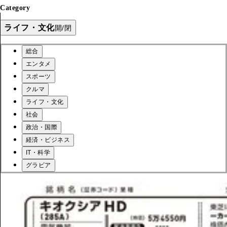
Category
ライフ・文化
開/閉
総合
エンタメ
スポーツ
クルマ
ライフ・文化
社会
政治・国際
経済・ビジネス
IT・科学
グラビア