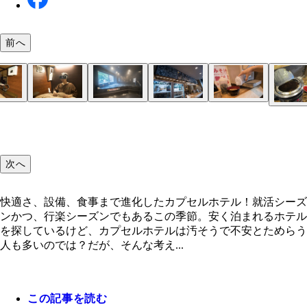
前へ
快適さ、設備、食事まで進化したカプセルホテル！
ファーストキャビン築地東京メトロ日比谷線「築地
おしゃれなバーはお酒だけでなく、簡単なおつまみ
大浴場の各洗い場の仕切りは大きめでプライバシー
グローバルキャビン五反田ＪＲ「五反田駅」から徒
デスクワークができるのはうれしい。キーボードの
プライベートが守られた個室のような空間。枕元に
キャビンの上下をうまく利用してプライベート感を
男性専用の大浴場は深夜も利用可
１泊５４８０円のシアタールームは４０インチの大
ＶＲも体験できる。風景を眺めるものから本格的な
自分好みのシャンプーやボディソープを選ぶことが
世界各国のビールや地酒を味わえる。バルのみの利
味噌汁は２４時間、具だくさんのカレーは朝、無料
２番、４番出口より徒歩約１分の立地
供している
視された設計。うれしい配慮だ
分。人気のドーミーインのキャビン型ホテル。１泊
は注意
充電用のコンセントも便利だ
出。写真の６１１は下段にベッドが、６１２は上段
レビで１０００以上の映画などが視聴可能
ムまでソフトは充実している
る。ミストサウナも完備！
可
供される
味噌汁や朝カレーが無料
【左】広めのファーストクラス。１２０ｃｍ幅のセ
９０円～
ッドがある
カプセルではないが、ふたり利用できる部屋も。１
ブルベッドが置かれている。１泊６８００円。【右
万２０００円
次へ
ンパクトながらもスタイリッシュな空間のビジネス
ス。１泊５８００円。
快適さ、設備、食事まで進化したカプセルホテル！就活シーズ
ンかつ、行楽シーズンでもあるこの季節。安く泊まれるホテル
を探しているけど、カプセルホテルは汚そうで不安とためらう
４月１７日（月）オープン！！ ファーストキャビ
人も多いのでは？だが、そんな考え...
橋ＪＲ「東京駅」八重洲南口より徒歩５分と、交通
クセスもかなりいい
この記事を読む