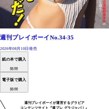
週刊プレイボーイNo.34-35
2026年08月10日発売
紙の本で購入
開/閉
電子版で購入
開/閉
週刊プレイボーイが運営するグラビア
コンテンツサイト『週プレ グラジャパ！』