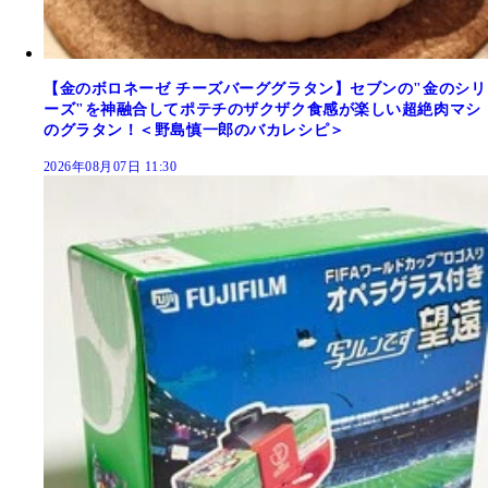
【金のボロネーゼ チーズバーググラタン】セブンの"金のシリ
ーズ"を神融合してポテチのザクザク食感が楽しい超絶肉マシ
のグラタン！＜野島慎一郎のバカレシピ＞
2026年08月07日 11:30