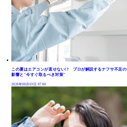
この夏はエアコンが直せない!? プロが解説するナフサ不足の
影響と"今すぐ取るべき対策"
2026年08月03日 07:00