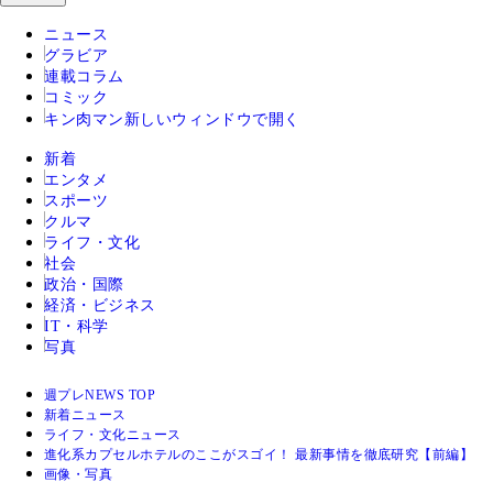
ニュース
グラビア
連載コラム
コミック
キン肉マン
新しいウィンドウで開く
新着
エンタメ
スポーツ
クルマ
ライフ・文化
社会
政治・国際
経済・ビジネス
IT・科学
写真
週プレNEWS TOP
新着ニュース
ライフ・文化ニュース
進化系カプセルホテルのここがスゴイ！ 最新事情を徹底研究【前編】
画像・写真