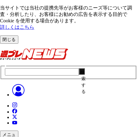
当サイトでは当社の提携先等がお客様のニーズ等について調
査・分析したり、お客様にお勧めの広告を表⽰する⽬的で
Cookie を使⽤する場合があります。
詳しくはこちら
閉じる
検
索
す
る
メニュ