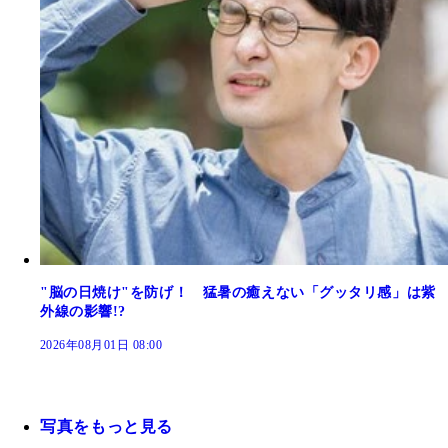
"脳の日焼け"を防げ！ 猛暑の癒えない「グッタリ感」は紫
外線の影響!?
2026年08月01日 08:00
写真をもっと見る