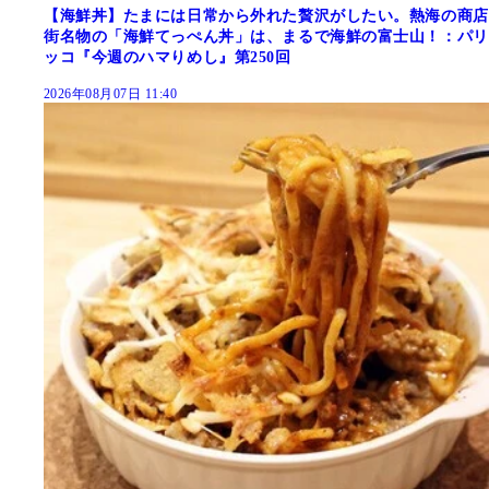
【海鮮丼】たまには日常から外れた贅沢がしたい。熱海の商店
街名物の「海鮮てっぺん丼」は、まるで海鮮の富士山！：パリ
ッコ『今週のハマりめし』第250回
2026年08月07日 11:40