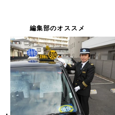
ロールカーテンで遮光できる。高さも１ｍあり広々
安心お宿 荻窪店ＪＲ「荻窪駅」西口より徒歩２分
銀座の有名ベジタブルレストランとコラボした特製
ラックスルームは１泊４９８０円
ェックアウトが１５時なので最大２４時間の滞在が
ージーが朝は無料で提供される
編集部のオススメ