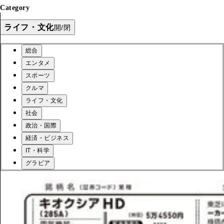
Category
ライフ・文化
開/閉
総合
エンタメ
スポーツ
クルマ
ライフ・文化
社会
政治・国際
経済・ビジネス
IT・科学
グラビア