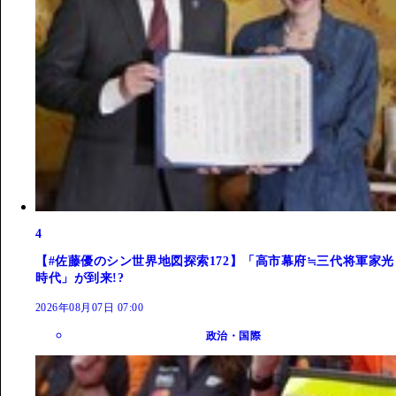
4
【#佐藤優のシン世界地図探索172】「高市幕府≒三代将軍家光
時代」が到来!?
2026年08月07日 07:00
政治・国際