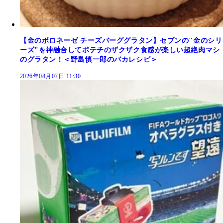
【金のボロネーゼ チーズバーググラタン】セブンの"金のシリ
ーズ"を神融合してポテチのザクザク食感が楽しい超絶肉マシ
のグラタン！＜野島慎一郎のバカレシピ＞
2026年08月07日 11:30