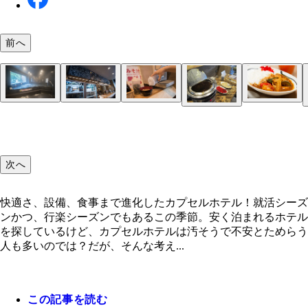
前へ
快適さ、設備、食事まで進化したカプセルホテル！
ファーストキャビン築地東京メトロ日比谷線「築地
おしゃれなバーはお酒だけでなく、簡単なおつまみ
大浴場の各洗い場の仕切りは大きめでプライバシー
グローバルキャビン五反田ＪＲ「五反田駅」から徒
デスクワークができるのはうれしい。キーボードの
プライベートが守られた個室のような空間。枕元に
キャビンの上下をうまく利用してプライベート感を
男性専用の大浴場は深夜も利用可
１泊５４８０円のシアタールームは４０インチの大
ＶＲも体験できる。風景を眺めるものから本格的な
自分好みのシャンプーやボディソープを選ぶことが
世界各国のビールや地酒を味わえる。バルのみの利
味噌汁は２４時間、具だくさんのカレーは朝、無料
２番、４番出口より徒歩約１分の立地
供している
視された設計。うれしい配慮だ
分。人気のドーミーインのキャビン型ホテル。１泊
は注意
充電用のコンセントも便利だ
出。写真の６１１は下段にベッドが、６１２は上段
レビで１０００以上の映画などが視聴可能
ムまでソフトは充実している
る。ミストサウナも完備！
可
供される
味噌汁や朝カレーが無料
【左】広めのファーストクラス。１２０ｃｍ幅のセ
９０円～
ッドがある
カプセルではないが、ふたり利用できる部屋も。１
ブルベッドが置かれている。１泊６８００円。【右
万２０００円
次へ
ンパクトながらもスタイリッシュな空間のビジネス
ス。１泊５８００円。
快適さ、設備、食事まで進化したカプセルホテル！就活シーズ
ンかつ、行楽シーズンでもあるこの季節。安く泊まれるホテル
を探しているけど、カプセルホテルは汚そうで不安とためらう
４月１７日（月）オープン！！ ファーストキャビ
人も多いのでは？だが、そんな考え...
橋ＪＲ「東京駅」八重洲南口より徒歩５分と、交通
クセスもかなりいい
この記事を読む