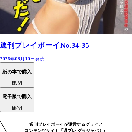
週刊プレイボーイNo.34-35
2026年08月10日発売
紙の本で購入
開/閉
電子版で購入
開/閉
週刊プレイボーイが運営するグラビア
コンテンツサイト『週プレ グラジャパ！』