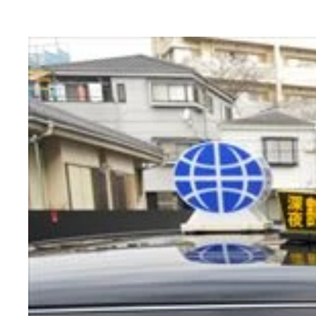
快適さ、設備、食事まで進化したカプセルホテル！
ファーストキャビン築地東京メトロ日比谷線「築地
おしゃれなバーはお酒だけでなく、簡単なおつまみ
大浴場の各洗い場の仕切りは大きめでプライバシー
グローバルキャビン五反田ＪＲ「五反田駅」から徒
デスクワークができるのはうれしい。キーボードの
プライベートが守られた個室のような空間。枕元に
キャビンの上下をうまく利用してプライベート感を
男性専用の大浴場は深夜も利用可
１泊５４８０円のシアタールームは４０インチの大
ＶＲも体験できる。風景を眺めるものから本格的な
自分好みのシャンプーやボディソープを選ぶことが
世界各国のビールや地酒を味わえる。バルのみの利
味噌汁は２４時間、具だくさんのカレーは朝、無料
味噌汁や朝カレーが無料
【左】広めのファーストクラス。１２０ｃｍ幅のセ
００円。
カプセルではないが、ふたり利用できる部屋も。１