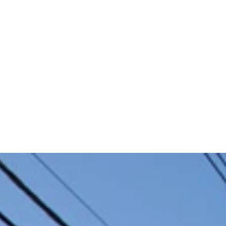
。デラックスルームは１泊４９８０円
。チェックアウトが１５時なので最大２４時間の滞在が可能
スムージーが朝は無料で提供される