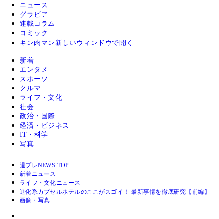
ニュース
グラビア
連載コラム
コミック
キン肉マン
新しいウィンドウで開く
新着
エンタメ
スポーツ
クルマ
ライフ・文化
社会
政治・国際
経済・ビジネス
IT・科学
写真
週プレNEWS TOP
新着ニュース
ライフ・文化ニュース
進化系カプセルホテルのここがスゴイ！ 最新事情を徹底研究【前編】
画像・写真