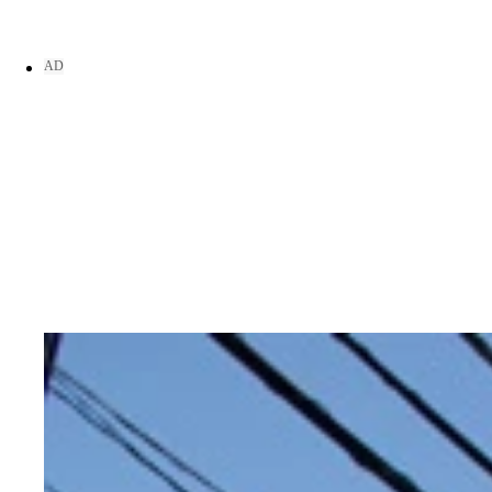
ロールカーテンで遮光できる。高さも１ｍあり広々
安心お宿 荻窪店ＪＲ「荻窪駅」西口より徒歩２分
銀座の有名ベジタブルレストランとコラボした特製