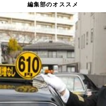
編集部のオススメ
駅」２番、４番出口より徒歩約１分の立地
も提供している
が重視された設計。うれしい配慮だ
歩３分。人気のドーミーインのキャビン型ホテル。１泊４９９
音には注意
ある充電用のコンセントも便利だ
演出。写真の６１１は下段にベッドが、６１２は上段にベッド
型テレビで１０００以上の映画などが視聴可能
ゲームまでソフトは充実している
できる。ミストサウナも完備！
用も可
で提供される
ミダブルベッドが置かれている。１泊６８００円。【右】コン
泊１万２０００円