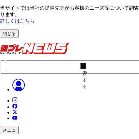
当サイトでは当社の提携先等がお客様のニーズ等について調査・
ります。
詳しくはこちら
閉じる
検
索
す
る
メニュ