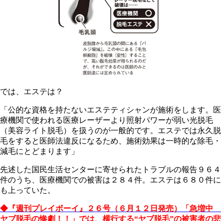
では、エステは？
「公的な資格を持たないエステティシャンが施術をします。医
療機関で使われる医療レーザーより照射パワーが弱い光脱毛
（美容ライト脱毛）を扱うのが一般的です。エステでは永久脱
毛をすると医師法違反になるため、施術効果は一時的な除毛・
減毛にとどまります」
先述した国民生活センターに寄せられたトラブルの報告９６４
件のうち、医療機関での被害は２８４件。エステは６８０件に
も上っていた。
◆『週刊プレイボーイ』２６号（６月１２日発売）「急増中
ヤブ脱毛の惨劇！！」では、横行する“ヤブ脱毛”の被害者の悲