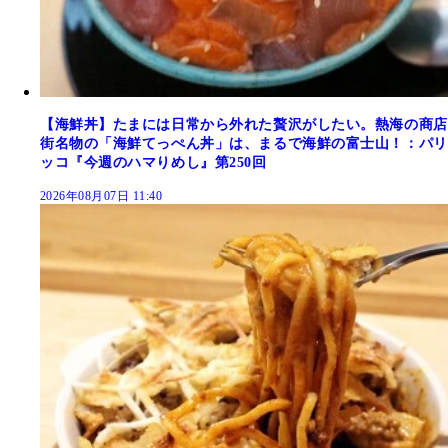
【海鮮丼】たまには日常から外れた贅沢がしたい。熱海の商店
街名物の「海鮮てっぺん丼」は、まるで海鮮の富士山！：パリ
ッコ『今週のハマりめし』第250回
2026年08月07日 11:40