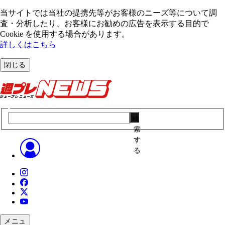
当サイトでは当社の提携先等がお客様のニーズ等について調
査・分析したり、お客様にお勧めの広告を表⽰する⽬的で
Cookie を使⽤する場合があります。
詳しくはこちら
閉じる
検
索
す
る
メニュ