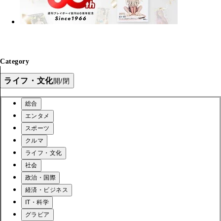
Category
ライフ・文化
開/閉
総合
エンタメ
スポーツ
クルマ
ライフ・文化
社会
政治・国際
経済・ビジネス
IT・科学
グラビア