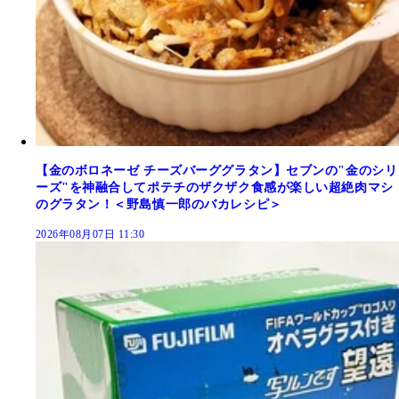
【金のボロネーゼ チーズバーググラタン】セブンの"金のシリ
ーズ"を神融合してポテチのザクザク食感が楽しい超絶肉マシ
のグラタン！＜野島慎一郎のバカレシピ＞
2026年08月07日 11:30