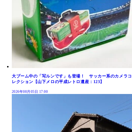
大ブーム中の「写ルンです」も登場！ サッカー系のカメラコ
レクション【山下メロの平成レトロ遺産：123】
2026年08月05日 17:00