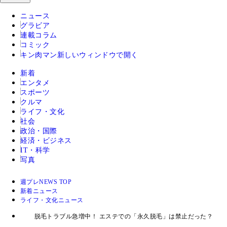
ニュース
グラビア
連載コラム
コミック
キン肉マン
新しいウィンドウで開く
新着
エンタメ
スポーツ
クルマ
ライフ・文化
社会
政治・国際
経済・ビジネス
IT・科学
写真
週プレNEWS TOP
新着ニュース
ライフ・文化ニュース
脱毛トラブル急増中！ エステでの「永久脱毛」は禁止だった？