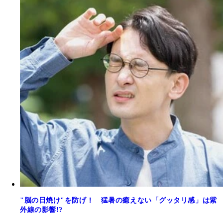
"脳の日焼け"を防げ！ 猛暑の癒えない「グッタリ感」は紫
外線の影響!?