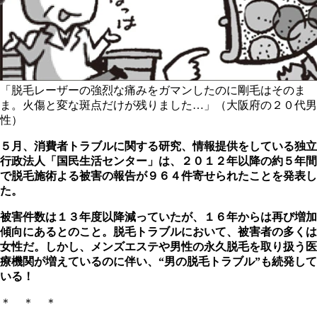
「脱毛レーザーの強烈な痛みをガマンしたのに剛毛はそのま
ま。火傷と変な斑点だけが残りました…」（大阪府の２０代男
性）
５月、消費者トラブルに関する研究、情報提供をしている独立
行政法人「国民生活センター」は、２０１２年以降の約５年間
で脱毛施術よる被害の報告が９６４件寄せられたことを発表し
た。
被害件数は１３年度以降減っていたが、１６年からは再び増加
傾向にあるとのこと。
脱毛トラブルにおいて、被害者の多くは
女性だ。しかし、メンズエステや男性の永久脱毛を取り扱う医
療機関が増えているのに伴い、“男の脱毛トラブル”も続発して
いる！
＊ ＊ ＊