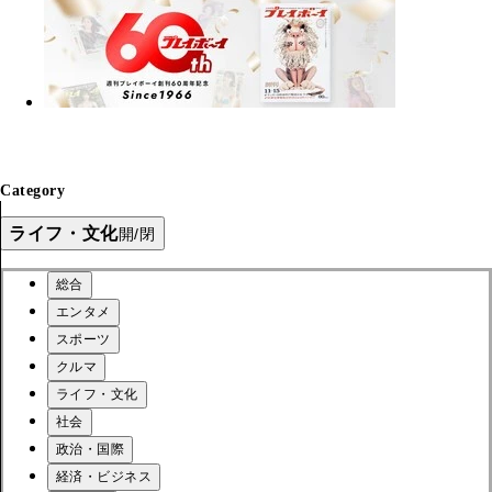
Category
ライフ・文化
開/閉
総合
エンタメ
スポーツ
クルマ
ライフ・文化
社会
政治・国際
経済・ビジネス