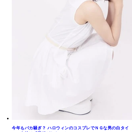
今年もバカ騒ぎ？ ハロウィンのコスプレでＮＧな男の白タイ