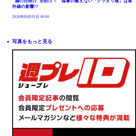
"脳の日焼け"を防げ！ 猛暑の癒えない「グッタリ感」は紫
外線の影響!?
2026年08月01日 08:00
写真をもっと見る