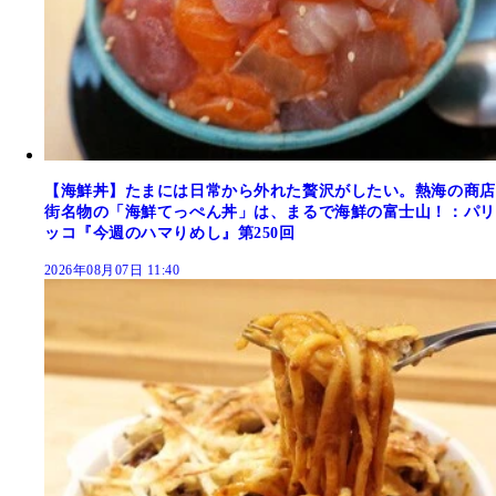
【海鮮丼】たまには日常から外れた贅沢がしたい。熱海の商店
街名物の「海鮮てっぺん丼」は、まるで海鮮の富士山！：パリ
ッコ『今週のハマりめし』第250回
2026年08月07日 11:40