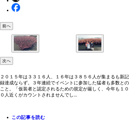
前へ
２０１５年は３３１６人、１６年は３８５６人が集
ギネス記録を樹立！ ゲストはマンガ家の楳図かず
次へ
も新記録達成ならず。３年連続でイベントに参加し
はなく、お笑いコンビの髭男爵だった
者も多数とのこと。「仮装者と認定されるための規
厳しく、今年も１００人近くがカウントされません
２０１５年は３３１６人、１６年は３８５６人が集まるも新記
た」（職員）
録達成ならず。３年連続でイベントに参加した猛者も多数との
こと。「仮装者と認定されるための規定が厳しく、今年も１０
０人近くがカウントされませんでし...
この記事を読む