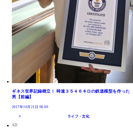
ギネス世界記録樹立！ 時速３５４６キロの鉄道模型を作った
男【前編】
2017年10月21日 06:00
ライフ・文化