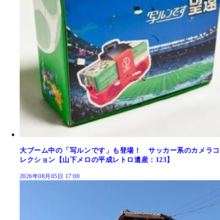
大ブーム中の「写ルンです」も登場！ サッカー系のカメラコ
レクション【山下メロの平成レトロ遺産：123】
2026年08月05日 17:00