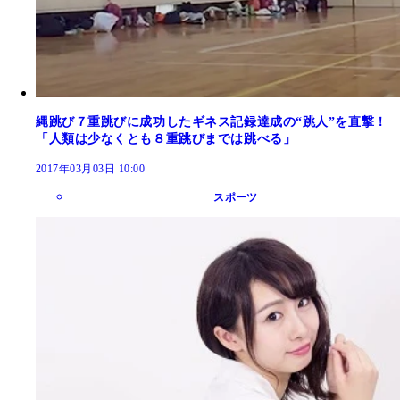
縄跳び７重跳びに成功したギネス記録達成の“跳人”を直撃！
「人類は少なくとも８重跳びまでは跳べる」
2017年03月03日 10:00
スポーツ