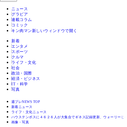
ニュース
グラビア
連載コラム
コミック
キン肉マン
新しいウィンドウで開く
新着
エンタメ
スポーツ
クルマ
ライフ・文化
社会
政治・国際
経済・ビジネス
IT・科学
写真
週プレNEWS TOP
新着ニュース
ライフ・文化ニュース
ハウステンボスに４６２６人が大集合でギネス記録更新、ウォーリーじ
画像・写真