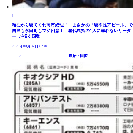
1
頼むから寝てくれ高市総理！ まさかの「寝不足アピール」で
国民も永田町もマジ困惑！ 歴代屈指の"人に頼れないリーダ
ー"が招く国難
2026年08月09日 07:00
政治・国際