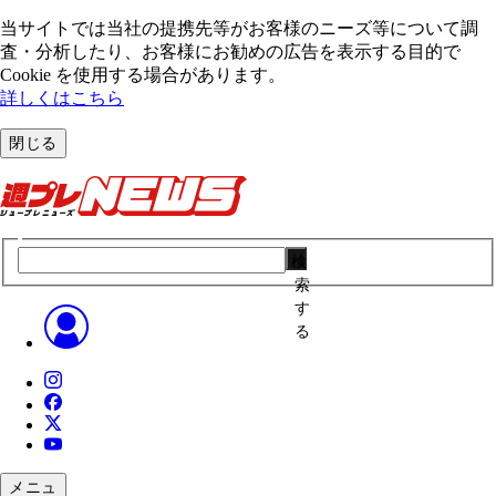
当サイトでは当社の提携先等がお客様のニーズ等について調
査・分析したり、お客様にお勧めの広告を表⽰する⽬的で
Cookie を使⽤する場合があります。
詳しくはこちら
閉じる
検
索
す
る
メニュ