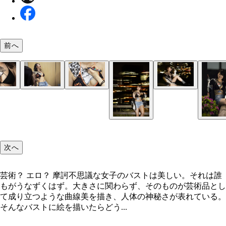
前へ
普段は描かない脇腹に描かれて爆笑する椎名
「おっぱいマウスパッド」のように手を置いて安定
芸術？ エロ？ 摩訶不思議な“パイアート”！
るふせでぃ
次へ
芸術？ エロ？ 摩訶不思議な女子のバストは美しい。それは誰
もがうなずくはず。大きさに関わらず、そのものが芸術品とし
て成り立つような曲線美を描き、人体の神秘さが表れている。
そんなバストに絵を描いたらどう...