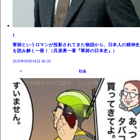
1
軍師というロマンが投影されてきた物語から、日本人の精神史
を読み解く一冊！（呉座勇一著『軍師の日本史』）
2026年08月04日 06:30
社会