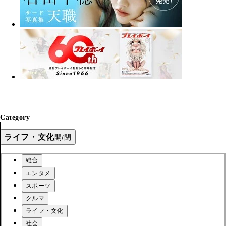
Category
ライフ・文化
開/閉
総合
エンタメ
スポーツ
クルマ
ライフ・文化
社会