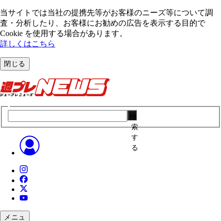
当サイトでは当社の提携先等がお客様のニーズ等について調
査・分析したり、お客様にお勧めの広告を表⽰する⽬的で
Cookie を使⽤する場合があります。
詳しくはこちら
閉じる
検
索
す
る
メニュ