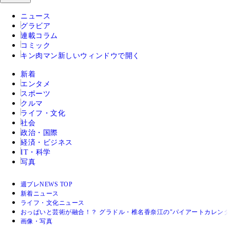
ニュース
グラビア
連載コラム
コミック
キン肉マン
新しいウィンドウで開く
新着
エンタメ
スポーツ
クルマ
ライフ・文化
社会
政治・国際
経済・ビジネス
IT・科学
写真
週プレNEWS TOP
新着ニュース
ライフ・文化ニュース
おっぱいと芸術が融合！？ グラドル・椎名香奈江の"パイアートカレン
画像・写真