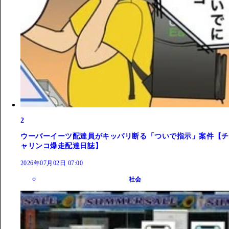
2
ウーバーイーツ配達員がキッパリ断る「ついで指示」案件【チ
ャリンコ爆走配達日誌】
2026年07月02日 07:00
社会