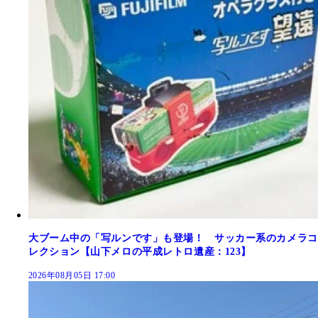
大ブーム中の「写ルンです」も登場！ サッカー系のカメラコ
レクション【山下メロの平成レトロ遺産：123】
2026年08月05日 17:00