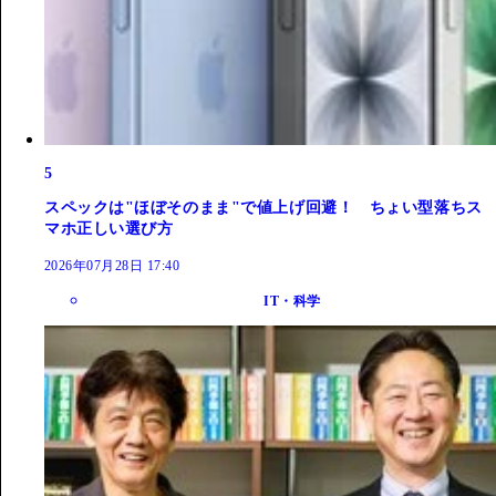
5
スペックは"ほぼそのまま"で値上げ回避！ ちょい型落ちス
マホ正しい選び方
2026年07月28日 17:40
IT・科学