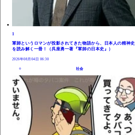
1
軍師というロマンが投影されてきた物語から、日本人の精神史
を読み解く一冊！（呉座勇一著『軍師の日本史』）
2026年08月04日 06:30
社会