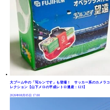
大ブーム中の「写ルンです」も登場！ サッカー系のカメラコ
レクション【山下メロの平成レトロ遺産：123】
2026年08月05日 17:00