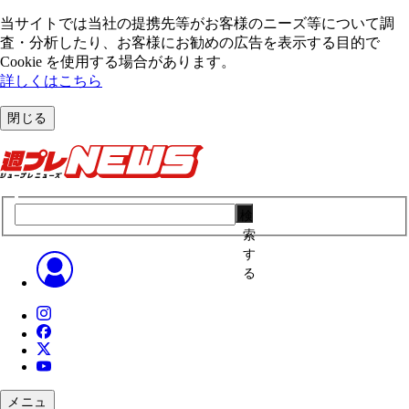
当サイトでは当社の提携先等がお客様のニーズ等について調
査・分析したり、お客様にお勧めの広告を表⽰する⽬的で
Cookie を使⽤する場合があります。
詳しくはこちら
閉じる
検
索
す
る
メニュ