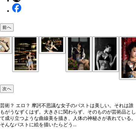
前へ
普段は描かない脇腹に描かれて爆笑する椎名
「おっぱいマウスパッド」のように手を置いて安定
芸術？ エロ？ 摩訶不思議な“パイアート”！
るふせでぃ
次へ
芸術？ エロ？ 摩訶不思議な女子のバストは美しい。それは誰
もがうなずくはず。大きさに関わらず、そのものが芸術品とし
て成り立つような曲線美を描き、人体の神秘さが表れている。
そんなバストに絵を描いたらどう...