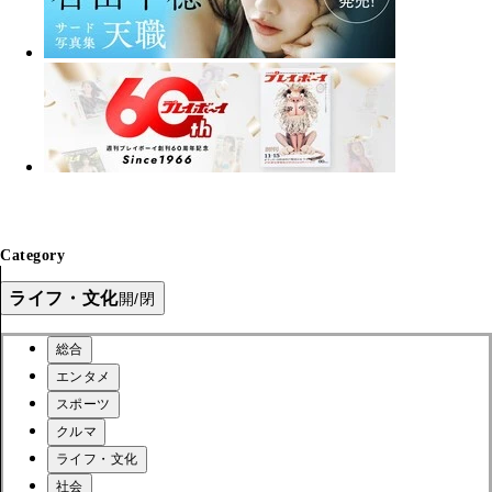
Category
ライフ・文化
開/閉
総合
エンタメ
スポーツ
クルマ
ライフ・文化
社会