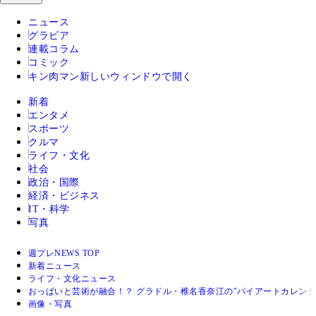
ニュース
グラビア
連載コラム
コミック
キン肉マン
新しいウィンドウで開く
新着
エンタメ
スポーツ
クルマ
ライフ・文化
社会
政治・国際
経済・ビジネス
IT・科学
写真
週プレNEWS TOP
新着ニュース
ライフ・文化ニュース
おっぱいと芸術が融合！？ グラドル・椎名香奈江の"パイアートカレン
画像・写真