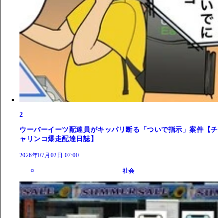
2
ウーバーイーツ配達員がキッパリ断る「ついで指示」案件【チ
ャリンコ爆走配達日誌】
2026年07月02日 07:00
社会