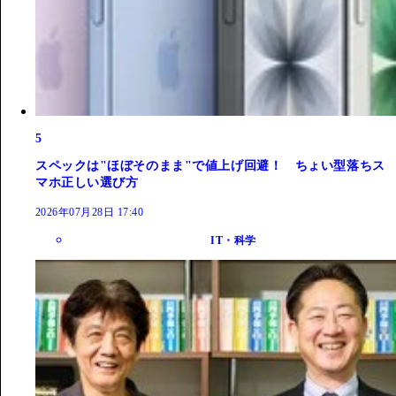
5
スペックは"ほぼそのまま"で値上げ回避！ ちょい型落ちス
マホ正しい選び方
2026年07月28日 17:40
IT・科学