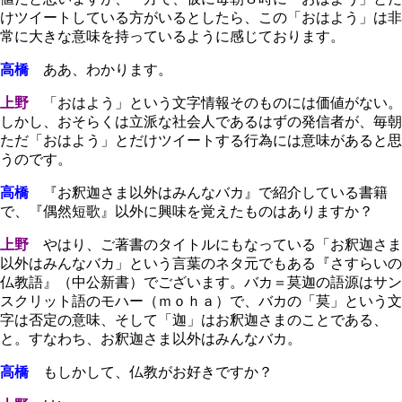
けツイートしている方がいるとしたら、この「おはよう」は非
常に大きな意味を持っているように感じております。
高橋
ああ、わかります。
上野
「おはよう」という文字情報そのものには価値がない。
しかし、おそらくは立派な社会人であるはずの発信者が、毎朝
ただ「おはよう」とだけツイートする行為には意味があると思
うのです。
高橋
『お釈迦さま以外はみんなバカ』で紹介している書籍
で、『偶然短歌』以外に興味を覚えたものはありますか？
上野
やはり、ご著書のタイトルにもなっている「お釈迦さま
以外はみんなバカ」という言葉のネタ元でもある『さすらいの
仏教語』（中公新書）でございます。バカ＝莫迦の語源はサン
スクリット語のモハー（ｍｏｈａ）で、バカの「莫」という文
字は否定の意味、そして「迦」はお釈迦さまのことである、
と。すなわち、お釈迦さま以外はみんなバカ。
高橋
もしかして、仏教がお好きですか？