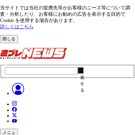
当サイトでは当社の提携先等がお客様のニーズ等について調
査・分析したり、お客様にお勧めの広告を表⽰する⽬的で
Cookie を使⽤する場合があります。
詳しくはこちら
閉じる
検
索
す
る
メニュ