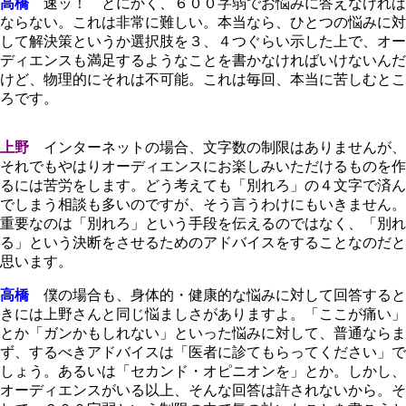
高橋
速ッ！ とにかく、６００字弱でお悩みに答えなければ
ならない。これは非常に難しい。本当なら、ひとつの悩みに対
して解決策というか選択肢を３、４つぐらい示した上で、オー
ディエンスも満足するようなことを書かなければいけないんだ
けど、物理的にそれは不可能。これは毎回、本当に苦しむとこ
ろです。
上野
インターネットの場合、文字数の制限はありませんが、
それでもやはりオーディエンスにお楽しみいただけるものを作
るには苦労をします。どう考えても「別れろ」の４文字で済ん
でしまう相談も多いのですが、そう言うわけにもいきません。
重要なのは「別れろ」という手段を伝えるのではなく、「別れ
る」という決断をさせるためのアドバイスをすることなのだと
思います。
高橋
僕の場合も、身体的・健康的な悩みに対して回答すると
きには上野さんと同じ悩ましさがありますよ。「ここが痛い」
とか「ガンかもしれない」といった悩みに対して、普通ならま
ず、するべきアドバイスは「医者に診てもらってください」で
しょう。あるいは「セカンド・オピニオンを」とか。しかし、
オーディエンスがいる以上、そんな回答は許されないから。そ