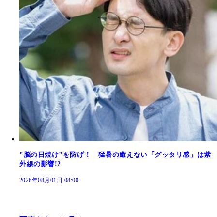
"脳の日焼け"を防げ！ 猛暑の癒えない「グッタリ感」は紫
外線の影響!?
2026年08月01日 08:00