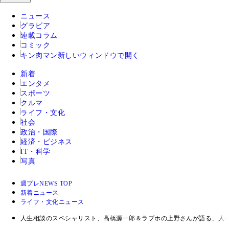
ニュース
グラビア
連載コラム
コミック
キン肉マン
新しいウィンドウで開く
新着
エンタメ
スポーツ
クルマ
ライフ・文化
社会
政治・国際
経済・ビジネス
IT・科学
写真
週プレNEWS TOP
新着ニュース
ライフ・文化ニュース
人生相談のスペシャリスト、高橋源一郎＆ラブホの上野さんが語る、人を