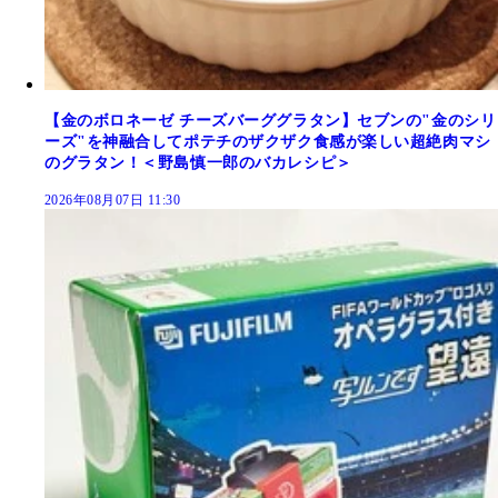
【金のボロネーゼ チーズバーググラタン】セブンの"金のシリ
ーズ"を神融合してポテチのザクザク食感が楽しい超絶肉マシ
のグラタン！＜野島慎一郎のバカレシピ＞
2026年08月07日 11:30