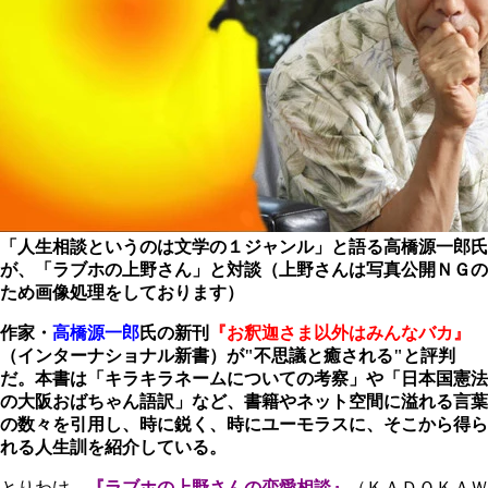
「人生相談というのは文学の１ジャンル」と語る高橋源一郎氏
が、「ラブホの上野さん」と対談（上野さんは写真公開ＮＧの
ため画像処理をしております）
作家・
高橋源一郎
氏の新刊
『お釈迦さま以外はみんなバカ』
（インターナショナル新書）が"不思議と癒される"と評判
だ。本書は「キラキラネームについての考察」や「日本国憲法
の大阪おばちゃん語訳」など、書籍やネット空間に溢れる言葉
の数々を引用し、時に鋭く、時にユーモラスに、そこから得ら
れる人生訓を紹介している。
とりわけ、
『ラブホの上野さんの恋愛相談』
（ＫＡＤＯＫＡＷ