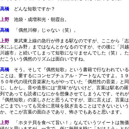
高橋
どんな短歌ですか？
上野
池袋・成増和光・朝霞台。
高橋
「偶然川柳」じゃない（笑）。
上野
東武東上線の急行が停まる駅なのですが、ここから「志
木にふじみ野」まではなんとかなるのですが、その後に「川越
川越市」と続いてしまって短歌になりませんでした（笑）。た
だこういう偶然のリズムは面白いですね。
高橋
そう。そして『偶然短歌』という書籍で行なわれている
ことは、要するにコンセプチュアル・アートなんですよ。１９
５０年代の現代音楽家たちがやっていた「偶然性の音楽」と同
じ。しかし、音や造形には"意味"がないけど、言葉は駅名の羅
列であっても読者になにかを想像させてしまうんです。それが
『偶然短歌』の楽しさだと思うんですが、逆に言えば、言葉は
どこまでいっても完全に意味を脱ぎ去ることはできないという
か。そこが言葉の面白さであり、怖さでもあると思います。
上野
「ホタテ貝を食べて旨い！」なんていうツイートは無価
値だと思いますが、一方で、仮に毎朝８時に「おはよう」とだ