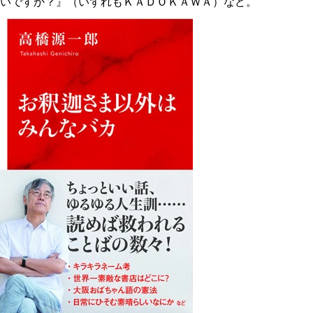
いですか？』（いずれもＫＡＤＯＫＡＷＡ）など。