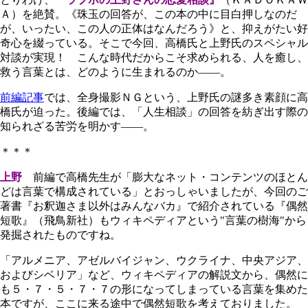
Ａ）を絶賛。《珠玉の回答が、この本の中に目白押しなのだ
が、いったい、この人の正体はなんだろう》と、抑えがたい好
奇心を綴っている。そこで今回、高橋氏と上野氏のスペシャル
対談が実現！ こんな時代だからこそ求められる、人を癒し、
救う言葉とは、どのように生まれるのか――。
前編記事
では、全身撮影ＮＧという、上野氏の謎多き素顔に高
橋氏が迫った。後編では、「人生相談」の回答を紡ぎ出す際の
知られざる苦労を明かす――。
＊＊＊
上野
前編で高橋先生が「膨大なネット・コンテンツのほとん
どは言葉で構成されている」とおっしゃいましたが、今回のご
著書『お釈迦さま以外はみんなバカ』で紹介されている『偶然
短歌』（飛鳥新社）もウィキペディアという"言葉の樹海"から
発掘されたものですね。
「アルメニア、アゼルバイジャン、ウクライナ、中央アジア、
およびシベリア」など、ウィキペディアの解説文から、偶然に
も５・７・５・７・７の形になってしまっている言葉を集めた
本ですが、ここに来る途中で偶然短歌を考えておりました。