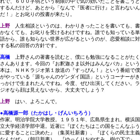
れで、６００字弱という制限の中で気の効いたことを書こうと
するんだけど、あとから「なんで『医者に行け』と言わないん
だ！」とお叱りの投書が来たり。
上野
人生相談というのは、わかりきったことを書いても、書
かなくても、お叱りを受けるわけですね。誰でも知っている単
語から、誰も知らない世界が広がるというのが、恋愛相談に対
する私の回答の方針です。
高橋
上野さんの著書を読むと、僕にも勉強になることがたく
さんあります。今回の『お釈迦さま以外はみんなバカ』という
本は、ＮＨＫラジオ第１放送の『すっぴん！』という番組で僕
がやっている「源ちゃんのゲンダイ国語」というコーナーがき
っかけで生まれたんですね。今度、ぜひ出演してください。ラ
ジオなら顔は見えないから、大丈夫でしょう？
上野
はい、よろこんで。
●高橋源一郎（たかはし・げんいちろう）
作家。明治学院大学教授。１９５１年、広島県生まれ。横浜国
立大学経済学部中退。近著に『ぼくたちはこの国をこんなふう
に愛することに決めた』（集英社新書）、『ぼくらの民主主義
なんだぜ』（朝日新書）、『ゆっくりおやすみ、樹の下で』