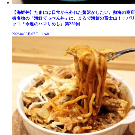
【海鮮丼】たまには日常から外れた贅沢がしたい。熱海の商店
街名物の「海鮮てっぺん丼」は、まるで海鮮の富士山！：パリ
ッコ『今週のハマりめし』第250回
2026年08月07日 11:40