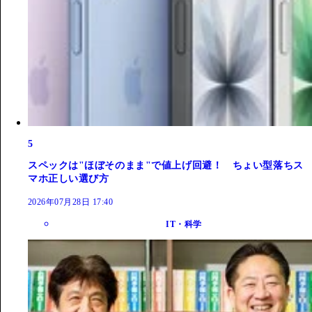
5
スペックは"ほぼそのまま"で値上げ回避！ ちょい型落ちス
マホ正しい選び方
2026年07月28日 17:40
IT・科学