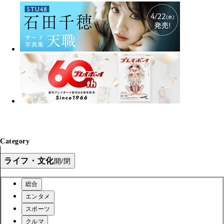
Category
ライフ・文化
開/閉
総合
エンタメ
スポーツ
クルマ