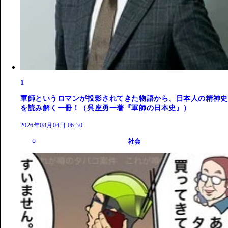
1
軍師というロマンが投影されてきた物語から、日本人の精神史
を読み解く一冊！（呉座勇一著『軍師の日本史』）
2026年08月04日 06:30
社会