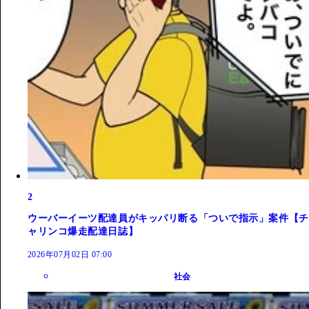
2
ウーバーイーツ配達員がキッパリ断る「ついで指示」案件【チ
ャリンコ爆走配達日誌】
2026年07月02日 07:00
社会