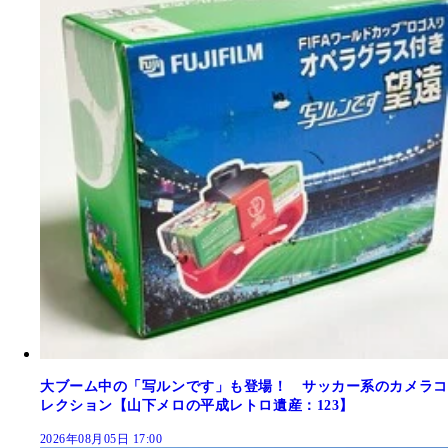
大ブーム中の「写ルンです」も登場！ サッカー系のカメラコ
レクション【山下メロの平成レトロ遺産：123】
2026年08月05日 17:00