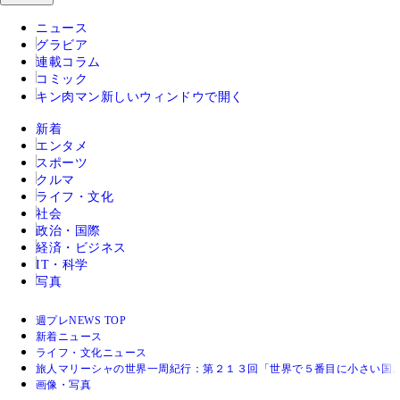
ニュース
グラビア
連載コラム
コミック
キン肉マン
新しいウィンドウで開く
新着
エンタメ
スポーツ
クルマ
ライフ・文化
社会
政治・国際
経済・ビジネス
IT・科学
写真
週プレNEWS TOP
新着ニュース
ライフ・文化ニュース
旅人マリーシャの世界一周紀行：第２１３回「世界で５番目に小さい国
画像・写真