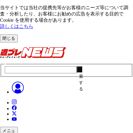
当サイトでは当社の提携先等がお客様のニーズ等について調
査・分析したり、お客様にお勧めの広告を表⽰する⽬的で
Cookie を使⽤する場合があります。
詳しくはこちら
閉じる
検
索
す
る
メニュ