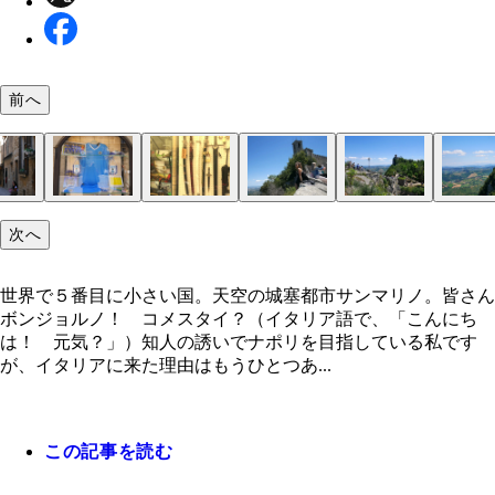
前へ
次へ
第３の砦モンターレを見ながらひとりランチ
街の中心リベルタ広場でバジルを食べる
サンマリノ行きバスの車窓。ティターノ山を登って
サンマリノ到着。インパクトある銅像に迎えられる
中世の街並みが残る石造りの城塞都市
サンマリノのサッカークラブチーム「サンマリノ・
なぜか日本刀が売られている
第２の砦チェスタへの道のり
断崖絶壁に存在する砦を見て、スリランカの天空宮
寄り道で見つけた絶景
あまりにも優雅に空を舞うパラグライダー
城塞でできた額縁に絵画のようにおさまる少女
第１の砦のグアイタは１１世紀に造られた一番古い
第３の砦モンターレは、見張り塔のよう
チョ」。イケメン選手多っ！
ーギリア ロックを思い出した
世界で５番目に小さい国。天空の城塞都市サンマリノ。皆さん
ボンジョルノ！ コメスタイ？（イタリア語で、「こんにち
は！ 元気？」）知人の誘いでナポリを目指している私です
が、イタリアに来た理由はもうひとつあ...
この記事を読む