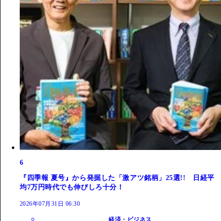
6
『四季報 夏号』から発掘した「激アツ銘柄」25選!! 日経平
均7万円時代でも伸びしろ十分！
2026年07月31日 06:30
経済・ビジネス