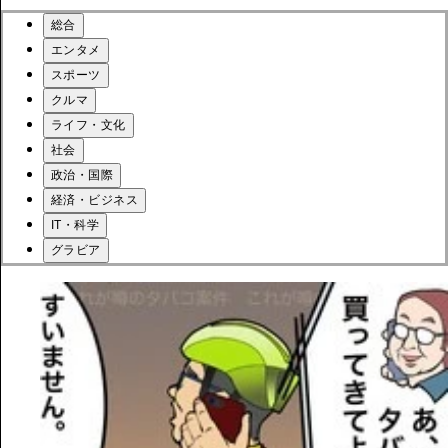
総合
エンタメ
スポーツ
クルマ
ライフ・文化
社会
政治・国際
経済・ビジネス
IT・科学
グラビア