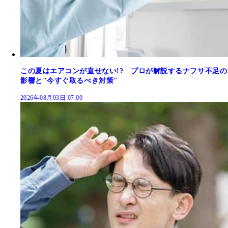
この夏はエアコンが直せない!? プロが解説するナフサ不足の
影響と"今すぐ取るべき対策"
2026年08月03日 07:00