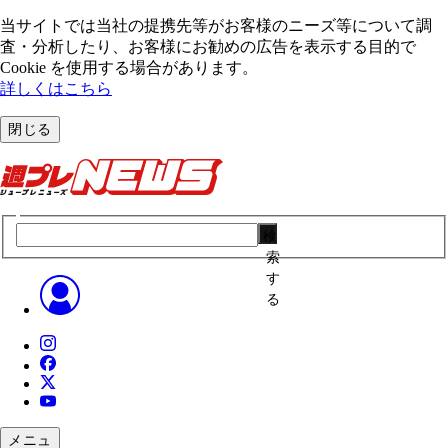
当サイトでは当社の提携先等がお客様のニーズ等について調
査・分析したり、お客様にお勧めの広告を表⽰する⽬的で
Cookie を使⽤する場合があります。
詳しくはこちら
閉じる
検
索
す
る
メニュ