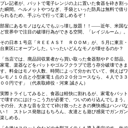
プレ記者が、バットで電子レンジの上に置いた食器を砕き割っ
た瞬間。ヘルメットやつなぎ、手袋といった防具は無料で借り
られるため、手ぶらで行って楽しめるぞ！
部屋にあるモノはなんでもぶっ壊し放題！！――近年、米国な
ど世界中で注目の破壊行為ができる空間、「レイジルーム」。
その日本１号店「ＲＥＥＡＳＴ ＲＯＯＭ」が、５月に東京・
台東区にオープンした。いったいどんなモノが壊せるのか？
「当店では、廃品回収業者から買い取った食器類やＰＣ部品、
家電、楽器などをバットやゴルフクラブで思う存分破壊できま
す。料金はモノや人数、時間によって分かれていて、例えばワ
レモノ１０点と小型家電１点の２０分コースなら、４人で３３
００円です」（代表取締役・河東 誠さん）
実際トライしてみると、食器は軽快に割れるが、家電をバット
で壊すのにはけっこう力が必要で、ついのめり込んでしまう。
その分、大きな音を立てて砕け散ったときの爽快感はハンパな
い！ ストレス発散はもちろん、友達とも遊び感覚でガンガン
楽しめる。