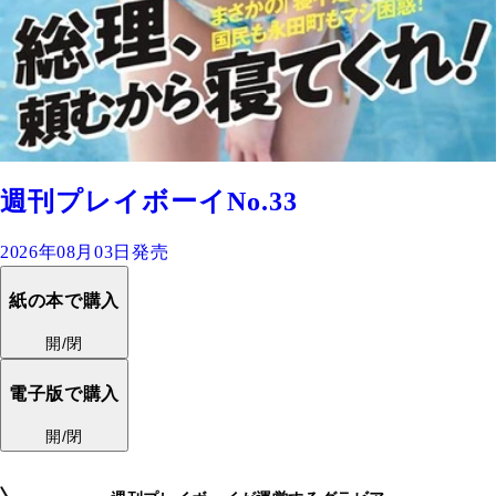
週刊プレイボーイNo.33
2026年08月03日発売
紙の本で購入
開/閉
電子版で購入
開/閉