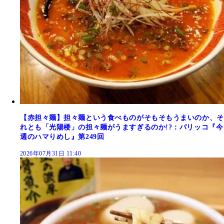
【赤担々麺】担々麺という食べものがそもそもうまいのか、そ
れとも「光陽楼」の担々麺がうますぎるのか!?：パリッコ『今
週のハマりめし』第249回
2026年07月31日 11:40