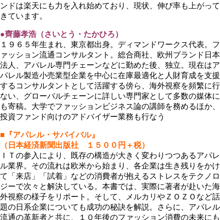
ンドは楽天にも力を入れ始めており、現状、伸び率も上がって
きています。
●齊藤孝浩（さいとう・たかひろ）
１９６５年生まれ、東京都出身。ディマンドワークス代表。フ
ァッション流通コンサルタント。総合商社、欧州ブランド日本
法人、アパレル専門チェーンなどに勤めた後、独立。現在はア
パレル製造小売業型企業を中心に在庫最適化と人財育成を支援
するコンサルタントとして活躍する傍ら、海外視察を頻繁に行
ない、グローバルチェーンに詳しい専門家として多数の媒体に
も寄稿。大学でファッションビジネス論の講師を務めるほか、
投資ファンド向けのアドバイザー業務も行なう
■『アパレル・サバイバル』
（日本経済新聞出版社 １５００円＋税）
ＩＴの参入により、既存の構造が大きく変わりつつあるアパレ
ル業界。その流れは欧米から始まり、各企業は生き残りをかけ
て「来店」「試着」などの消費者が抱えるストレスをテクノロ
ジーで次々と解決している。本書では、実際に著者が赴いた海
外視察の様子をリポート。そして、メルカリやＺＯＺＯなど話
題の日系企業についても成功の秘訣を解説。さらに、アパレル
流通の革新者と共に、１０年後のファッション消費の未来にも