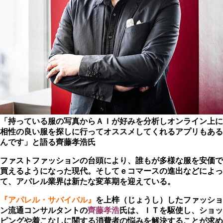
「持っている服の写真からＡＩが好みを分析しオンライン上に
相性の良い服を探しに行ってオススメしてくれるアプリもある
んです」と語る齊藤孝浩氏
ファストファッションの台頭により、誰もが多様な服を安価で
買えるようになった現代。そしてｅコマースの進出などによっ
て、アパレル業界は新たな変革期を迎えている。
『アパレル・サバイバル』
を上梓（じょうし）したファッショ
ン流通コンサルタントの
齊藤孝浩
氏は、ＩＴを駆使し、ショッ
ピングや着こなしに関する消費者の悩みを解決することが求め