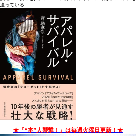
迫っている
★『“本”人襲撃！』は毎週火曜日更新！★