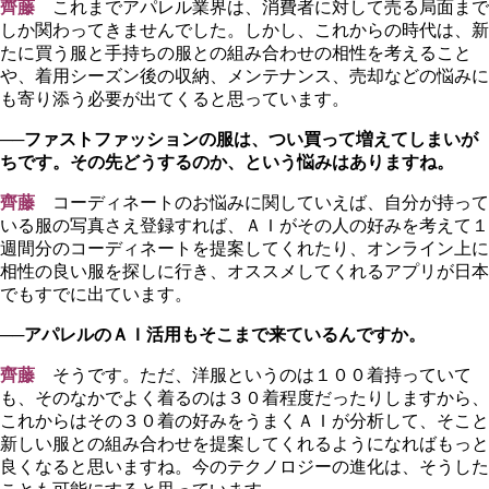
齊藤
これまでアパレル業界は、消費者に対して売る局面まで
しか関わってきませんでした。しかし、これからの時代は、新
たに買う服と手持ちの服との組み合わせの相性を考えること
や、着用シーズン後の収納、メンテナンス、売却などの悩みに
も寄り添う必要が出てくると思っています。
──ファストファッションの服は、つい買って増えてしまいが
ちです。その先どうするのか、という悩みはありますね。
齊藤
コーディネートのお悩みに関していえば、自分が持って
いる服の写真さえ登録すれば、ＡＩがその人の好みを考えて１
週間分のコーディネートを提案してくれたり、オンライン上に
相性の良い服を探しに行き、オススメしてくれるアプリが日本
でもすでに出ています。
──アパレルのＡＩ活用もそこまで来ているんですか。
齊藤
そうです。ただ、洋服というのは１００着持っていて
も、そのなかでよく着るのは３０着程度だったりしますから、
これからはその３０着の好みをうまくＡＩが分析して、そこと
新しい服との組み合わせを提案してくれるようになればもっと
良くなると思いますね。今のテクノロジーの進化は、そうした