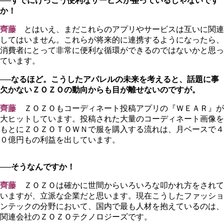
──すでにけっこう便利なサービスが整っているじゃないです
か！
齊藤
とはいえ、まだこれらのアプリやサービスは互いに関連
してはいません。これらが将来的に連携するようになったら、
消費者にとって非常に便利な循環ができるのではないかと思っ
ています。
──なるほど。こうしたアパレルの未来を考えると、話題に事
欠かないＺＯＺＯの動向からも目が離せないのですが。
齊藤
ＺＯＺＯもコーディネート投稿アプリの『ＷＥＡＲ』が
大ヒットしています。投稿された大量のコーディネート画像を
もとにＺＯＺＯＴＯＷＮで服を購入する流れは、月ベースで４
０億円もの利益を出しています。
──そうなんですか！
齊藤
ＺＯＺＯは確かに世間からいろいろな叩かれ方をされて
いますが、立派な企業だと思います。現在こうしたファッショ
ンテックの分野において、国内で最も人材を抱えているのは、
関連会社のＺＯＺＯテクノロジーズです。