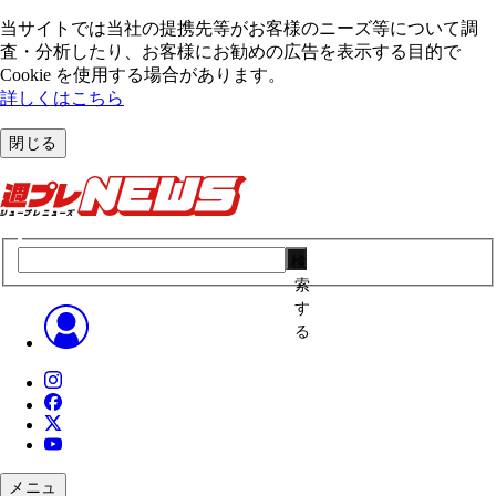
当サイトでは当社の提携先等がお客様のニーズ等について調
査・分析したり、お客様にお勧めの広告を表⽰する⽬的で
Cookie を使⽤する場合があります。
詳しくはこちら
閉じる
検
索
す
る
メニュ