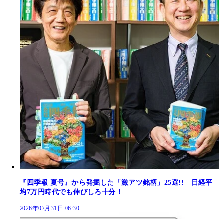
『四季報 夏号』から発掘した「激アツ銘柄」25選!! 日経平
均7万円時代でも伸びしろ十分！
2026年07月31日 06:30