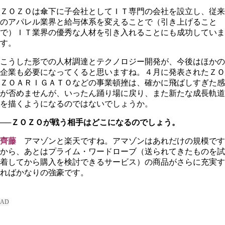
ＺＯＺＯは傘下に子会社としてＩＴ専門の会社を設立し、従来
のアパレル業界と給与体系を変えることで（引き上げること
で）ＩＴ業界の優秀な人材を引き入れることにも成功していま
す。
こうした形での人材調達とテクノロジー開発が、今後はほかの
企業も必要になってくると思いますね。４月に発表されたＺＯ
ＺＯＡＲＩＧＡＴＯなどの事業頓挫は、確かに飛ばしすぎた感
が否めませんが、いったん踊り場に戻り、また新たな成長軌道
を描くようになるのではないでしょうか。
──ＺＯＺＯが戦う相手はどこになるのでしょう。
齊藤
アマゾンと楽天ですね。アマゾンはあれだけの規模です
から、あとはプライム・ワードローブ（送られてきたものを試
着してから購入を検討できるサービス）の商品がさらに充実す
ればかなりの強豪です。