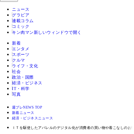
ニュース
グラビア
連載コラム
コミック
キン肉マン
新しいウィンドウで開く
新着
エンタメ
スポーツ
クルマ
ライフ・文化
社会
政治・国際
経済・ビジネス
IT・科学
写真
週プレNEWS TOP
新着ニュース
経済・ビジネスニュース
ＩＴを駆使したアパレルのデジタル化が消費者の買い物や着こなしのお