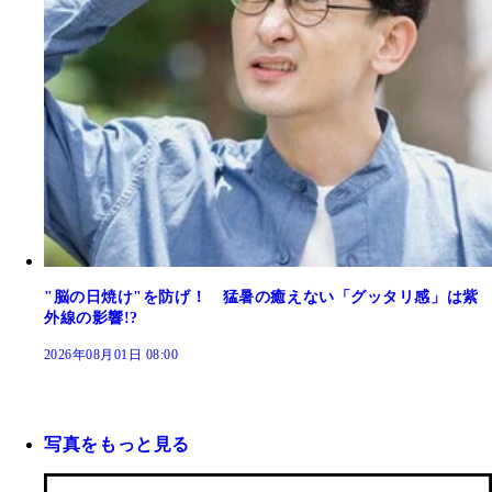
"脳の日焼け"を防げ！ 猛暑の癒えない「グッタリ感」は紫
外線の影響!?
2026年08月01日 08:00
写真をもっと見る