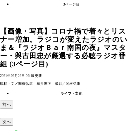
3ページ目
【画像・写真】コロナ禍で着々とリス
ナー増加。ラジコが変えたラジオのい
ま＆『ラジオＢａｒ南国の夜』マスタ
ー・與古田忠が厳選する必聴ラジオ番
組 (3ページ目)
2021年02月26日 06:10 更新
取材・文／関根弘康 鯨井隆正 撮影／関根弘康
ライフ・文化
前へ
次へ