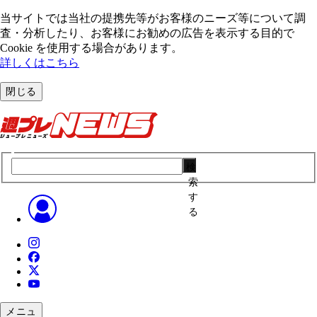
当サイトでは当社の提携先等がお客様のニーズ等について調
査・分析したり、お客様にお勧めの広告を表⽰する⽬的で
Cookie を使⽤する場合があります。
詳しくはこちら
閉じる
検
索
す
る
メニュ