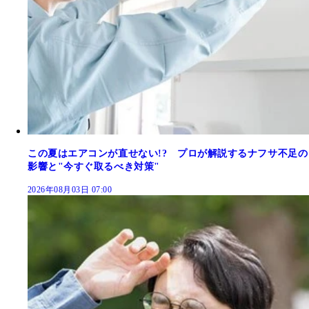
この夏はエアコンが直せない!? プロが解説するナフサ不足の
影響と"今すぐ取るべき対策"
2026年08月03日 07:00