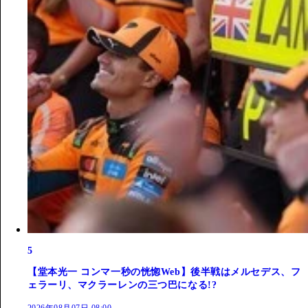
5
【堂本光一 コンマ一秒の恍惚Web】後半戦はメルセデス、フ
ェラーリ、マクラーレンの三つ巴になる!?