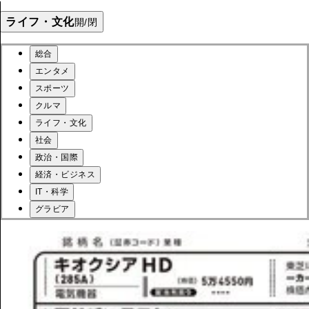
ライフ・文化
開/閉
総合
エンタメ
スポーツ
クルマ
ライフ・文化
社会
政治・国際
経済・ビジネス
IT・科学
グラビア