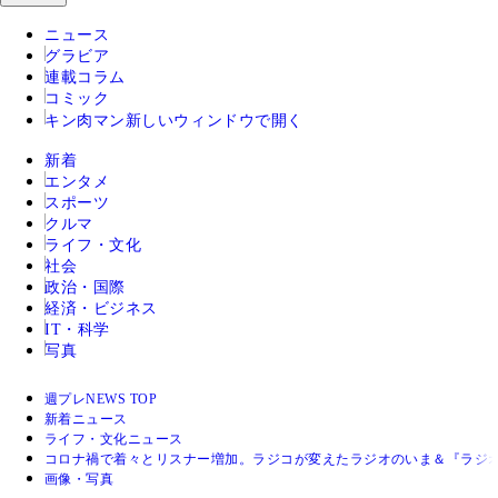
ニュース
グラビア
連載コラム
コミック
キン肉マン
新しいウィンドウで開く
新着
エンタメ
スポーツ
クルマ
ライフ・文化
社会
政治・国際
経済・ビジネス
IT・科学
写真
週プレNEWS TOP
新着ニュース
ライフ・文化ニュース
コロナ禍で着々とリスナー増加。ラジコが変えたラジオのいま＆『ラジ
画像・写真