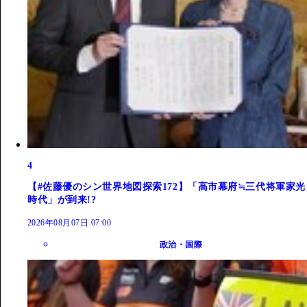
4
【#佐藤優のシン世界地図探索172】「高市幕府≒三代将軍家光
時代」が到来!?
2026年08月07日 07:00
政治・国際