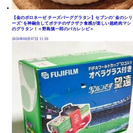
【金のボロネーゼ チーズバーググラタン】セブンの"金のシリ
ーズ"を神融合してポテチのザクザク食感が楽しい超絶肉マシ
のグラタン！＜野島慎一郎のバカレシピ＞
2026年08月07日 11:30