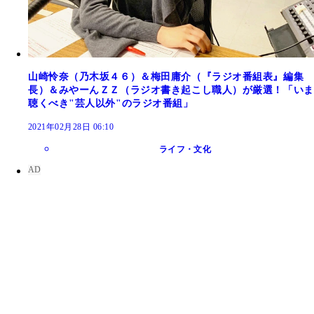
山崎怜奈（乃木坂４６）＆梅田庸介（『ラジオ番組表』編集
長）＆みやーんＺＺ（ラジオ書き起こし職人）が厳選！「いま
聴くべき"芸人以外"のラジオ番組」
2021年02月28日 06:10
ライフ・文化