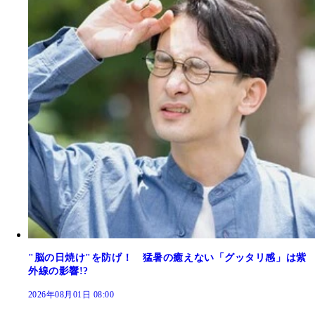
"脳の日焼け"を防げ！ 猛暑の癒えない「グッタリ感」は紫
外線の影響!?
2026年08月01日 08:00