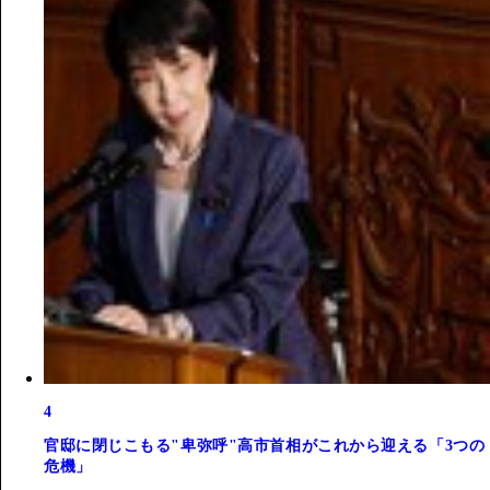
4
官邸に閉じこもる"卑弥呼"高市首相がこれから迎える「3つの
危機」