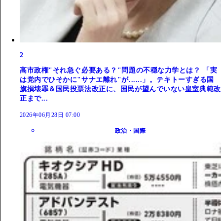
2
高市政権"それ急ぐ必要ある？"問題の不穏な力学とは？ 「実
は党内でひそかに"サナエ離れ"が......」。テキトーすぎる国
旗損壊罪＆国民投票法改正に、国民が望んでいない皇室典範改
正まで...
2026年06月28日 07:00
政治・国際