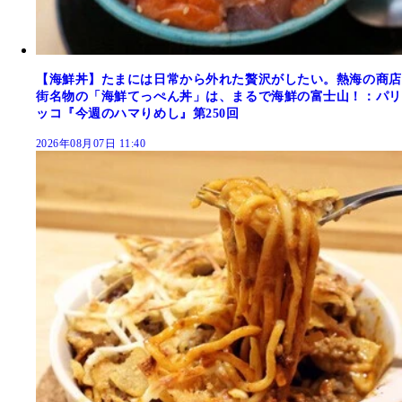
【海鮮丼】たまには日常から外れた贅沢がしたい。熱海の商店
街名物の「海鮮てっぺん丼」は、まるで海鮮の富士山！：パリ
ッコ『今週のハマりめし』第250回
2026年08月07日 11:40