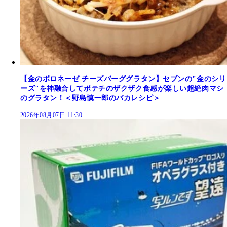
【金のボロネーゼ チーズバーググラタン】セブンの"金のシリ
ーズ"を神融合してポテチのザクザク食感が楽しい超絶肉マシ
のグラタン！＜野島慎一郎のバカレシピ＞
2026年08月07日 11:30