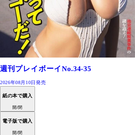
週刊プレイボーイNo.34-35
2026年08月10日発売
紙の本で購入
開/閉
電子版で購入
開/閉