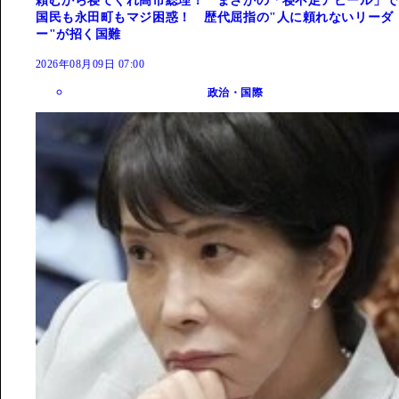
頼むから寝てくれ高市総理！ まさかの「寝不足アピール」で
国民も永田町もマジ困惑！ 歴代屈指の"人に頼れないリーダ
ー"が招く国難
2026年08月09日 07:00
政治・国際