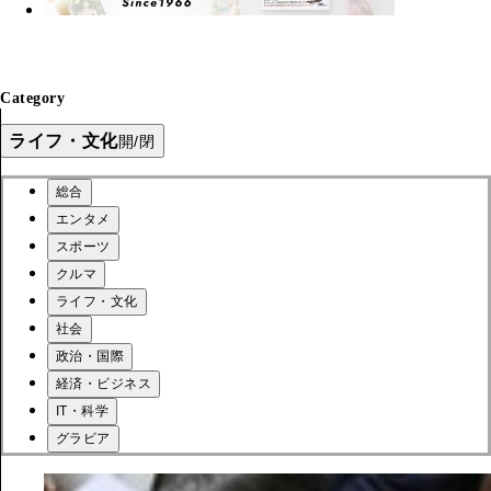
Category
ライフ・文化
開/閉
総合
エンタメ
スポーツ
クルマ
ライフ・文化
社会
政治・国際
経済・ビジネス
IT・科学
グラビア