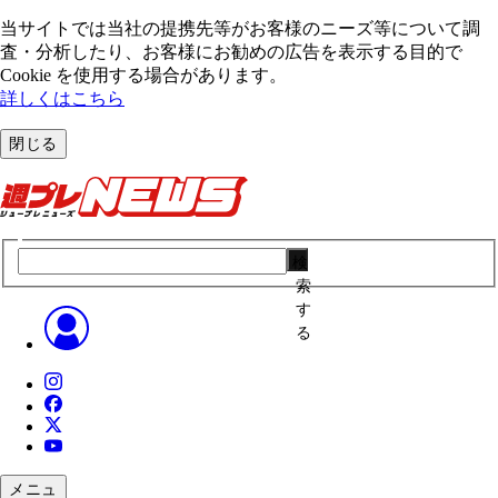
当サイトでは当社の提携先等がお客様のニーズ等について調
査・分析したり、お客様にお勧めの広告を表⽰する⽬的で
Cookie を使⽤する場合があります。
詳しくはこちら
閉じる
検
索
す
る
メニュ