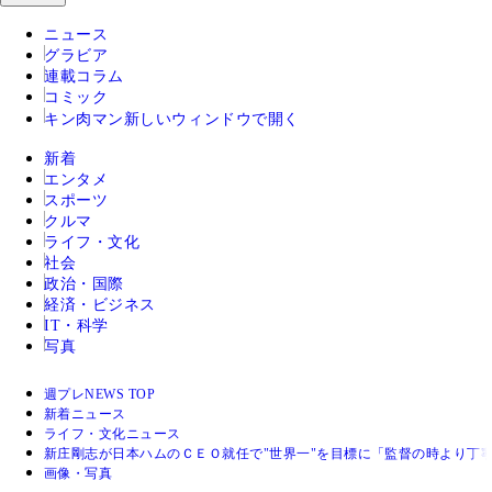
ニュース
グラビア
連載コラム
コミック
キン肉マン
新しいウィンドウで開く
新着
エンタメ
スポーツ
クルマ
ライフ・文化
社会
政治・国際
経済・ビジネス
IT・科学
写真
週プレNEWS TOP
新着ニュース
ライフ・文化ニュース
新庄剛志が日本ハムのＣＥＯ就任で"世界一"を目標に「監督の時より丁
画像・写真