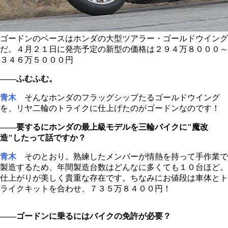
ゴードンのベースはホンダの大型ツアラー・ゴールドウイング
だ。４月２１日に発売予定の新型の価格は２９４万８０００～
３４６万５０００円
――ふむふむ。
青木
そんなホンダのフラッグシップたるゴールドウイング
を、リヤ二輪のトライクに仕上げたのがゴードンなのです！
――要するにホンダの最上級モデルを三輪バイクに"魔改
造"したって話ですか？
青木
そのとおり。熟練したメンバーが情熱を持って手作業で
製造するため、年間製造台数はどんなに多くても１０台ほど。
仕上がりが美しく貴重な存在です。ちなみにお値段は車体とト
ライクキットを合わせ、７３５万８４００円！
――ゴードンに乗るにはバイクの免許が必要？