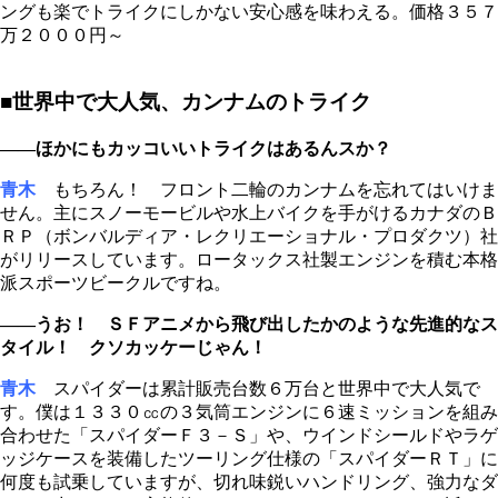
ングも楽でトライクにしかない安心感を味わえる。価格３５７
万２０００円～
■世界中で大人気、カンナムのトライク
――ほかにもカッコいいトライクはあるんスか？
青木
もちろん！ フロント二輪のカンナムを忘れてはいけま
せん。主にスノーモービルや水上バイクを手がけるカナダのＢ
ＲＰ（ボンバルディア・レクリエーショナル・プロダクツ）社
がリリースしています。ロータックス社製エンジンを積む本格
派スポーツビークルですね。
――うお！ ＳＦアニメから飛び出したかのような先進的なス
タイル！ クソカッケーじゃん！
青木
スパイダーは累計販売台数６万台と世界中で大人気で
す。僕は１３３０㏄の３気筒エンジンに６速ミッションを組み
合わせた「スパイダーＦ３－Ｓ」や、ウインドシールドやラゲ
ッジケースを装備したツーリング仕様の「スパイダーＲＴ」に
何度も試乗していますが、切れ味鋭いハンドリング、強力なダ