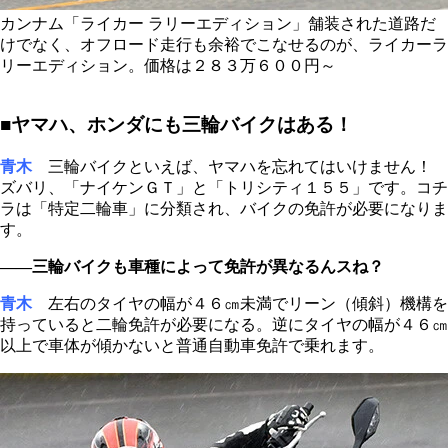
カンナム「ライカー ラリーエディション」舗装された道路だ
けでなく、オフロード走行も余裕でこなせるのが、ライカーラ
リーエディション。価格は２８３万６００円～
■ヤマハ、ホンダにも三輪バイクはある！
青木
三輪バイクといえば、ヤマハを忘れてはいけません！
ズバリ、「ナイケンＧＴ」と「トリシティ１５５」です。コチ
ラは「特定二輪車」に分類され、バイクの免許が必要になりま
す。
――三輪バイクも車種によって免許が異なるんスね？
青木
左右のタイヤの幅が４６㎝未満でリーン（傾斜）機構を
持っていると二輪免許が必要になる。逆にタイヤの幅が４６㎝
以上で車体が傾かないと普通自動車免許で乗れます。