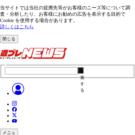
当サイトでは当社の提携先等がお客様のニーズ等について調
査・分析したり、お客様にお勧めの広告を表⽰する⽬的で
Cookie を使⽤する場合があります。
詳しくはこちら
閉じる
検
索
す
る
メニュ