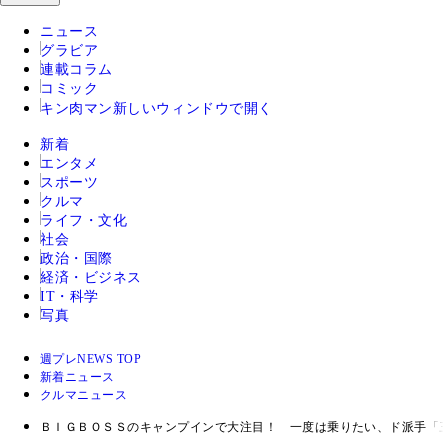
ニュース
グラビア
連載コラム
コミック
キン肉マン
新しいウィンドウで開く
新着
エンタメ
スポーツ
クルマ
ライフ・文化
社会
政治・国際
経済・ビジネス
IT・科学
写真
週プレNEWS TOP
新着ニュース
クルマニュース
ＢＩＧＢＯＳＳのキャンプインで大注目！ 一度は乗りたい、ド派手「