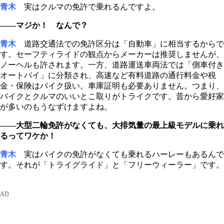
青木
実はクルマの免許で乗れるんですよ。
――マジか！ なんで？
青木
道路交通法での免許区分は「自動車」に相当するからで
す。セーフティライドの観点からメーカーは推奨しませんが、
ノーヘルも許されます。一方、道路運送車両法では「側車付き
オートバイ」に分類され、高速など有料道路の通行料金や税
金・保険はバイク扱い。車庫証明も必要ありません。つまり、
バイクとクルマのいいとこ取りがトライクです。昔から愛好家
が多いのもうなずけますよね。
――大型二輪免許がなくても、大排気量の最上級モデルに乗れ
るってワケか！
青木
実はバイクの免許がなくても乗れるハーレーもあるんで
す。それが「トライグライド」と「フリーウィーラー」です。