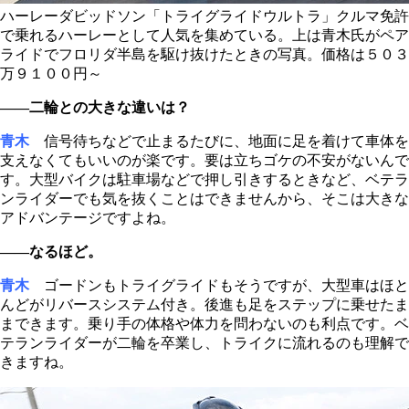
ハーレーダビッドソン「トライグライドウルトラ」クルマ免許
で乗れるハーレーとして人気を集めている。上は青木氏がペア
ライドでフロリダ半島を駆け抜けたときの写真。価格は５０３
万９１００円～
――二輪との大きな違いは？
青木
信号待ちなどで止まるたびに、地面に足を着けて車体を
支えなくてもいいのが楽です。要は立ちゴケの不安がないんで
す。大型バイクは駐車場などで押し引きするときなど、ベテラ
ンライダーでも気を抜くことはできませんから、そこは大きな
アドバンテージですよね。
――なるほど。
青木
ゴードンもトライグライドもそうですが、大型車はほと
んどがリバースシステム付き。後進も足をステップに乗せたま
まできます。乗り手の体格や体力を問わないのも利点です。ベ
テランライダーが二輪を卒業し、トライクに流れるのも理解で
きますね。