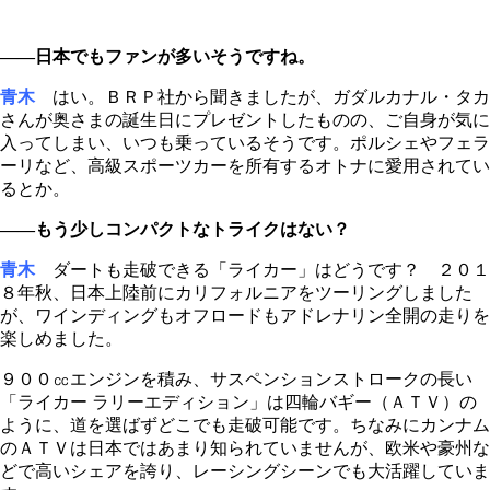
――日本でもファンが多いそうですね。
青木
はい。ＢＲＰ社から聞きましたが、ガダルカナル・タカ
さんが奥さまの誕生日にプレゼントしたものの、ご自身が気に
入ってしまい、いつも乗っているそうです。ポルシェやフェラ
ーリなど、高級スポーツカーを所有するオトナに愛用されてい
るとか。
――もう少しコンパクトなトライクはない？
青木
ダートも走破できる「ライカー」はどうです？ ２０１
８年秋、日本上陸前にカリフォルニアをツーリングしました
が、ワインディングもオフロードもアドレナリン全開の走りを
楽しめました。
９００㏄エンジンを積み、サスペンションストロークの長い
「ライカー ラリーエディション」は四輪バギー（ＡＴＶ）の
ように、道を選ばずどこでも走破可能です。ちなみにカンナム
のＡＴＶは日本ではあまり知られていませんが、欧米や豪州な
どで高いシェアを誇り、レーシングシーンでも大活躍していま