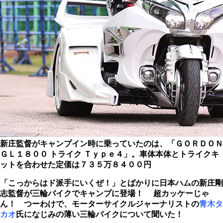
新庄監督がキャンプイン時に乗っていたのは、「ＧＯＲＤＯＮ
ＧＬ１８００ トライク Ｔｙｐｅ４」。車体本体とトライクキ
ットを合わせた定価は７３５万８４００円
「こっからはド派手にいくぜ！」とばかりに日本ハムの新庄剛
志監督が三輪バイクでキャンプに登場！ 超カッケーじゃ
ん！ つーわけで、モーターサイクルジャーナリストの
青木タ
カオ
氏になじみの薄い三輪バイクについて聞いた！