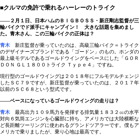
■クルマの免許で乗れるハーレーのトライク
――２月１日、日本ハムのＢＩＧＢＯＳＳ・新庄剛志監督が三
輪バイクでド派手にキャンプイン！ 大きな話題を集めまし
た。青木さん、この三輪バイクの正体は？
青木
新庄監督が乗っていたのは、高級三輪バイク＝トライク
のデザイナーズブランドである「ゴードン」のもの。ホンダの
最上級モデルであるゴールドウイングをベースにした「ＧＯＲ
ＤＯＮ ＧＬ１８００トライク Ｔｙｐｅ４」ですね。
現行型のゴールドウイングは２０１８年にフルモデルチェンジ
したＳＣ７９ですが、新庄監督が乗っていたのは、２０１７年
以前のＳＣ６８という型式です。
――ベースになっているゴールドウイングの走りは？
青木
最高出力１０９馬力を発揮する排気量１８３２㏄の水平
対向６気筒エンジンを心臓部に持ち、アメリカでは大陸横断な
ど長距離ツーリングに使われるグランドツアラーです。僕もア
メリカで乗りましたが、乗り心地は最高です。