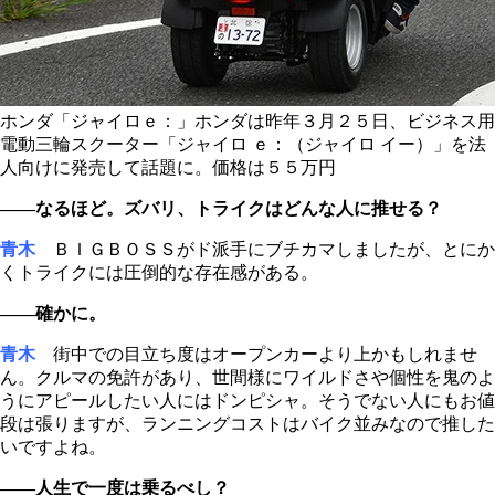
ホンダ「ジャイロｅ：」ホンダは昨年３月２５日、ビジネス用
電動三輪スクーター「ジャイロ ｅ：（ジャイロ イー）」を法
人向けに発売して話題に。価格は５５万円
――なるほど。ズバリ、トライクはどんな人に推せる？
青木
ＢＩＧＢＯＳＳがド派手にブチカマしましたが、とにか
くトライクには圧倒的な存在感がある。
――確かに。
青木
街中での目立ち度はオープンカーより上かもしれませ
ん。クルマの免許があり、世間様にワイルドさや個性を鬼のよ
うにアピールしたい人にはドンピシャ。そうでない人にもお値
段は張りますが、ランニングコストはバイク並みなので推した
いですよね。
――人生で一度は乗るべし？