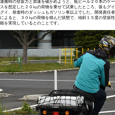
運搬時の登坂力と加速を確かめようと、瓶ビール２０本のケー
スを想定した２０㎏の荷物を乗せて試乗したところ、坂もグイ
グイ、発進時のダッシュもガソリン車以上でした。開発責任者
によると、３０㎏の荷物を積んだ状態で、傾斜１５度の登坂性
能を実現しているとのことです。