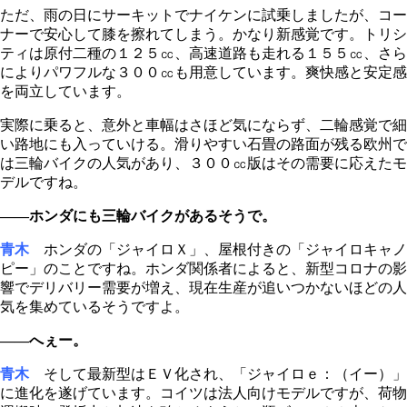
ただ、雨の日にサーキットでナイケンに試乗しましたが、コー
ナーで安心して膝を擦れてしまう。かなり新感覚です。トリシ
ティは原付二種の１２５㏄、高速道路も走れる１５５㏄、さら
によりパワフルな３００㏄も用意しています。爽快感と安定感
を両立しています。
実際に乗ると、意外と車幅はさほど気にならず、二輪感覚で細
い路地にも入っていける。滑りやすい石畳の路面が残る欧州で
は三輪バイクの人気があり、３００㏄版はその需要に応えたモ
デルですね。
――ホンダにも三輪バイクがあるそうで。
青木
ホンダの「ジャイロＸ」、屋根付きの「ジャイロキャノ
ピー」のことですね。ホンダ関係者によると、新型コロナの影
響でデリバリー需要が増え、現在生産が追いつかないほどの人
気を集めているそうですよ。
――へぇー。
青木
そして最新型はＥＶ化され、「ジャイロｅ：（イー）」
に進化を遂げています。コイツは法人向けモデルですが、荷物