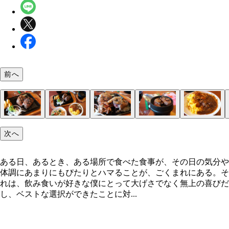
前へ
「ビッグボーイ」
ランチメニューの一部
ビッグボーイの看板メニュー
サラダバー
サラダ1周目
サラダとコーンスープをつまみにワインを
「粗挽きビーフ100%大俵ハンバーグステーキ」
大変なことになってきた
荒々しいハンバーグを
カットしては焼いて
ハンバーグカレーにしちゃったり
サラダ2周目
次へ
ある日、あるとき、ある場所で食べた食事が、その日の気分や
体調にあまりにもぴたりとハマることが、ごくまれにある。そ
れは、飲み食いが好きな僕にとって大げさでなく無上の喜びだ
し、ベストな選択ができたことに対...