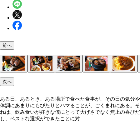
前へ
「ビッグボーイ」
ランチメニューの一部
ビッグボーイの看板メニュー
サラダバー
サラダ1周目
サラダとコーンスープをつまみにワインを
「粗挽きビーフ100%大俵ハンバーグステーキ」
大変なことになってきた
荒々しいハンバーグを
カットしては焼いて
ハンバーグカレーにしちゃったり
サラダ2周目
次へ
ある日、あるとき、ある場所で食べた食事が、その日の気分や
体調にあまりにもぴたりとハマることが、ごくまれにある。そ
れは、飲み食いが好きな僕にとって大げさでなく無上の喜びだ
し、ベストな選択ができたことに対...