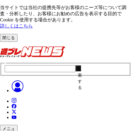
当サイトでは当社の提携先等がお客様のニーズ等について調
査・分析したり、お客様にお勧めの広告を表⽰する⽬的で
Cookie を使⽤する場合があります。
詳しくはこちら
閉じる
検
索
す
る
メニュ