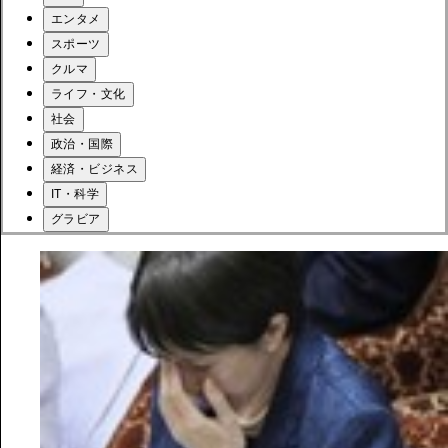
エンタメ
スポーツ
クルマ
ライフ・文化
社会
政治・国際
経済・ビジネス
IT・科学
グラビア