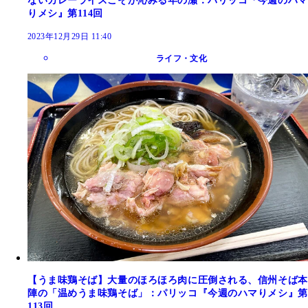
ないカレーライスこそが沁みる年の瀬：パリッコ『今週のハマ
りメシ』第114回
2023年12月29日 11:40
ライフ・文化
【うま味鶏そば】大量のほろほろ肉に圧倒される、信州そば本
陣の「温めうま味鶏そば」：パリッコ『今週のハマりメシ』第
113回