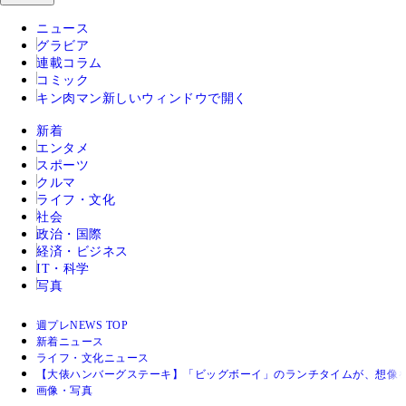
ニュース
グラビア
連載コラム
コミック
キン肉マン
新しいウィンドウで開く
新着
エンタメ
スポーツ
クルマ
ライフ・文化
社会
政治・国際
経済・ビジネス
IT・科学
写真
週プレNEWS TOP
新着ニュース
ライフ・文化ニュース
【大俵ハンバーグステーキ】「ビッグボーイ」のランチタイムが、想像を
画像・写真