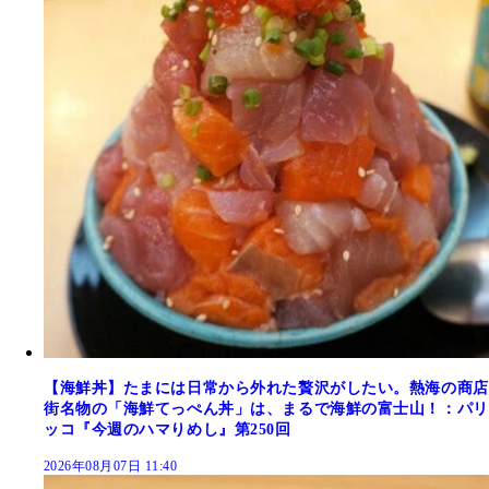
【海鮮丼】たまには日常から外れた贅沢がしたい。熱海の商店
街名物の「海鮮てっぺん丼」は、まるで海鮮の富士山！：パリ
ッコ『今週のハマりめし』第250回
2026年08月07日 11:40