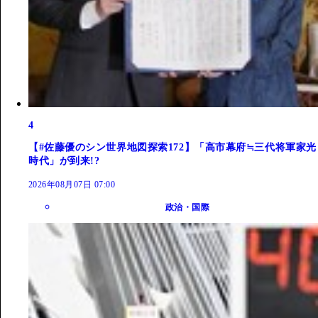
4
【#佐藤優のシン世界地図探索172】「高市幕府≒三代将軍家光
時代」が到来!?
2026年08月07日 07:00
政治・国際