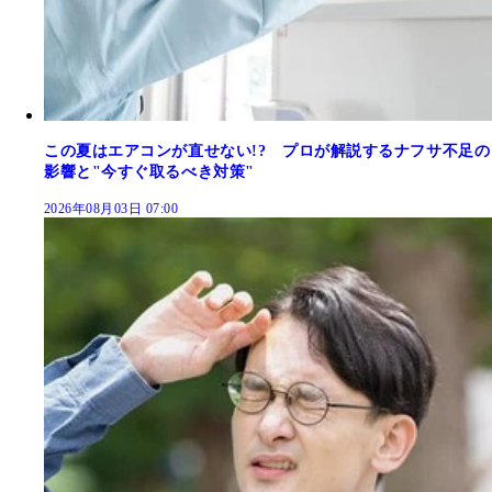
この夏はエアコンが直せない!? プロが解説するナフサ不足の
影響と"今すぐ取るべき対策"
2026年08月03日 07:00