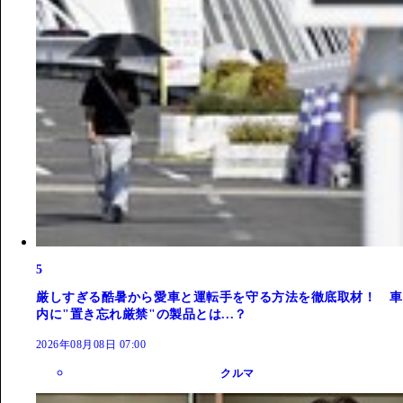
5
厳しすぎる酷暑から愛車と運転手を守る方法を徹底取材！ 車
内に"置き忘れ厳禁"の製品とは...？
2026年08月08日 07:00
クルマ