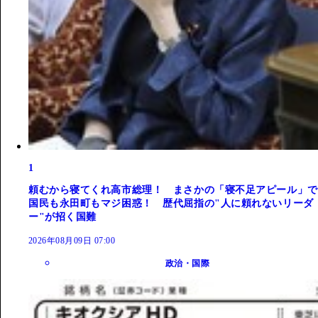
1
頼むから寝てくれ高市総理！ まさかの「寝不足アピール」で
国民も永田町もマジ困惑！ 歴代屈指の"人に頼れないリーダ
ー"が招く国難
2026年08月09日 07:00
政治・国際