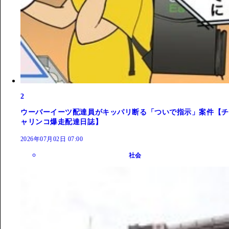
2
ウーバーイーツ配達員がキッパリ断る「ついで指示」案件【チ
ャリンコ爆走配達日誌】
2026年07月02日 07:00
社会