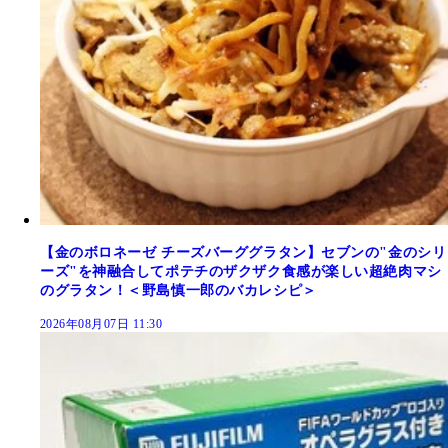
【金のボロネーゼ チーズバーググラタン】セブンの"金のシリ
ーズ"を神融合してポテチのザクザク食感が楽しい超絶肉マシ
のグラタン！＜野島慎一郎のバカレシピ＞
2026年08月07日 11:30