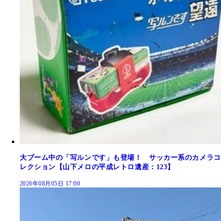
大ブーム中の「写ルンです」も登場！ サッカー系のカメラコ
レクション【山下メロの平成レトロ遺産：123】
2026年08月05日 17:00