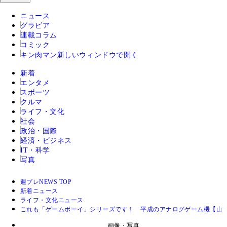
ニュース
グラビア
連載コラム
コミック
キン肉マン
新しいウィンドウで開く
新着
エンタメ
スポーツ
クルマ
ライフ・文化
社会
政治・国際
経済・ビジネス
IT・科学
写真
週プレNEWS TOP
新着ニュース
ライフ・文化ニュース
これも「ゲームボーイ」シリーズです！ 平成のアナログゲーム機【山下
画像・写真