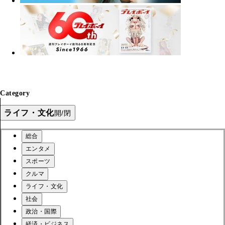
Category
ライフ・文化
開/閉
総合
エンタメ
スポーツ
クルマ
ライフ・文化
社会
政治・国際
経済・ビジネス