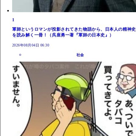
1
軍師というロマンが投影されてきた物語から、日本人の精神史
を読み解く一冊！（呉座勇一著『軍師の日本史』）
2026年08月04日 06:30
社会