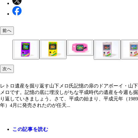
前へ
次へ
レトロ遺産を掘り返す山下メロ氏
3DCGっぽいスーファミのドンキーコングなど、も
最終的にゲームボーイアドバンスのシャンプーまで
ゲームボーイのグラフィックとは関係のない内容の
レトロ遺産を掘り返す山下メロ氏記憶の扉のドアボーイ・山下
された
ーターゲーム。海外版でゲームボーイブロス仕様の
メロです。記憶の底に埋没しがちな平成時代の遺産を今週も掘
ーモデルも存在
り返していきましょう。さて、平成の始まり、平成元年（1989
年）4月に発売されたのが任天...
この記事を読む