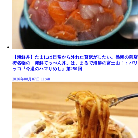
【海鮮丼】たまには日常から外れた贅沢がしたい。熱海の商店
街名物の「海鮮てっぺん丼」は、まるで海鮮の富士山！：パリ
ッコ『今週のハマりめし』第250回
2026年08月07日 11:40