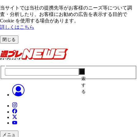
当サイトでは当社の提携先等がお客様のニーズ等について調
査・分析したり、お客様にお勧めの広告を表⽰する⽬的で
Cookie を使⽤する場合があります。
詳しくはこちら
閉じる
検
索
す
る
メニュ