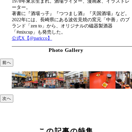
1978年東京生まれ。酒場ライター、漫画家、イラストレ
ーター。
著書に『酒場っ子』『つつまし酒』『天国酒場』など。
2022年には、長崎県にある波佐見焼の窯元「中善」のブ
ランド「zen to」から、オリジナルの磁器製酒器
「#mixcup」も発売した。
公式X【@paricco】
Photo Gallery
前へ
次へ
この記事の特集