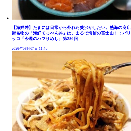
【海鮮丼】たまには日常から外れた贅沢がしたい。熱海の商店
街名物の「海鮮てっぺん丼」は、まるで海鮮の富士山！：パリ
ッコ『今週のハマりめし』第250回
2026年08月07日 11:40