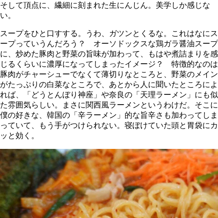
そして頂点に、繊細に刻まれた生にんじん。美学しか感じな
い。
スープをひと口すする。うわ、ガツンとくるな。これはなにス
ープっていうんだろう？ オーソドックスな鶏ガラ醤油スープ
に、炒めた豚肉と野菜の旨味が加わって、もはや煮詰まりを感
じるくらいに濃厚になってしまったイメージ？ 特徴的なのは
豚肉がチャーシューでなくて薄切りなところと、野菜のメイン
がたっぷりの白菜なところで、あとから人に聞いたところによ
れば、「どうとんぼり神座」や奈良の「天理ラーメン」にも似
た雰囲気らしい。まさに関西風ラーメンというわけだ。そこに
僕の好きな、韓国の「辛ラーメン」的な旨辛さも加わってしま
っていて、もう手がつけられない。寝ぼけていた頭と胃袋にカ
ッと効く。