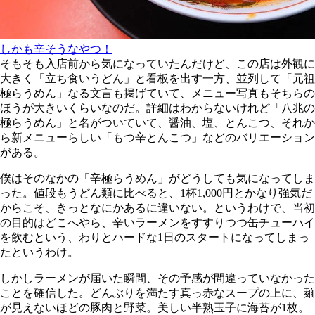
しかも辛そうなやつ！
そもそも入店前から気になっていたんだけど、この店は外観に
大きく「立ち食いうどん」と看板を出す一方、並列して「元祖
極らうめん」なる文言も掲げていて、メニュー写真もそちらの
ほうが大きいくらいなのだ。詳細はわからないけれど「八兆の
極らうめん」と名がついていて、醤油、塩、とんこつ、それか
ら新メニューらしい「もつ辛とんこつ」などのバリエーション
がある。
僕はそのなかの「辛極らうめん」がどうしても気になってしま
った。値段もうどん類に比べると、1杯1,000円とかなり強気だ
からこそ、きっとなにかあるに違いない。というわけで、当初
の目的はどこへやら、辛いラーメンをすすりつつ缶チューハイ
を飲むという、わりとハードな1日のスタートになってしまっ
たというわけ。
しかしラーメンが届いた瞬間、その予感が間違っていなかった
ことを確信した。どんぶりを満たす真っ赤なスープの上に、麺
が見えないほどの豚肉と野菜。美しい半熟玉子に海苔が1枚。