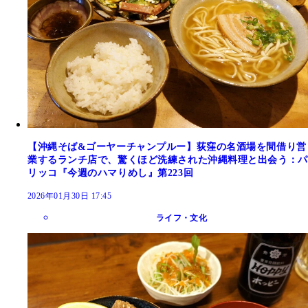
【沖縄そば&ゴーヤーチャンプルー】荻窪の名酒場を間借り営
業するランチ店で、驚くほど洗練された沖縄料理と出会う：パ
リッコ『今週のハマりめし』第223回
2026年01月30日 17:45
ライフ・文化