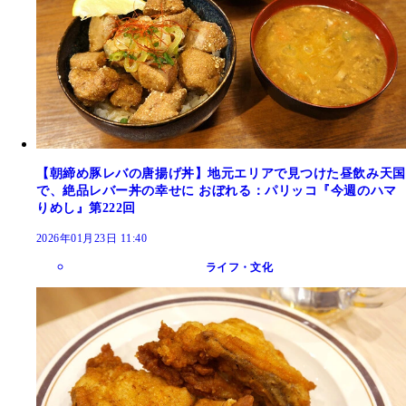
【朝締め豚レバの唐揚げ丼】地元エリアで見つけた昼飲み天国
で、絶品レバー丼の幸せに おぼれる：パリッコ『今週のハマ
りめし』第222回
2026年01月23日 11:40
ライフ・文化