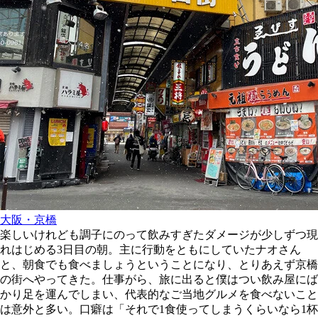
大阪・京橋
楽しいけれども調子にのって飲みすぎたダメージが少しずつ現
れはじめる3日目の朝。主に行動をともにしていたナオさん
と、朝食でも食べましょうということになり、とりあえず京橋
の街へやってきた。仕事がら、旅に出ると僕はつい飲み屋にば
かり足を運んでしまい、代表的なご当地グルメを食べないこと
は意外と多い。口癖は「それで1食使ってしまうくらいなら1杯