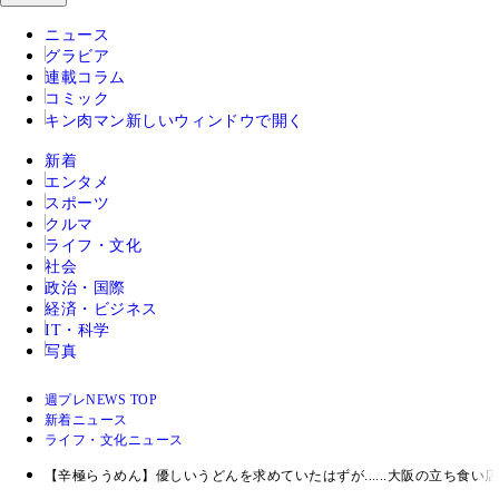
ニュース
グラビア
連載コラム
コミック
キン肉マン
新しいウィンドウで開く
新着
エンタメ
スポーツ
クルマ
ライフ・文化
社会
政治・国際
経済・ビジネス
IT・科学
写真
週プレNEWS TOP
新着ニュース
ライフ・文化ニュース
【辛極らうめん】優しいうどんを求めていたはずが......大阪の立ち食