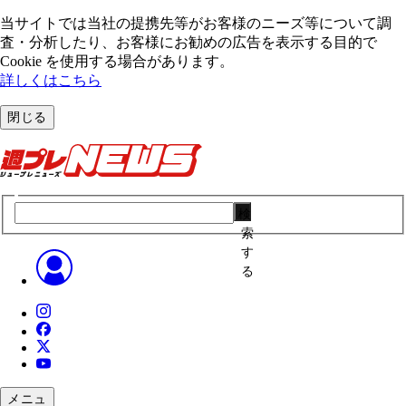
当サイトでは当社の提携先等がお客様のニーズ等について調
査・分析したり、お客様にお勧めの広告を表⽰する⽬的で
Cookie を使⽤する場合があります。
詳しくはこちら
閉じる
検
索
す
る
メニュ