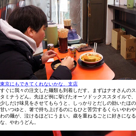
東京にもできてくれないかな、支店
すぐに我々の注文した麺類も到着しだす。まずはナオさんのス
タミナうどん。先ほど例に挙げたオーソドックススタイルで、
少しだけ味見をさせてもらうと、しっかりとだしの効いたほの
甘いつゆと、箸で持ち上げるのにもひと苦労するくらいやわや
わの麺が、泣けるほどにうまい。歳を重ねるごとに好きになる
な、やわうどん。