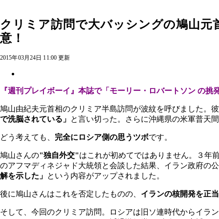
クリミア訪問で大バッシングの鳩山元
意！
2015年03月24日 11:00 更新
『週刊プレイボーイ』本誌で「モーリー・ロバートソン の挑
鳩山由紀夫元首相のクリミア半島訪問が波紋を呼びました。彼
で洗脳されている」
と言い切った。さらに沖縄県の米軍普天間
どう考えても、
完全にロシア側の思うツボ
です。
鳩山さんの
"独自外交"
はこれが初めてではありません。３年
のアフマディネジャド大統領と会談した結果、イラン政府の公
解を示した」
という内容がアップされました。
後に鳩山さんはこれを否定したものの、
イランの核開発を正当
そして、今回のクリミア訪問。ロシアは旧ソ連時代からイラ