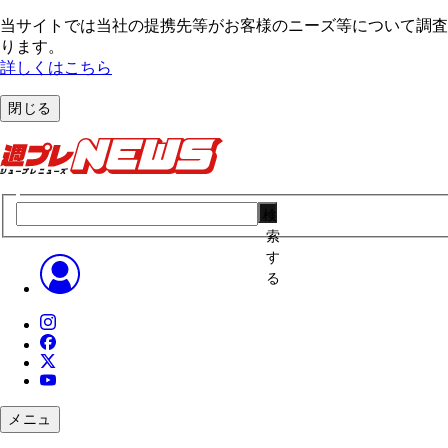
当サイトでは当社の提携先等がお客様のニーズ等について調査・
ります。
詳しくはこちら
閉じる
検
索
す
る
メニュ