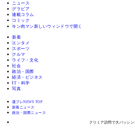
ニュース
グラビア
連載コラム
コミック
キン肉マン
新しいウィンドウで開く
新着
エンタメ
スポーツ
クルマ
ライフ・文化
社会
政治・国際
経済・ビジネス
IT・科学
写真
週プレNEWS TOP
新着ニュース
政治・国際ニュース
クリミア訪問で大バッシン