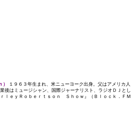
ｎ）
１９６３年生まれ、米ニューヨーク出身。父はアメリカ人
卒業後はミュージシャン、国際ジャーナリスト、ラジオＤＪと
ｒｌｅｙＲｏｂｅｒｔｓｏｎ Ｓｈｏｗ』（Ｂｌｏｃｋ．ＦＭ