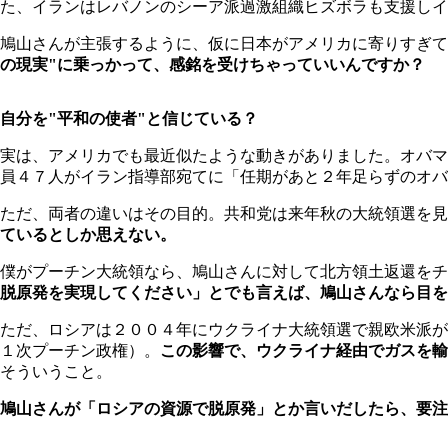
た、イランはレバノンのシーア派過激組織ヒズボラも支援しイ
鳩山さんが主張するように、仮に日本がアメリカに寄りすぎて
の現実"に乗っかって、感銘を受けちゃっていいんですか？
自分を"平和の使者"と信じている？
実は、アメリカでも最近似たような動きがありました。オバマ
員４７人がイラン指導部宛てに「任期があと２年足らずのオバ
ただ、両者の違いはその目的。共和党は来年秋の大統領選を見
ているとしか思えない。
僕がプーチン大統領なら、鳩山さんに対して北方領土返還をチ
脱原発を実現してください」とでも言えば、鳩山さんなら目を
ただ、ロシアは２００４年にウクライナ大統領選で親欧米派が
１次プーチン政権）。
この影響で、ウクライナ経由でガスを輸
そういうこと。
鳩山さんが「ロシアの資源で脱原発」とか言いだしたら、要注