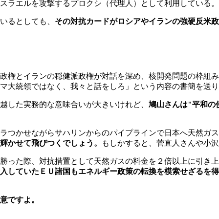
スラエルを攻撃するプロクシ（代理人）として利用している。
いるとしても、
その対抗カードがロシアやイランの強硬反米政
政権とイランの穏健派政権が対話を深め、核開発問題の枠組み
マ大統領ではなく、我々と話をしろ」という内容の書簡を送り
越した実務的な意味合いが大きいけれど、
鳩山さんは"平和の
ラつかせながらサハリンからのパイプラインで日本へ天然ガス
輝かせて飛びつくでしょう。
もしかすると、菅直人さんや小沢
勝った際、対抗措置として天然ガスの料金を２倍以上に引き上
入していたＥＵ諸国もエネルギー政策の転換を模索せざるを得
意ですよ。