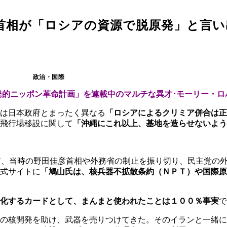
首相が「ロシアの資源で脱原発」と言い
政治・国際
発的ニッポン革命計画」を連載中のマルチな異才･モーリー・ロ
は日本政府とまったく異なる
「ロシアによるクリミア併合は正
飛行場移設に関して
「沖縄にこれ以上、基地を造らせないよう
前、当時の野田佳彦首相や外務省の制止を振り切り、民主党の
式サイトに
「鳩山氏は、核兵器不拡散条約（ＮＰＴ）や国際原
化するカードとして、まんまと使われたことは１００％事実
で
ンの核開発を助け、武器を売りつけてきた。そのイランと一緒