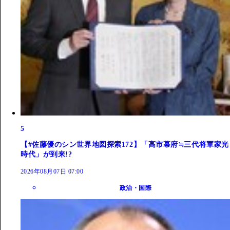
5
【#佐藤優のシン世界地図探索172】「高市幕府≒三代将軍家光
時代」が到来!?
2026年08月07日 07:00
政治・国際