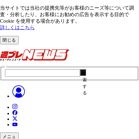
当サイトでは当社の提携先等がお客様のニーズ等について調
査・分析したり、お客様にお勧めの広告を表⽰する⽬的で
Cookie を使⽤する場合があります。
詳しくはこちら
閉じる
検
索
す
る
メニュ