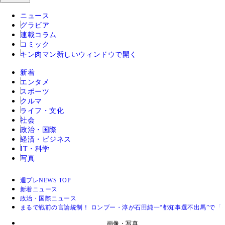
ニュース
グラビア
連載コラム
コミック
キン肉マン
新しいウィンドウで開く
新着
エンタメ
スポーツ
クルマ
ライフ・文化
社会
政治・国際
経済・ビジネス
IT・科学
写真
週プレNEWS TOP
新着ニュース
政治・国際ニュース
まるで戦前の言論統制！ ロンブー・淳が石田純一“都知事選不出馬”で「
画像・写真