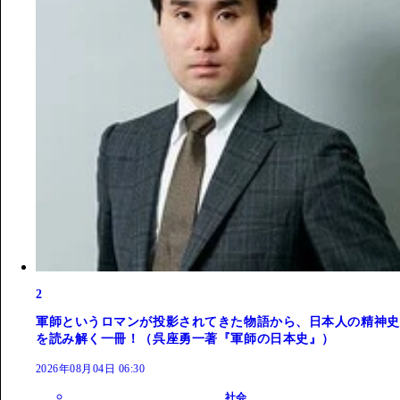
2
軍師というロマンが投影されてきた物語から、日本人の精神史
を読み解く一冊！（呉座勇一著『軍師の日本史』）
2026年08月04日 06:30
社会