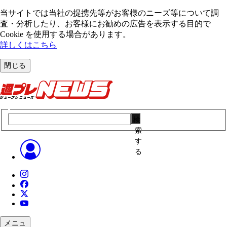
当サイトでは当社の提携先等がお客様のニーズ等について調
査・分析したり、お客様にお勧めの広告を表⽰する⽬的で
Cookie を使⽤する場合があります。
詳しくはこちら
閉じる
検
索
す
る
メニュ