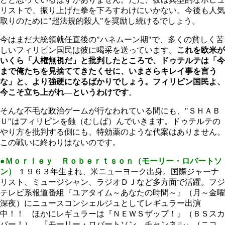
リストで、振り上げた拳を下ろすわけにいかない。今後も人気
取りのために"超法規的殺人"を奨励し続けるでしょう。
今はまだ大統領就任直後の"ハネムーン期"で、多くの貧しく苦
しいフィリピン国民は彼に喝采を送っています。
これを欧米が
いくら「人権無視だ」と批判したところで、ドゥテルテは「今
まで俺たちを見捨ててきたくせに、いまさらキレイ事を言う
な」と、より強硬になるばかりでしょう。フィリピン国民よ、
今こそ立ち上がれ―というわけです
。
そんな不毛な政治ゲームが行なわれている間にも、"ＳＨＡＢ
Ｕ"はフィリピンを蝕（むしば）んでいきます。ドゥテルテの
やり方を批判する側にも、特効薬のような代案はありません。
この戦いに終わりはないのです。
●Ｍｏｒｌｅｙ Ｒｏｂｅｒｔｓｏｎ（モーリー・ロバートソ
ン）
１９６３年生まれ、米ニューヨーク出身。国際ジャーナ
リスト、ミュージシャン、ラジオＤＪなど多方面で活躍。フジ
テレビ系報道番組『ユアタイム～あなたの時間～』（月～金曜
深夜）にニュースコンシェルジュとしてレギュラー出演
中！！ ほかにレギュラーは『ＮＥＷＳザップ！』（ＢＳスカ
パー！）、『モーリー・ロバートソン チャンネル』（ニコ