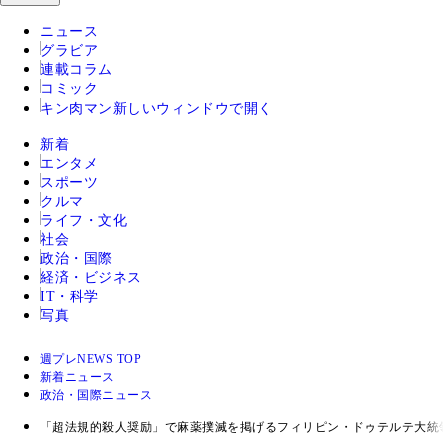
ニュース
グラビア
連載コラム
コミック
キン肉マン
新しいウィンドウで開く
新着
エンタメ
スポーツ
クルマ
ライフ・文化
社会
政治・国際
経済・ビジネス
IT・科学
写真
週プレNEWS TOP
新着ニュース
政治・国際ニュース
「超法規的殺人奨励」で麻薬撲滅を掲げるフィリピン・ドゥテルテ大統