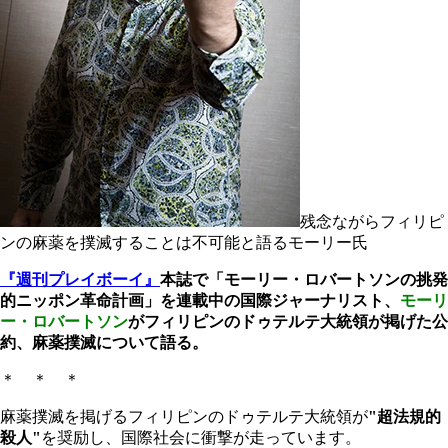
残念ながらフィリピ
ンの麻薬を撲滅することは不可能と語るモーリー氏
『週刊プレイボーイ』
本誌で「モーリー・ロバートソンの挑発
的ニッポン革命計画」を連載中の国際ジャーナリスト、
モーリ
ー・ロバートソン
がフィリピンのドゥテルテ大統領が掲げた公
約、麻薬撲滅について語る。
＊ ＊ ＊
麻薬撲滅を掲げるフィリピンのドゥテルテ大統領が
"超法規的
殺人"
を奨励し、国際社会に衝撃が走っています。