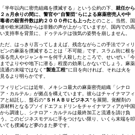
「半年以内に密売組織を撲滅する」という公約の下、
就任から
２ヵ月余りの間に、警官や"自警団"らによる麻薬密売人や中
毒者の殺害件数は約２０００件にも上った
とのこと。当然、国
連や欧米諸国からは非難の声が上がっていますが、国内での高
い支持率を背景に、ドゥテルテは強気の姿勢を崩しません。
ただ、はっきり言ってしまえば、残念ながらこの手法でフィリ
ピンの麻薬を撲滅することは「不可能」です。スラム街に根を
張る売人やジャンキーを何千人殺したところで、せいぜい「今
までよりやや地下に潜る」程度の効果しかないでしょう。麻薬
流通の末端ではなく
"製造工程"
に目を向ければ、それは火を
見るより明らかです。
フィリピンには近年、メキシコ最大の麻薬密売組織「シナロ
ア・カルテル」が拠点を構えています。彼らはチャイナマフィ
アと結託し、盤石の
"ＳＨＡＢＵビジネス"
を展開。覚醒剤の
原材料となるプソイドエフェドリンをチャイナマフィアが中国
から調達し、シナロア・カルテルは最終加工と流通を請け負
う。このビジネスモデルに手をつけない限り、いくら末端を叩
いても撲滅など夢のまた夢です。