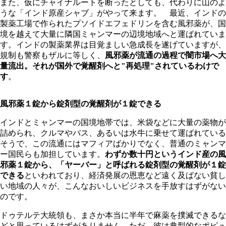
また、仮にチャイナルートを断ったとしても、代わりに山のよ
うな「インド原産シャブ」がやって来ます。 最近、インドの
製薬工場で作られたプソイドエフェドリンを含む風邪薬が、国
境を越えて大量に隣国ミャンマーの辺境地域へと運ばれていま
す。インドの製薬業界は目覚ましい急成長を遂げていますが、
規制も警察もザルに等しく、
風邪薬が流通の過程で闇市場へ大
量流出。それが国外で覚醒剤へと"再処理"されているわけで
す
。
風邪薬１錠から錠剤型の覚醒剤が１錠できる
インドとミャンマーの国境地帯では、米袋などに大量の薬物が
詰められ、クルマやバス、あるいは水牛に乗せて運ばれている
そうで、この流通にはマフィアばかりでなく、普通のミャンマ
ー国民らも加担しています。
わずか数十円というインド産の風
邪薬１錠から、「ヤーバー」と呼ばれる錠剤型の覚醒剤が１錠
できる
といわれており、経済発展の恩恵など遠く及ばない貧し
い地域の人々が、こんなおいしいビジネスを手放すはずがない
のです。
ドゥテルテ大統領も、まさか本当に半年で麻薬を撲滅できるな
どと思っているはずがありません。ただ、彼は典型的なポピュ