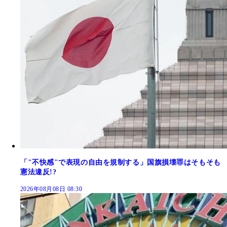
「"不快感"で表現の自由を規制する」国旗損壊罪はそもそも
憲法違反!?
2026年08月08日 08:30