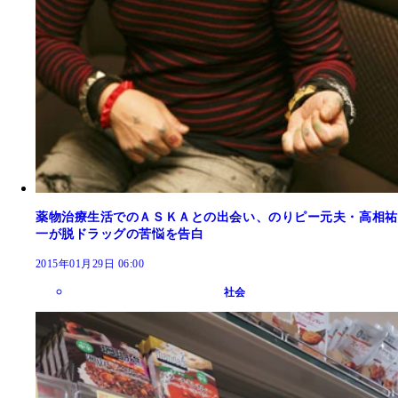
薬物治療生活でのＡＳＫＡとの出会い、のりピー元夫・高相祐
一が脱ドラッグの苦悩を告白
2015年01月29日 06:00
社会