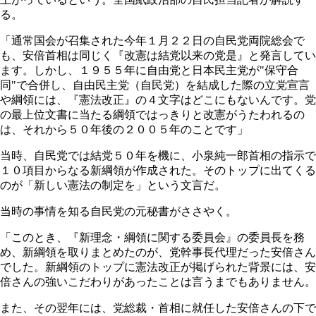
る。
「通常国会が召集された今年１月２２日の自民党両院総会で
も、安倍首相は同じく『改憲は結党以来の党是』と発言してい
ます。しかし、１９５５年に自由党と日本民主党が"保守合
同"で合併し、自由民主党（自民党）を結成した際の立党宣言
や綱領には、『憲法改正』の４文字はどこにもないんです。党
の最上位文書に当たる綱領ではっきりと改憲がうたわれるの
は、それから５０年後の２００５年のことです」
当時、自民党では結党５０年を機に、小泉純一郎首相の指示で
１０項目からなる新綱領が作成された。そのトップに出てくる
のが「新しい憲法の制定を」という文言だ。
当時の事情を知る自民党の元秘書がささやく。
「このとき、『新理念・綱領に関する委員会』の委員長を務
め、新綱領を取りまとめたのが、党幹事長代理だった安倍さん
でした。新綱領のトップに憲法改正が掲げられた背景には、安
倍さんの強いこだわりがあったことは言うまでもありません。
また、その翌年には、党総裁・首相に就任した安倍さんの下で