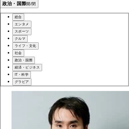
政治・国際
開/閉
総合
エンタメ
スポーツ
クルマ
ライフ・文化
社会
政治・国際
経済・ビジネス
IT・科学
グラビア