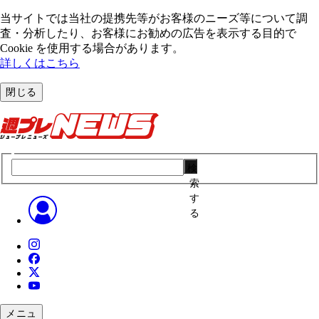
当サイトでは当社の提携先等がお客様のニーズ等について調
査・分析したり、お客様にお勧めの広告を表⽰する⽬的で
Cookie を使⽤する場合があります。
詳しくはこちら
閉じる
検
索
す
る
メニュ