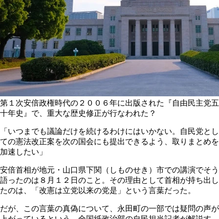
第１次安倍政権時代の２００６年に出版された『自由民主党五
十年史』で、重大な歴史修正が行なわれた？
「いつまでも議論だけを続けるわけにはいかない。自民党とし
ての憲法改正案を次の国会にも提出できるよう、取りまとめを
加速したい」
安倍首相が地元・山口県下関（しものせき）市での講演でそう
語ったのは８月１２日のこと。その理由として首相が持ち出し
たのは、「改憲は立党以来の党是」という言葉だった。
だが、この言葉の真偽について、永田町の一部では疑問の声が
上がっているという。全国紙政治部の自民担当記者が解説す