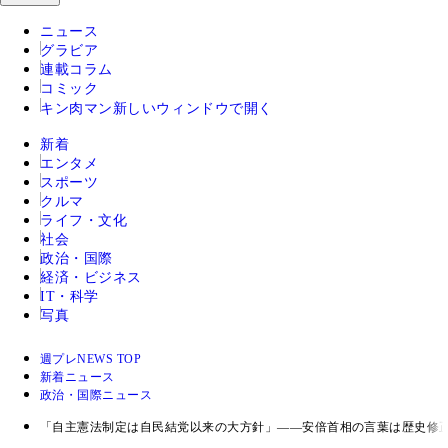
ニュース
グラビア
連載コラム
コミック
キン肉マン
新しいウィンドウで開く
新着
エンタメ
スポーツ
クルマ
ライフ・文化
社会
政治・国際
経済・ビジネス
IT・科学
写真
週プレNEWS TOP
新着ニュース
政治・国際ニュース
「自主憲法制定は自民結党以来の大方針」――安倍首相の言葉は歴史修