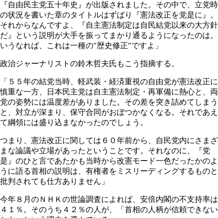
『自由民主党五十年史』が出版されました。その中で、立党時
の状況を書いた章のタイトルはずばり『憲法改正を党是に』。
それからなんですよ、『自主憲法制定は自民結党以来の大方針
だ』という説明が大手を振ってまかり通るようになったのは。
いうなれば、これは一種の"歴史修正"ですよ」
政治ジャーナリストの鈴木哲夫氏もこう指摘する。
「５５年の結党当時、軽武装・経済重視の自由党が憲法改正に
慎重な一方、日本民主党は自主憲法制定・再軍備に熱心と、両
党の姿勢には温度差がありました。その差を突き詰めてしまう
と、対立が深まり、保守合同がおぼつかなくなる。それであえ
て綱領には盛り込まなかったのでしょう。
つまり、憲法改正に関しては６０年前から、自民党内にさまざ
まな論議や立場があったということです。それなのに、『党
是』のひと言であたかも当時から改憲モード一色だったかのよ
うに語る首相の説明は、有権者をミスリーディングするものと
批判されても仕方ありません」
今年８月のＮＨＫの世論調査によれば、安倍内閣の不支持率は
４１％。そのうち４２％の人が、「首相の人柄が信頼できない