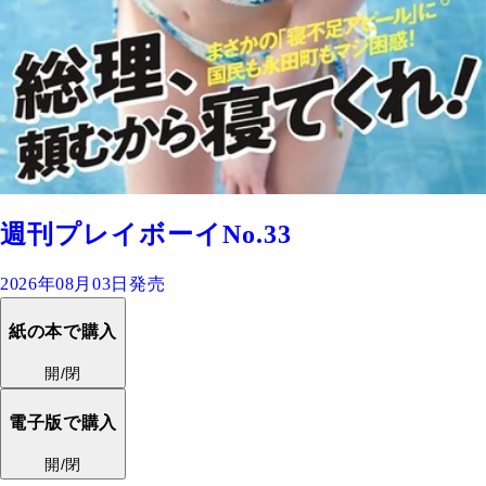
週刊プレイボーイNo.33
2026年08月03日発売
紙の本で購入
開/閉
電子版で購入
開/閉