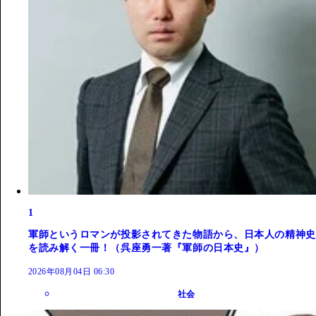
1
軍師というロマンが投影されてきた物語から、日本人の精神史
を読み解く一冊！（呉座勇一著『軍師の日本史』）
2026年08月04日 06:30
社会