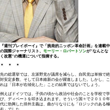
『週刊プレイボーイ』で「挑発的ニッポン革命計画」を連載中
の国際ジャーナリスト、
モーリー・ロバートソン
が"なんとな
く改憲"の機運について指摘する。
＊ ＊ ＊
先の総選挙では、左派野党が議席を減らし、自民党は単独で絶
対安定多数、そして日本維新の会が躍進しました。しかし、こ
れは「日本が右傾化した」ことの結果ではないでしょう。
例えばドイツでは、子供の頃から政治や社会のことを学校で学
び、ディベートを叩き込まれます。そういう国々で２０１０年
代に勃興した排外主義は、曲がりなりにも「ロジックのある極
右」でした。