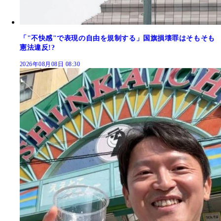
「"不快感"で表現の自由を規制する」国旗損壊罪はそもそも
憲法違反!?
2026年08月08日 08:30