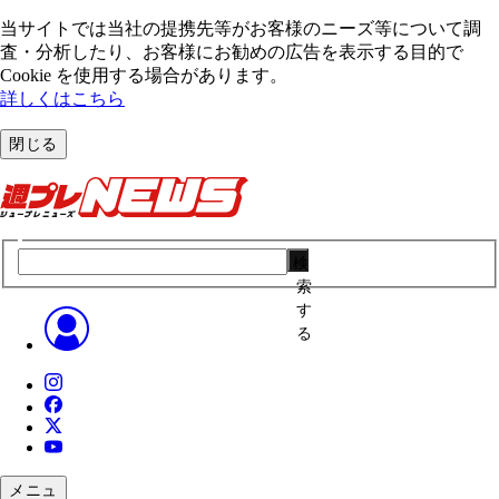
当サイトでは当社の提携先等がお客様のニーズ等について調
査・分析したり、お客様にお勧めの広告を表⽰する⽬的で
Cookie を使⽤する場合があります。
詳しくはこちら
閉じる
検
索
す
る
メニュ