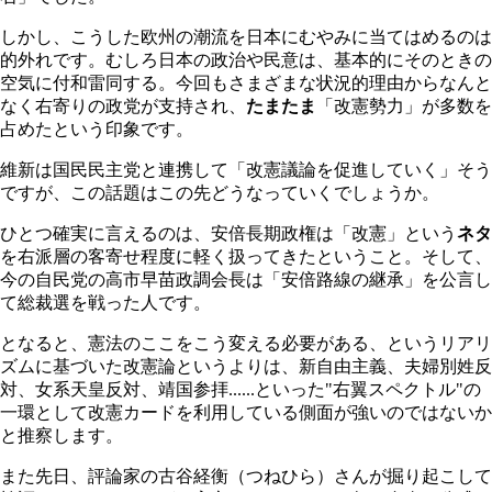
しかし、こうした欧州の潮流を日本にむやみに当てはめるのは
的外れです。むしろ日本の政治や民意は、基本的にそのときの
空気に付和雷同する。今回もさまざまな状況的理由からなんと
なく右寄りの政党が支持され、
たまたま
「改憲勢力」が多数を
占めたという印象です。
維新は国民民主党と連携して「改憲議論を促進していく」そう
ですが、この話題はこの先どうなっていくでしょうか。
ひとつ確実に言えるのは、安倍長期政権は「改憲」という
ネタ
を右派層の客寄せ程度に軽く扱ってきたということ。そして、
今の自民党の高市早苗政調会長は「安倍路線の継承」を公言し
て総裁選を戦った人です。
となると、憲法のここをこう変える必要がある、というリアリ
ズムに基づいた改憲論というよりは、新自由主義、夫婦別姓反
対、女系天皇反対、靖国参拝......といった"右翼スペクトル"の
一環として改憲カードを利用している側面が強いのではないか
と推察します。
また先日、評論家の古谷経衡（つねひら）さんが掘り起こして