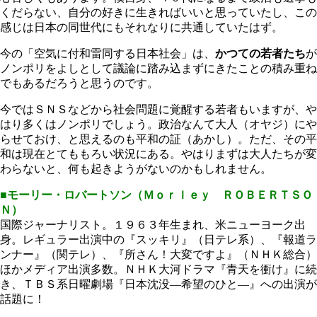
くだらない、自分の好きに生きればいいと思っていたし、この
感じは日本の同世代にもそれなりに共通していたはず。
今の「空気に付和雷同する日本社会」は、
かつての若者たち
が
ノンポリをよしとして議論に踏み込まずにきたことの積み重ね
でもあるだろうと思うのです。
今ではＳＮＳなどから社会問題に覚醒する若者もいますが、や
はり多くはノンポリでしょう。政治なんて大人（オヤジ）にや
らせておけ、と思えるのも平和の証（あかし）。ただ、その平
和は現在とてももろい状況にある。やはりまずは大人たちが変
わらないと、何も起きようがないのかもしれません。
■モーリー・ロバートソン（Ｍｏｒｌｅｙ ＲＯＢＥＲＴＳＯ
Ｎ）
国際ジャーナリスト。１９６３年生まれ、米ニューヨーク出
身。レギュラー出演中の『スッキリ』（日テレ系）、『報道ラ
ンナー』（関テレ）、『所さん！大変ですよ』（ＮＨＫ総合）
ほかメディア出演多数。ＮＨＫ大河ドラマ『青天を衝け』に続
き、ＴＢＳ系日曜劇場『日本沈没―希望のひと―』への出演が
話題に！