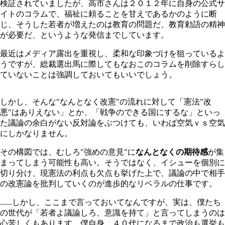
検証されていましたが、高市さんは２０１２年に自身の公式サ
イトのコラムで、福祉に頼ることを甘えであるかのように断
じ、そうした若者が増えたのは教育の問題だ、教育勅語の精神
が必要だ、というような発信までしています。
最近はメディア露出を重視し、柔和な印象づけを狙っているよ
うですが、総裁選出馬に際してもなおこのコラムを削除すらし
ていないことは強調しておいてもいいでしょう。
しかし、そんな"なんとなく改憲"の流れに対して「憲法"改
悪"はありえない」とか、「戦争のできる国にするな」といっ
た議論の余白がない反対論をぶつけても、いわば空気ｖｓ空気
にしかなりません。
その構図では、むしろ"強めの意見"に
なんとなくの期待感
が集
まってしまう可能性も高い。そうではなく、イシューを個別に
切り分け、現憲法の利点も欠点も挙げた上で、議論の中で相手
の改憲論を批判していくのが進歩的なリベラルの仕事です。
......しかし、ここまで言っておいてなんですが、実は、僕たち
の世代が「若者よ議論しろ、意識を持て」と言ってしまうのは
心苦しくもあります。僕自身、４０代になるまで政治も選挙も