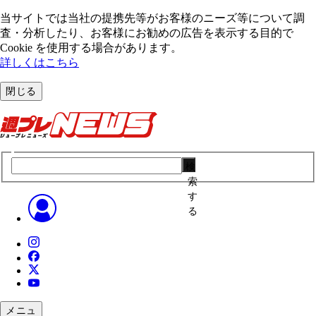
当サイトでは当社の提携先等がお客様のニーズ等について調
査・分析したり、お客様にお勧めの広告を表⽰する⽬的で
Cookie を使⽤する場合があります。
詳しくはこちら
閉じる
検
索
す
る
メニュ