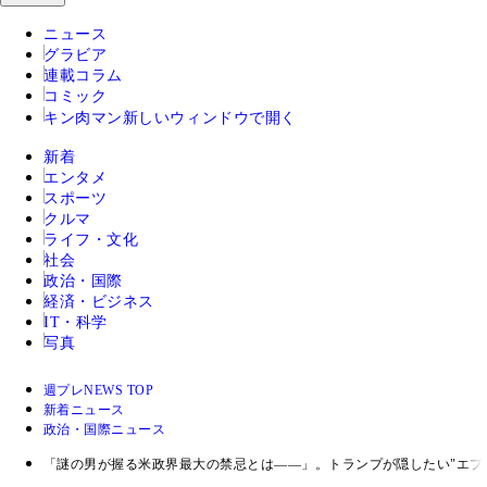
ニュース
グラビア
連載コラム
コミック
キン肉マン
新しいウィンドウで開く
新着
エンタメ
スポーツ
クルマ
ライフ・文化
社会
政治・国際
経済・ビジネス
IT・科学
写真
週プレNEWS TOP
新着ニュース
政治・国際ニュース
「謎の男が握る米政界最大の禁忌とは――」。トランプが隠したい"エプ