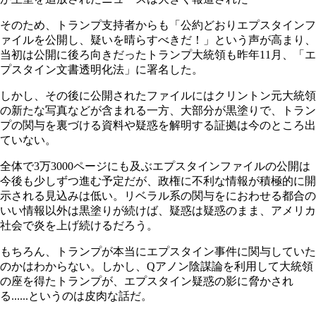
そのため、トランプ支持者からも「公約どおりエプスタインフ
ァイルを公開し、疑いを晴らすべきだ！」という声が高まり、
当初は公開に後ろ向きだったトランプ大統領も昨年11月、「エ
プスタイン文書透明化法」に署名した。
しかし、その後に公開されたファイルにはクリントン元大統領
の新たな写真などが含まれる一方、大部分が黒塗りで、トラン
プの関与を裏づける資料や疑惑を解明する証拠は今のところ出
ていない。
全体で3万3000ページにも及ぶエプスタインファイルの公開は
今後も少しずつ進む予定だが、政権に不利な情報が積極的に開
示される見込みは低い。リベラル系の関与をにおわせる都合の
いい情報以外は黒塗りが続けば、疑惑は疑惑のまま、アメリカ
社会で炎を上げ続けるだろう。
もちろん、トランプが本当にエプスタイン事件に関与していた
のかはわからない。しかし、Qアノン陰謀論を利用して大統領
の座を得たトランプが、エプスタイン疑惑の影に脅かされ
る......というのは皮肉な話だ。