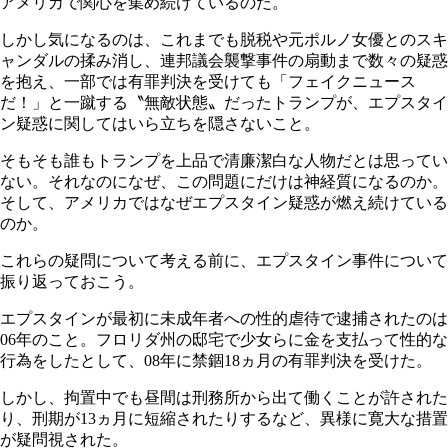
アメリカで関心を集め続けているのだ。
しかし気になるのは、これまでも脱税や元ポルノ女優とのスキ
ャンダルの揉み消し、連邦議会襲撃事件の扇動まで数々の疑惑
を抱え、一部では有罪判決を受けても「フェイクニュース
だ！」と一蹴する〝無敵状態〟だったトランプが、エプスタイ
ン疑惑に関してはいら立ちを隠さないこと。
そもそも誰もトランプを上品で清廉潔白な人物だとは思ってい
ない。それなのになぜ、この問題にだけは神経質になるのか。
そして、アメリカではなぜエプスタイン疑惑が燃え続けている
のか。
これらの疑問について考える前に、エプスタイン事件について
振り返っておこう。
エプスタインが最初に未成年者への性的虐待で逮捕されたのは
06年のこと。フロリダ州の邸宅で少女らに金を支払って性的な
行為をしたとして、08年に禁錮18ヵ月の有罪判決を受けた。
しかし、拘置中でも昼間は刑務所から出て働くことが許された
り、刑期が13ヵ月に短縮されたりするなど、異様に寛大な措置
が疑問視された。