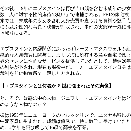
その後、19年にエプスタインは再び「14歳を含む未成年の少女
数十人に対する性的虐待の疑い」で逮捕される。FBIの家宅捜
索では、未成年の少女を含む人身売買を裏づける資料や数千点
にも及ぶ性的な写真・映像が押収され、事件の実態が一気に浮
き彫りになる。
エプスタインと内縁関係にあったギレーヌ・マクスウェルも組
織的な人身売買に関与し、カリブ海に所有する島や自宅で政財
界のセレブに性的なサービスを提供していたとして、禁錮20年
の判決が下され、現在も服役中だ。一方、エプスタイン自身は
裁判を前に拘置所で自殺したとされる。
【エプスタインとは何者か？ 謎に包まれたその実像】
ところで、疑惑の中心人物、ジェフリー・エプスタインとはど
のような人物なのか？
彼は1953年にニューヨークのブルックリンで、ユダヤ系移民の
中流家庭に生まれた。成績は優秀で、特に数学に長けていたた
め、2学年も飛び級して16歳で高校を卒業。