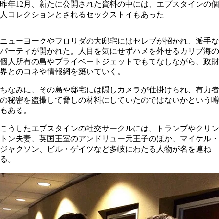
昨年12月、新たに公開された資料の中には、エプスタインの個
人コレクションとされるセックストイもあった
ニューヨークやフロリダの大邸宅にはセレブが招かれ、派手な
パーティが開かれた。人目を気にせずハメを外せるカリブ海の
個人所有の島やプライベートジェットでもてなしながら、政財
界とのコネや情報網を築いていく。
ちなみに、その島や邸宅には隠しカメラが仕掛けられ、有力者
の秘密を盗撮して脅しの材料にしていたのではないかという噂
もある。
こうしたエプスタインの社交サークルには、トランプやクリン
トン夫妻、英国王室のアンドリュー元王子のほか、マイケル・
ジャクソン、ビル・ゲイツなど多岐にわたる人物が名を連ね
る。