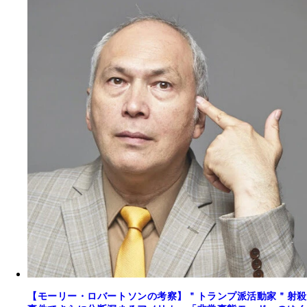
【モーリー・ロバートソンの考察】＂トランプ派活動家＂射殺