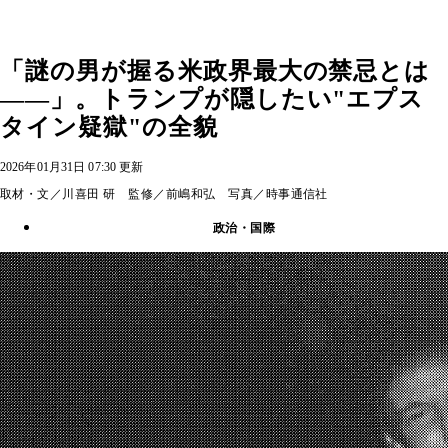
「謎の男が握る米政界最大の禁忌とは
――」。トランプが隠したい"エプス
タイン疑獄"の全貌
2026年01月31日 07:30 更新
取材・文／川喜田 研 監修／前嶋和弘 写真／時事通信社
政治・国際