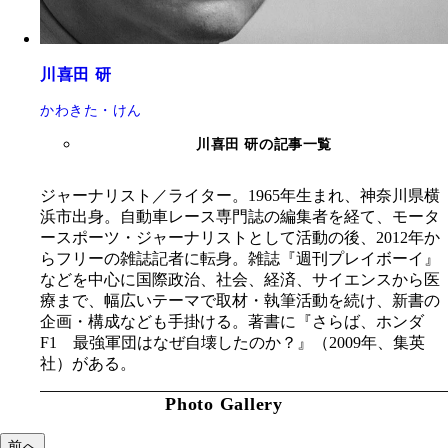
川喜田 研
かわきた・けん
川喜田 研の記事一覧
ジャーナリスト／ライター。1965年生まれ、神奈川県横
浜市出身。自動車レース専門誌の編集者を経て、モータ
ースポーツ・ジャーナリストとして活動の後、2012年か
らフリーの雑誌記者に転身。雑誌『週刊プレイボーイ』
などを中心に国際政治、社会、経済、サイエンスから医
療まで、幅広いテーマで取材・執筆活動を続け、新書の
企画・構成なども手掛ける。著書に『さらば、ホンダ
F1 最強軍団はなぜ自壊したのか？』（2009年、集英
社）がある。
Photo Gallery
前へ