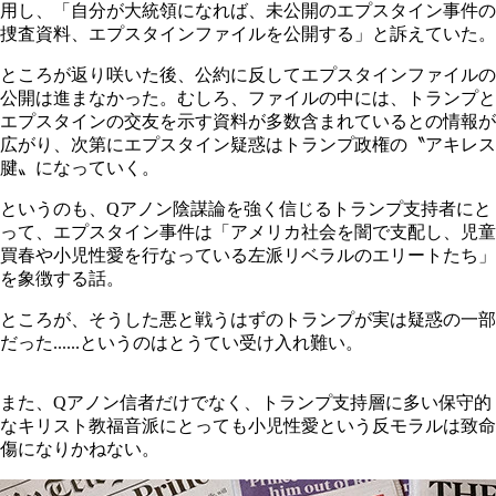
用し、「自分が大統領になれば、未公開のエプスタイン事件の
捜査資料、エプスタインファイルを公開する」と訴えていた。
ところが返り咲いた後、公約に反してエプスタインファイルの
公開は進まなかった。むしろ、ファイルの中には、トランプと
エプスタインの交友を示す資料が多数含まれているとの情報が
広がり、次第にエプスタイン疑惑はトランプ政権の〝アキレス
腱〟になっていく。
というのも、Qアノン陰謀論を強く信じるトランプ支持者にと
って、エプスタイン事件は「アメリカ社会を闇で支配し、児童
買春や小児性愛を行なっている左派リベラルのエリートたち」
を象徴する話。
ところが、そうした悪と戦うはずのトランプが実は疑惑の一部
だった......というのはとうてい受け入れ難い。
また、Qアノン信者だけでなく、トランプ支持層に多い保守的
なキリスト教福音派にとっても小児性愛という反モラルは致命
傷になりかねない。