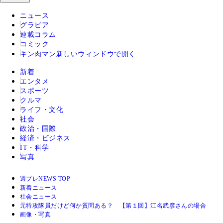
ニュース
グラビア
連載コラム
コミック
キン肉マン
新しいウィンドウで開く
新着
エンタメ
スポーツ
クルマ
ライフ・文化
社会
政治・国際
経済・ビジネス
IT・科学
写真
週プレNEWS TOP
新着ニュース
社会ニュース
元特攻隊員だけど何か質問ある？ 【第１回】江名武彦さんの場合
画像・写真