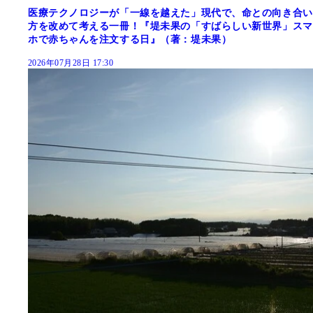
医療テクノロジーが「一線を越えた」現代で、命との向き合い
方を改めて考える一冊！『堤未果の「すばらしい新世界」スマ
ホで赤ちゃんを注文する日』（著：堤未果）
2026年07月28日 17:30