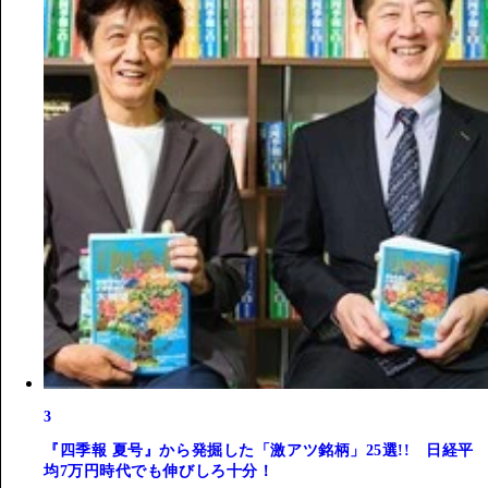
3
『四季報 夏号』から発掘した「激アツ銘柄」25選!! 日経平
均7万円時代でも伸びしろ十分！