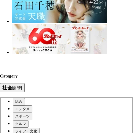
Category
社会
開/閉
総合
エンタメ
スポーツ
クルマ
ライフ・文化