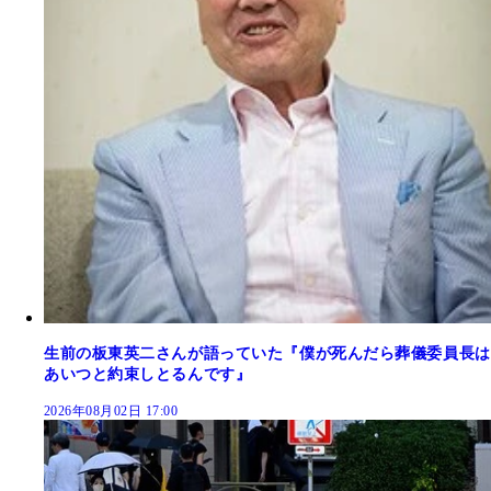
生前の板東英二さんが語っていた『僕が死んだら葬儀委員長は
あいつと約束しとるんです』
2026年08月02日 17:00