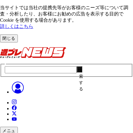
当サイトでは当社の提携先等がお客様のニーズ等について調
査・分析したり、お客様にお勧めの広告を表⽰する⽬的で
Cookie を使⽤する場合があります。
詳しくはこちら
閉じる
検
索
す
る
メニュ