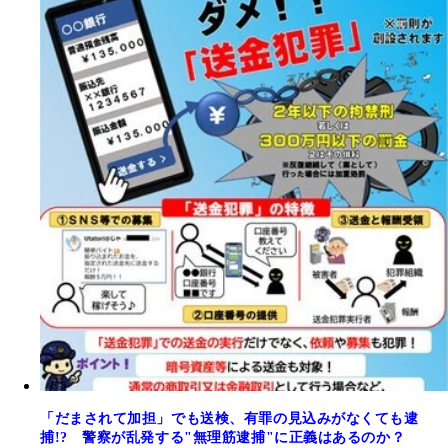
「だまされて加担」でも送検、有罪の見込みがなくても逮
捕!? 警察が乱発する"無理筋逮捕"に正義はあるのか？