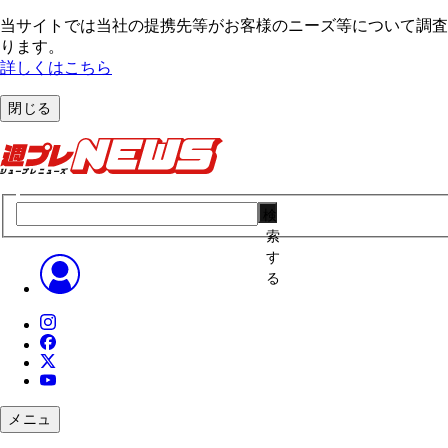
当サイトでは当社の提携先等がお客様のニーズ等について調査・
ります。
詳しくはこちら
閉じる
検
索
す
る
メニュ