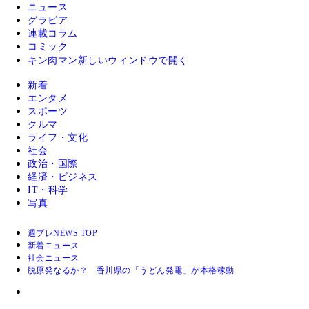
ニュース
グラビア
連載コラム
コミック
キン肉マン
新しいウィンドウで開く
新着
エンタメ
スポーツ
クルマ
ライフ・文化
社会
政治・国際
経済・ビジネス
IT・科学
写真
週プレNEWS TOP
新着ニュース
社会ニュース
脱原発なるか？ 香川県の「うどん発電」が本格稼動