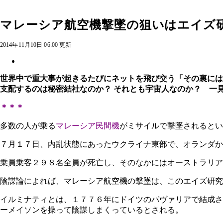
マレーシア航空機撃墜の狙いはエイズ
2014年11月10日 06:00 更新
世界中で重大事が起きるたびにネットを飛び交う「その裏には
支配するのは秘密結社なのか？ それとも宇宙人なのか？ 一
＊＊＊
多数の人が乗る
マレーシア民間機
がミサイルで撃墜されるとい
７月１７日、内乱状態にあったウクライナ東部で、オランダか
乗員乗客２９８名全員が死亡し、そのなかにはオーストラリア
陰謀論によれば、マレーシア航空機の撃墜は、このエイズ研究
イルミナティとは、１７７６年にドイツのパヴァリアで結成さ
ーメイソンを操って陰謀しまくっているとされる。