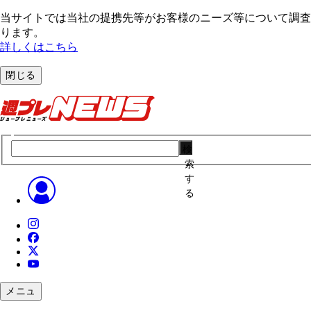
当サイトでは当社の提携先等がお客様のニーズ等について調査・
ります。
詳しくはこちら
閉じる
検
索
す
る
メニュ