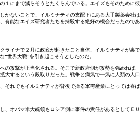
の１にまで減らそうとたくらんでいる。エイズもそのために彼
しかないことで、イルミナティの支配下にある大手製薬会社は
、有能なエイズ研究者たちを抹殺する絶好の機会だったのであ
クライナで２月に政変が起きたこと自体、イルミナティが裏で
な“世界大戦”を引き起こそうとしたのだ。
への攻撃が正当化される。そこで新政府側が攻勢を強めれば、
拡大するという段取りだった。戦争と病気で一気に人類の人口
、それでもイルミナティが背後で操る軍需産業にとっては喜ば
し、オバマ米大統領もロシア側に事件の責任があるとしてＥＵ