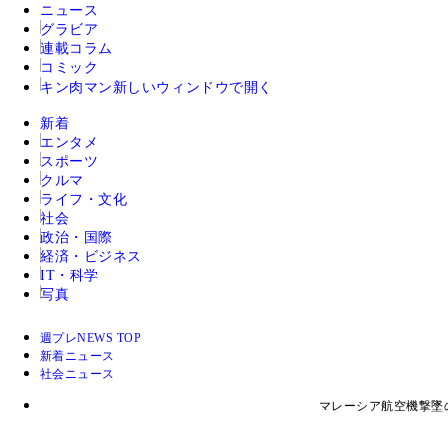
ニュース
グラビア
連載コラム
コミック
キン肉マン
新しいウィンドウで開く
新着
エンタメ
スポーツ
クルマ
ライフ・文化
社会
政治・国際
経済・ビジネス
IT・科学
写真
週プレNEWS TOP
新着ニュース
社会ニュース
マレーシア航空機撃墜