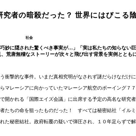
研究者の暗殺だった？ 世界にはびこる
社会
巧妙に隠された驚くべき事実が…」「実は私たちの知らない巨
見、荒唐無稽なストーリーが次々と飛び出す背景を実例ととも
う衝撃的な事件。いまだ真相究明がなされず謎だらけなだけに
らマレーシアに向かっていたマレーシア航空のボーイング７７
で開かれる「国際エイズ会議」に出席する予定の高名な研究者
者たちの命を狙ったものだった！ すべては秘密結社「イルミ
れた秘密結社。政府転覆の疑いで弾圧され、１０年足らずで解