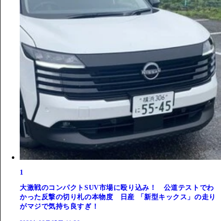
1
大激戦のコンパクトSUV市場に殴り込み！ 公道テストでわ
かった反撃の切り札の本物度 日産 「新型キックス」の走り
がマジで気持ち良すぎ！