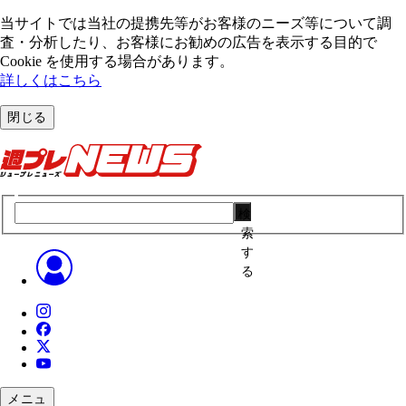
当サイトでは当社の提携先等がお客様のニーズ等について調
査・分析したり、お客様にお勧めの広告を表⽰する⽬的で
Cookie を使⽤する場合があります。
詳しくはこちら
閉じる
検
索
す
る
メニュ