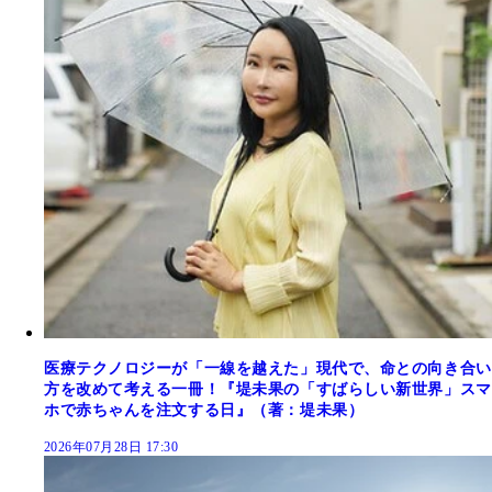
医療テクノロジーが「一線を越えた」現代で、命との向き合い
方を改めて考える一冊！『堤未果の「すばらしい新世界」スマ
ホで赤ちゃんを注文する日』（著：堤未果）
2026年07月28日 17:30