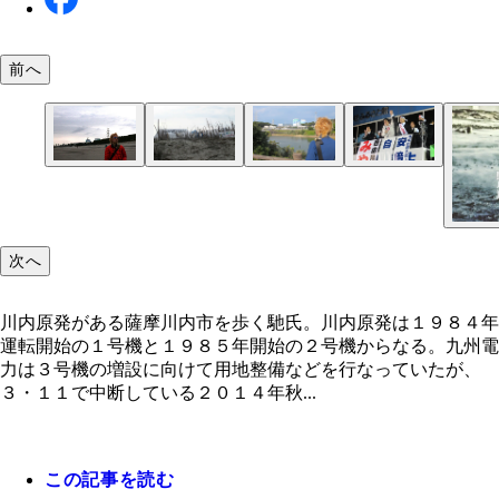
前へ
砂浜に立つテント。活動家たちは再稼働反対を訴え
選挙期間中は、安倍晋三首相も演説に来て、３００
川内原発がある薩摩川内市を歩く馳氏。川内原発は
く首都圏からやって来て、ここで生活する。電力会
近い人々が集まった。首相は、「川内の皆さんには
８４年運転開始の１号機と１９８５年開始の２号機
頼らない生活のために、必要な電力は太陽光で賄（
州そして日本に電力を供給してくださり本当に感謝
なる。九州電力は３号機の増設に向けて用地整備な
次へ
な）おうとしていた
いる。安全第一の上で皆さんの理解を得ながら、し
行なっていたが、３・１１で中断している
りとしたエネルギー政策を進めていく」と、２０分
演説の中で約４５秒間だけ、エネルギー政策につい
川内原発がある薩摩川内市を歩く馳氏。川内原発は１９８４年
った。見事に、原発という言葉は一切口にしなかっ
運転開始の１号機と１９８５年開始の２号機からなる。九州電
力は３号機の増設に向けて用地整備などを行なっていたが、
３・１１で中断している２０１４年秋...
この記事を読む