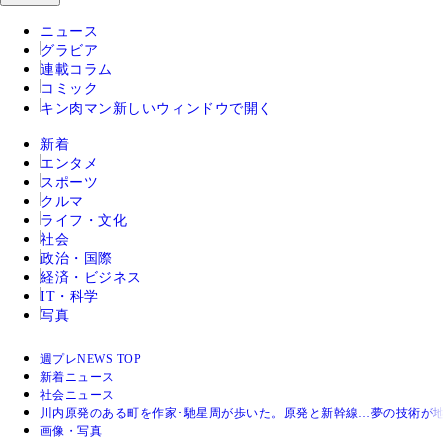
ニュース
グラビア
連載コラム
コミック
キン肉マン
新しいウィンドウで開く
新着
エンタメ
スポーツ
クルマ
ライフ・文化
社会
政治・国際
経済・ビジネス
IT・科学
写真
週プレNEWS TOP
新着ニュース
社会ニュース
川内原発のある町を作家･馳星周が歩いた。原発と新幹線…夢の技術が地
画像・写真