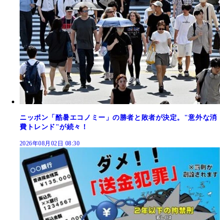
ニッポン「酷暑エコノミー」の勝者と敗者が決定。"意外な消
費トレンド"が続々！
2026年08月02日 08:30