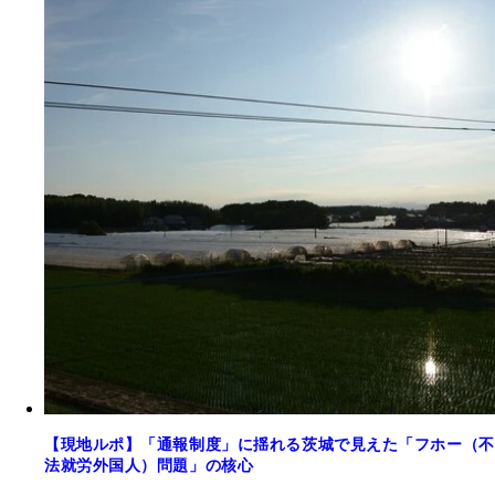
【現地ルポ】「通報制度」に揺れる茨城で見えた「フホー（不
法就労外国人）問題」の核心