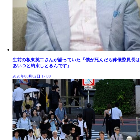
生前の板東英二さんが語っていた『僕が死んだら葬儀委員長は
あいつと約束しとるんです』
2026年08月02日 17:00