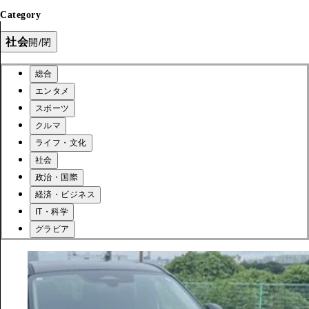
Category
社会
開/閉
総合
エンタメ
スポーツ
クルマ
ライフ・文化
社会
政治・国際
経済・ビジネス
IT・科学
グラビア