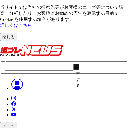
当サイトでは当社の提携先等がお客様のニーズ等について調
査・分析したり、お客様にお勧めの広告を表⽰する⽬的で
Cookie を使⽤する場合があります。
詳しくはこちら
閉じる
検
索
す
る
メニュ