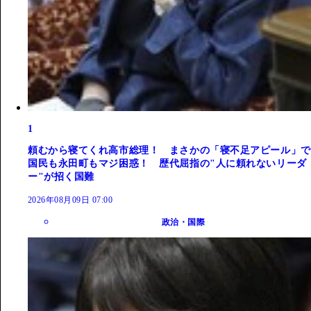
1
頼むから寝てくれ高市総理！ まさかの「寝不足アピール」で
国民も永田町もマジ困惑！ 歴代屈指の"人に頼れないリーダ
ー"が招く国難
2026年08月09日 07:00
政治・国際