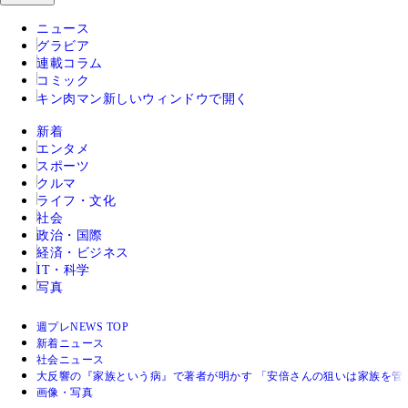
ニュース
グラビア
連載コラム
コミック
キン肉マン
新しいウィンドウで開く
新着
エンタメ
スポーツ
クルマ
ライフ・文化
社会
政治・国際
経済・ビジネス
IT・科学
写真
週プレNEWS TOP
新着ニュース
社会ニュース
大反響の『家族という病』で著者が明かす 「安倍さんの狙いは家族を管
画像・写真