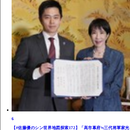
6
【#佐藤優のシン世界地図探索172】「高市幕府≒三代将軍家光