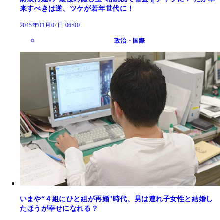
来すべきは逆、ツケが若年世代に！
2015年01月07日 06:00
政治・国際
いまや“４組にひと組が再婚”時代、男は連れ子女性と結婚し
たほうが幸せになれる？