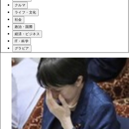
クルマ
ライフ・文化
社会
政治・国際
経済・ビジネス
IT・科学
グラビア