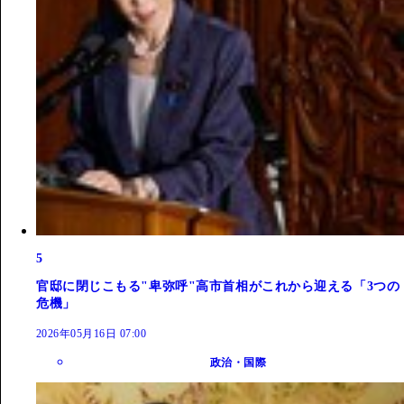
5
官邸に閉じこもる"卑弥呼"高市首相がこれから迎える「3つの
危機」
2026年05月16日 07:00
政治・国際