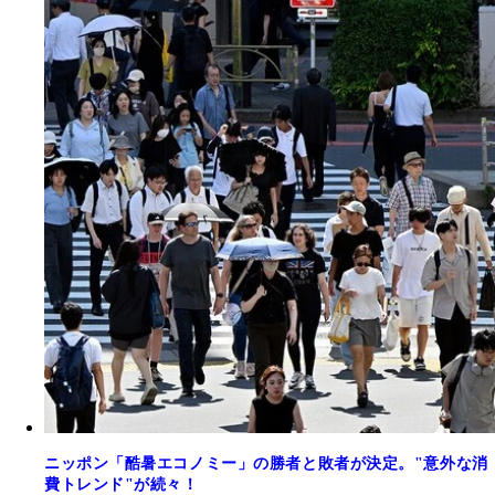
ニッポン「酷暑エコノミー」の勝者と敗者が決定。"意外な消
費トレンド"が続々！