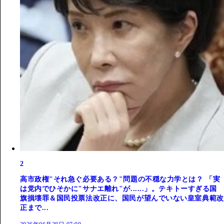
2
高市政権"それ急ぐ必要ある？"問題の不穏な力学とは？ 「実
は党内でひそかに"サナエ離れ"が......」。テキトーすぎる国
旗損壊罪＆国民投票法改正に、国民が望んでいない皇室典範改
正まで...