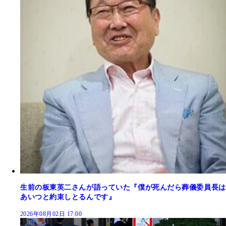
生前の板東英二さんが語っていた『僕が死んだら葬儀委員長は
あいつと約束しとるんです』
2026年08月02日 17:00