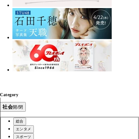
Category
社会
開/閉
総合
エンタメ
スポーツ