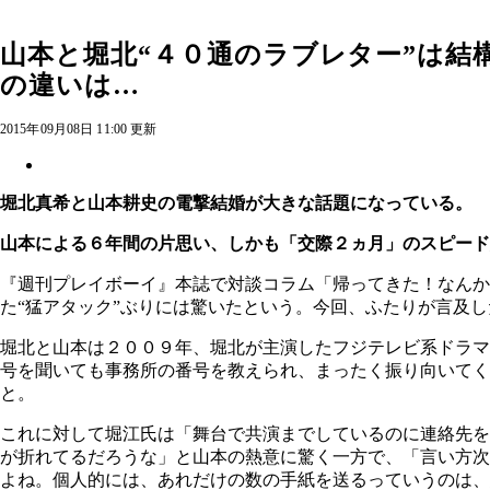
山本と堀北“４０通のラブレター”は結
の違いは…
2015年09月08日 11:00 更新
堀北真希と山本耕史の電撃結婚が大きな話題になっている。
山本による６年間の片思い、しかも「交際２ヵ月」のスピード
『週刊プレイボーイ』本誌で対談コラム「帰ってきた！なんか
た“猛アタック”ぶりには驚いたという。今回、ふたりが言及
堀北と山本は２００９年、堀北が主演したフジテレビ系ドラマ
号を聞いても事務所の番号を教えられ、まったく振り向いて
と。
これに対して堀江氏は「舞台で共演までしているのに連絡先を
が折れてるだろうな」と山本の熱意に驚く一方で、「言い方次
よね。個人的には、あれだけの数の手紙を送るっていうのは、