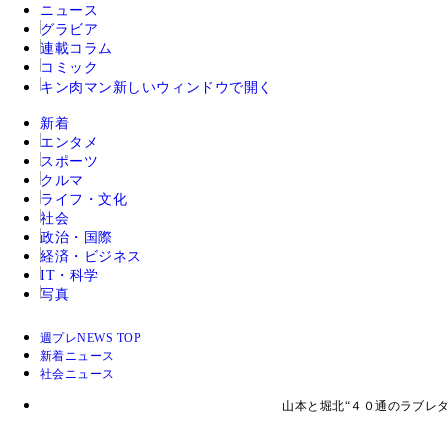
ニュース
グラビア
連載コラム
コミック
キン肉マン
新しいウィンドウで開く
新着
エンタメ
スポーツ
クルマ
ライフ・文化
社会
政治・国際
経済・ビジネス
IT・科学
写真
週プレNEWS TOP
新着ニュース
社会ニュース
山本と堀北“４０通のラブレ