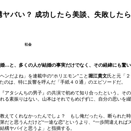
構ヤバい？ 成功したら美談、失敗した
社会
婚…と、多くの人が結婚の事実だけでなく、その経緯にも驚い
ヘンだよね」を連載中の“ホリエモン”こと
堀江貴文
氏と元「２
したのは、特に反響を呼んだ「手紙４０通」のエピソードだ。
『アタシんちの男子』の共演で初めて知り合ったという。その
くれる素振りはない。山本はそれでもめげずに、自分の思いを
教えてくれなかったんでしょ？ もし俺だったら、断られた時
第だと思うんだけど“一途な恋”というより、“一歩間違えれば
結構ヤバイと思うよ」と指摘する。