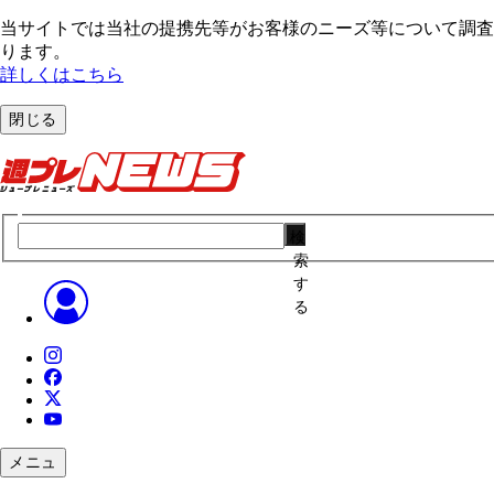
当サイトでは当社の提携先等がお客様のニーズ等について調査・
ります。
詳しくはこちら
閉じる
検
索
す
る
メニュ