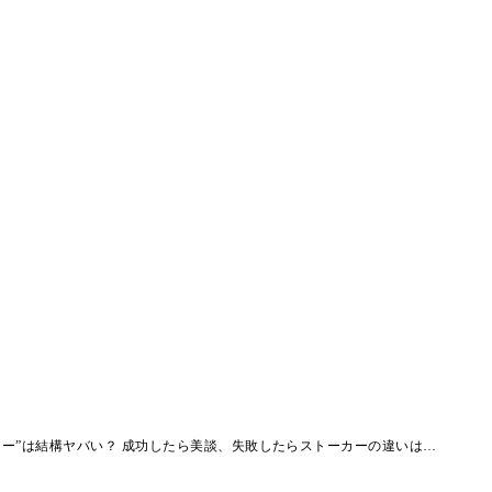
ター”は結構ヤバい？ 成功したら美談、失敗したらストーカーの違いは…