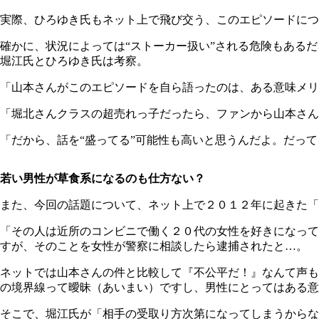
実際、ひろゆき氏もネット上で飛び交う、このエピソードにつ
確かに、状況によっては“ストーカー扱い”される危険もある
堀江氏とひろゆき氏は考察。
「山本さんがこのエピソードを自ら語ったのは、ある意味メリ
「堀北さんクラスの超売れっ子だったら、ファンから山本さん
「だから、話を“盛ってる”可能性も高いと思うんだよ。だっ
若い男性が草食系になるのも仕方ない？
また、今回の話題について、ネット上で２０１２年に起きた「
「その人は近所のコンビニで働く２０代の女性を好きになって
すが、そのことを女性が警察に相談したら逮捕されたと…。
ネットでは山本さんの件と比較して『不公平だ！』なんて声も
の境界線って曖昧（あいまい）ですし、男性にとってはある意
そこで、堀江氏が「相手の受取り方次第になってしまうからな