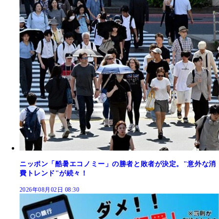
ニッポン「酷暑エコノミー」の勝者と敗者が決定。"意外な消
費トレンド"が続々！
2026年08月02日 08:30