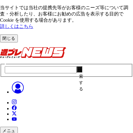
当サイトでは当社の提携先等がお客様のニーズ等について調
査・分析したり、お客様にお勧めの広告を表⽰する⽬的で
Cookie を使⽤する場合があります。
詳しくはこちら
閉じる
検
索
す
る
メニュ