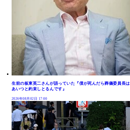
生前の板東英二さんが語っていた『僕が死んだら葬儀委員長は
あいつと約束しとるんです』
2026年08月02日 17:00