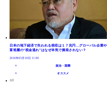
日本の地下経済で失われる税収は１７兆円…グローバル企業や
富裕層の“税金逃れ”はなぜ本気で摘発されない？
2016年05月10日 11:00
政治・国際
オススメ