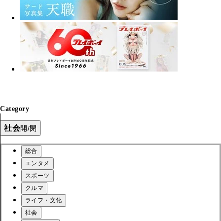
Category
社会
開/閉
総合
エンタメ
スポーツ
クルマ
ライフ・文化
社会