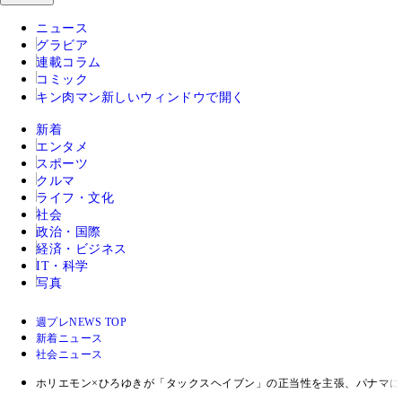
ニュース
グラビア
連載コラム
コミック
キン肉マン
新しいウィンドウで開く
新着
エンタメ
スポーツ
クルマ
ライフ・文化
社会
政治・国際
経済・ビジネス
IT・科学
写真
週プレNEWS TOP
新着ニュース
社会ニュース
ホリエモン×ひろゆきが「タックスヘイブン」の正当性を主張、パナマ