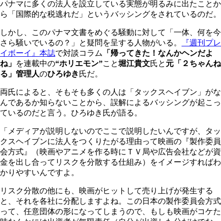
パナマに多くの法人を設立している実態が明るみに出たことか
ら「国際的な税逃れだ」というバッシングをされているのだ。
しかし、このパナマ文書をめぐる騒動に対して「一体、何を今
さら騒いでいるの？」と疑問を呈する人物がいる。
『週刊プレ
イボーイ』本誌
で対談コラム
「帰ってきた！なんかヘンだよ
ね」
を連載中の
“ホリエモン”
こと
堀江貴文
氏と
元「２ちゃんね
る」管理人
の
ひろゆき
氏だ。
両氏によると、そもそも多くの人は「タックスヘイブン」がな
んであるか知らないことから、誤解によるバッシングが起こっ
ているのだと言う。ひろゆき氏が語る。
「メディアが説明しないのでここで説明したいんですが、タッ
クスヘイブンに法人をつくりたがる理由って映画の『製作委員
会方式』（映画やアニメを作る時にＴＶ局や広告会社などが資
金を出し合ってリスクを分散する仕組み）をイメージすればわ
かりやすいんですよ。
リスク分散の他にも、映画がヒットして売り上げが発生する
と、それを各社に分配しますよね。この日本の製作委員会方式
って、任意団体の形になってしまうので、もしも映画がコケた