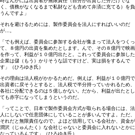
時なんかには出資者が無限責任（自分が出資した分だけでな
く、債務がなくなるまで私財なども含めて弁済に充てる）を負
うんですよ」
それを避けるためには、製作委員会を法人にすればいいのだ
が…。
「でも例えば、委員会に参加する会社が集まって法人をつくっ
て、８億円の出資を集めたとします。んで、その８億円で映画
を作って、利益が１０億円出たと。これって委員会に参加した
企業は儲（もう）かりそうな話ですけど、実は損をするんで
す」（ひろゆき氏）
その理由は法人税がかかるためだ。例えば、利益が１０億円で
出資者に戻そうとすると、法人税で半分持っていかれるため、
各社に分配できるのは５億しかない。だから、利益が出たとし
ても赤字になってしまうというのだ。
「ってことで、日本で製作委員会方式が取られる場合には、法
人にしないで任意団体にしていることが多いんですよ。ただ、
それだと無限責任なので、よほど信用している会社か、資金が
潤沢（じゅんたく）な会社じゃないと委員会に入れないとかに
なっているんです」（ひろゆき氏）