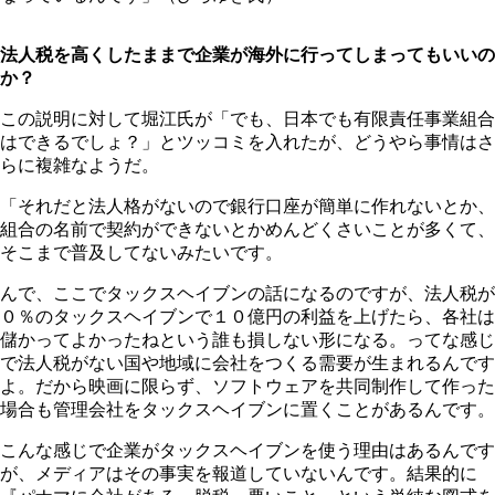
法人税を高くしたままで企業が海外に行ってしまってもいいの
か？
この説明に対して堀江氏が「でも、日本でも有限責任事業組合
はできるでしょ？」とツッコミを入れたが、どうやら事情はさ
らに複雑なようだ。
「それだと法人格がないので銀行口座が簡単に作れないとか、
組合の名前で契約ができないとかめんどくさいことが多くて、
そこまで普及してないみたいです。
んで、ここでタックスヘイブンの話になるのですが、法人税が
０％のタックスヘイブンで１０億円の利益を上げたら、各社は
儲かってよかったねという誰も損しない形になる。ってな感じ
で法人税がない国や地域に会社をつくる需要が生まれるんです
よ。だから映画に限らず、ソフトウェアを共同制作して作った
場合も管理会社をタックスヘイブンに置くことがあるんです。
こんな感じで企業がタックスヘイブンを使う理由はあるんです
が、メディアはその事実を報道していないんです。結果的に