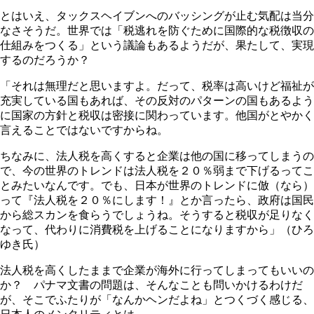
とはいえ、タックスヘイブンへのバッシングが止む気配は当分
なさそうだ。世界では「税逃れを防ぐために国際的な税徴収の
仕組みをつくる」という議論もあるようだが、果たして、実現
するのだろうか？
「それは無理だと思いますよ。だって、税率は高いけど福祉が
充実している国もあれば、その反対のパターンの国もあるよう
に国家の方針と税収は密接に関わっています。他国がとやかく
言えることではないですからね。
ちなみに、法人税を高くすると企業は他の国に移ってしまうの
で、今の世界のトレンドは法人税を２０％弱まで下げるってこ
とみたいなんです。でも、日本が世界のトレンドに倣（なら）
って『法人税を２０％にします！』とか言ったら、政府は国民
から総スカンを食らうでしょうね。そうすると税収が足りなく
なって、代わりに消費税を上げることになりますから」（ひろ
ゆき氏）
法人税を高くしたままで企業が海外に行ってしまってもいいの
か？ パナマ文書の問題は、そんなことも問いかけるわけだ
が、そこでふたりが「なんかヘンだよね」とつくづく感じる、