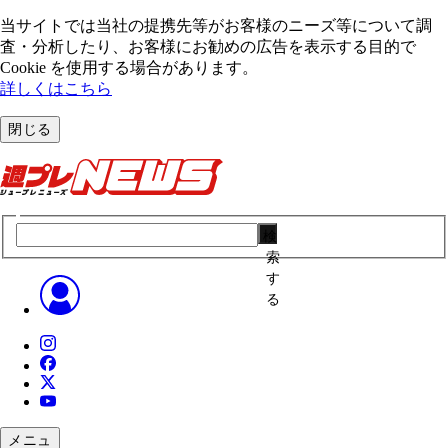
当サイトでは当社の提携先等がお客様のニーズ等について調
査・分析したり、お客様にお勧めの広告を表⽰する⽬的で
Cookie を使⽤する場合があります。
詳しくはこちら
閉じる
検
索
す
る
メニュ