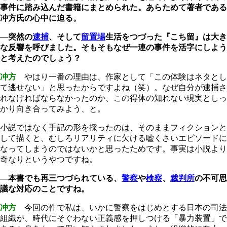
事件に踏み込んだ書籍にまとめられた。あらためて著者である
冲方氏の心中に迫る。
―突然の
逮捕
、そして
留置場
生活をつづった『こち留』は大き
な反響を呼びました。そもそもなぜ一連の事件を活字にしよう
と考えたのでしょう？
冲方
やはり一番の理由は、作家として「この体験はネタとし
て逃せない」と思ったからですよね（笑）。なぜ自分が逮捕さ
れなければならなかったのか、この得体の知れない現実としっ
かり向き合ってみよう、と。
小説ではなく手記の形を採ったのは、そのままフィクションと
して描くと、むしろリアリティに欠ける嘘くさいエピソードに
なってしまうのではないかと思ったためです。事実は小説より
奇なりというやつですね。
―本書でも再三つづられている、
警察
や
検察
、
裁判所
の不可思
議な対応のことですね。
冲方
今回の件で私は、いかに警察をはじめとする日本の司法
組織が、時代にそぐわない正義感を押しつける「暴力装置」で