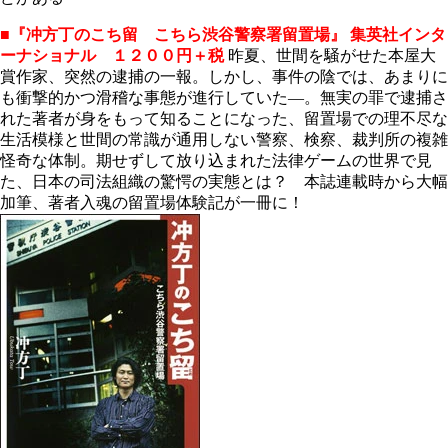
■『冲方丁のこち留 こちら渋谷警察署留置場』
集英社インタ
ーナショナル １２００円＋税
昨夏、世間を騒がせた本屋大
賞作家、突然の逮捕の一報。しかし、事件の陰では、あまりに
も衝撃的かつ滑稽な事態が進行していた―。無実の罪で逮捕さ
れた著者が身をもって知ることになった、留置場での理不尽な
生活模様と世間の常識が通用しない警察、検察、裁判所の複雑
怪奇な体制。期せずして放り込まれた法律ゲームの世界で見
た、日本の司法組織の驚愕の実態とは？ 本誌連載時から大幅
加筆、著者入魂の留置場体験記が一冊に！