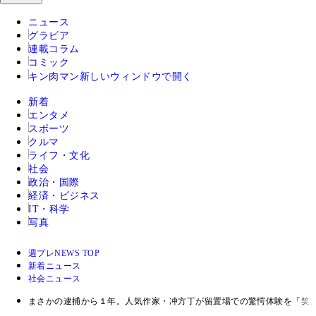
ニュース
グラビア
連載コラム
コミック
キン肉マン
新しいウィンドウで開く
新着
エンタメ
スポーツ
クルマ
ライフ・文化
社会
政治・国際
経済・ビジネス
IT・科学
写真
週プレNEWS TOP
新着ニュース
社会ニュース
まさかの逮捕から１年。人気作家・冲方丁が留置場での驚愕体験を「笑