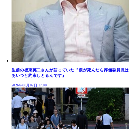
生前の板東英二さんが語っていた『僕が死んだら葬儀委員長は
あいつと約束しとるんです』
2026年08月02日 17:00