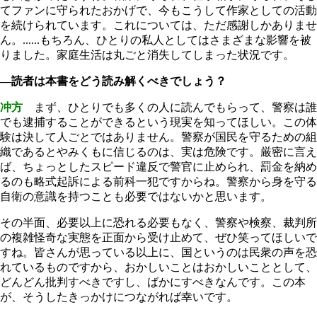
てファンに守られたおかげで、今もこうして作家としての活動
を続けられています。これについては、ただ感謝しかありませ
ん。......もちろん、ひとりの私人としてはさまざまな影響を被
りました。家庭生活は丸ごと消失してしまった状況です。
―読者は本書をどう読み解くべきでしょう？
冲方
まず、ひとりでも多くの人に読んでもらって、警察は誰
でも逮捕することができるという現実を知ってほしい。この体
験は決して人ごとではありません。警察が国民を守るための組
織であるとやみくもに信じるのは、実は危険です。厳密に言え
ば、ちょっとしたスピード違反で警官に止められ、罰金を納め
るのも略式起訴による前科一犯ですからね。警察から身を守る
自衛の意識を持つことも必要ではないかと思います。
その半面、必要以上に恐れる必要もなく、警察や検察、裁判所
の複雑怪奇な実態を正面から受け止めて、ぜひ笑ってほしいで
すね。皆さんが思っている以上に、国というのは民衆の声を恐
れているものですから、おかしいことはおかしいこととして、
どんどん批判すべきですし、ばかにすべきなんです。この本
が、そうしたきっかけにつながれば幸いです。