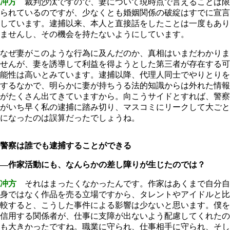
冲方
裁判沙汰ですので、妻について現時点で言えることは限
られているのですが、少なくとも婚姻関係の破綻はすでに宣言
しています。逮捕以来、本人と直接話をしたことは一度もあり
ませんし、その機会を持たないようにしています。
なぜ妻がこのような行為に及んだのか、真相はいまだわかりま
せんが、妻を誘導して利益を得ようとした第三者が存在する可
能性は高いとみています。逮捕以降、代理人同士でやりとりを
するなかで、明らかに妻が持ちうる法的知識からは外れた情報
がたくさん出てきていますから。向こうサイドとすれば、警察
がいち早く私の逮捕に踏み切り、マスコミにリークして大ごと
になったのは誤算だったでしょうね。
警察は誰でも逮捕することができる
―作家活動にも、なんらかの差し障りが生じたのでは？
冲方
それはまったくなかったんです。作家はあくまで自分自
身ではなく作品を売る立場ですから、タレントやアイドルと比
較すると、こうした事件による影響は少ないと思います。僕を
信用する関係者が、仕事に支障が出ないよう配慮してくれたの
も大きかったですね。職業に守られ、仕事相手に守られ、そし