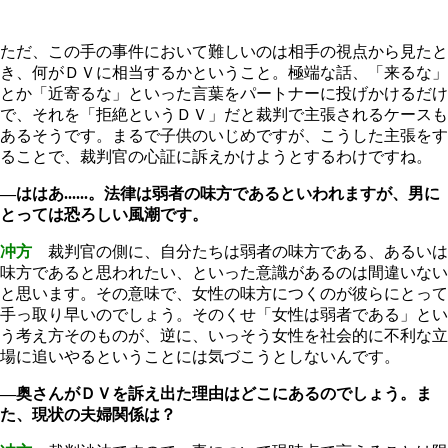
ただ、この手の事件において難しいのは相手の視点から見たと
き、何がＤＶに相当するかということ。極端な話、「来るな」
とか「近寄るな」といった言葉をパートナーに投げかけるだけ
で、それを「拒絶というＤＶ」だと裁判で主張されるケースも
あるそうです。まるで子供のいじめですが、こうした主張をす
ることで、裁判官の心証に訴えかけようとするわけですね。
―ははあ......。法律は弱者の味方であるといわれますが、男に
とっては恐ろしい風潮です。
冲方
裁判官の側に、自分たちは弱者の味方である、あるいは
味方であると思われたい、といった意識があるのは間違いない
と思います。その意味で、女性の味方につくのが彼らにとって
手っ取り早いのでしょう。そのくせ「女性は弱者である」とい
う考え方そのものが、逆に、いっそう女性を社会的に不利な立
場に追いやるということには気づこうとしないんです。
―奥さんがＤＶを訴え出た理由はどこにあるのでしょう。ま
た、現状の夫婦関係は？