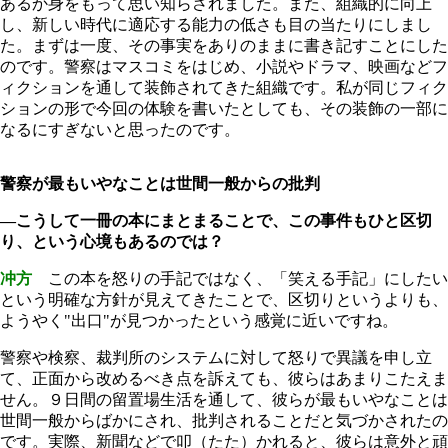
あるか身をもって思い知らされました。また、組織的に向上
し、新しい時代に適応する能力の低さも目の当たりにしまし
た。まずは一度、その事実をありのままに書き記すことにした
のです。警察はマスコミをはじめ、小説やドラマ、映画などフ
ィクションを通して装飾されてきた組織です。私が同じフィク
ションの形で今回の体験を書いたとしても、その装飾の一部に
なるにすぎないと思ったのです。
警察が最もいやなことは世間一般からの批判
―こうして一冊の本にまとまることで、この事件もひと区切
り、という心境もあるのでは？
冲方
この本を怒りの手記ではなく、「笑える手記」にしたい
という明確な方針が見えてきたことで、区切りというよりも、
ようやく"出口"が見つかったという感覚に近いですね。
警察や検察、裁判所のシステムに対して怒りで異議を申し立
て、正面から改めるべき点を訴えても、彼らはあまりこたえま
せん。９日間の留置場生活を通して、彼らが最もいやなことは
世間一般からばかにされ、批判されることだと気づかされたの
です。実際、新聞などで叩（たた）かれると、彼らは意外と頑