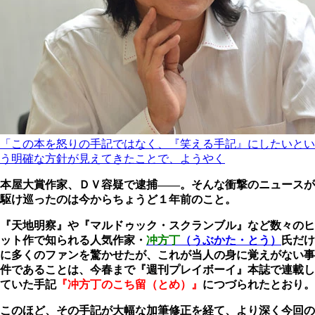
「この本を怒りの手記ではなく、『笑える手記』にしたいとい
う明確な方針が見えてきたことで、ようやく
本屋大賞作家、ＤＶ容疑で逮捕――。そんな衝撃のニュースが
駆け巡ったのは今からちょうど１年前のこと。
『天地明察』や『マルドゥック・スクランブル』など数々のヒ
ット作で知られる人気作家・
冲方丁
（うぶかた・とう）
氏だけ
に多くのファンを驚かせたが、これが当人の身に覚えがない事
件であることは、今春まで『週刊プレイボーイ』本誌で連載し
ていた手記
『冲方丁のこち留（とめ）』
につづられたとおり。
このほど、その手記が大幅な加筆修正を経て、より深く今回の