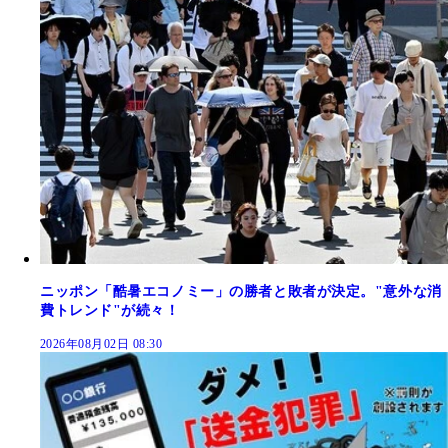
ニッポン「酷暑エコノミー」の勝者と敗者が決定。"意外な消
費トレンド"が続々！
2026年08月02日 08:30