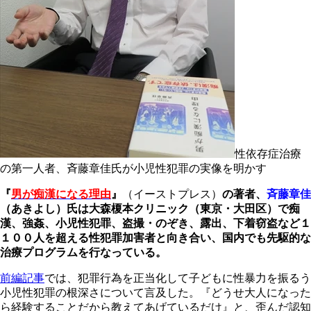
性依存症治療
の第一人者、斉藤章佳氏が小児性犯罪の実像を明かす
『
男が痴漢になる理由
』
（イーストプレス）
の著者、
斉藤章佳
（あきよし）氏は大森榎本クリニック（東京・大田区）で痴
漢、強姦、小児性犯罪、盗撮・のぞき、露出、下着窃盗など１
１００人を超える性犯罪加害者と向き合い、国内でも先駆的な
治療プログラムを行なっている。
前編記事
では、犯罪行為を正当化して子どもに性暴力を振るう
小児性犯罪の根深さについて言及した。『どうせ大人になった
ら経験することだから教えてあげているだけ』と、歪んだ認知