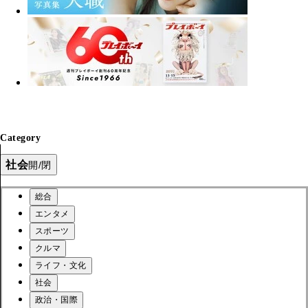
Category
社会
開/閉
総合
エンタメ
スポーツ
クルマ
ライフ・文化
社会
政治・国際