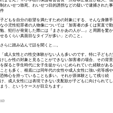
制わいせつ致死、わいせつ目的誘拐などの疑いで逮捕された事
件
子どもを自分の欲望を満たすための対象にする、そんな身勝手
な小児性犯罪者の人物像については「加害者の多くは実直で勤
勉、犯行が発覚した際には『まさかあの人が…』と周囲を驚か
せるくらい真面目なタイプが多い」とのこと。
さらに踏み込んで話を聞くと…。
「成人女性との性交体験がない人も多いのです。特に子どもだ
けしか性の対象と見ることができない加害者の場合、その背景
を探ると学生時代に女子生徒からいじめられていた経験がある
ことも多く、根底には同年代の女性や成人女性に強い劣等感や
恐怖心を持っていることも多い。それが原体験として残り続
け、成人女性には表現できない支配欲が子どもに向けられてし
まう、というケースが目立ちます」