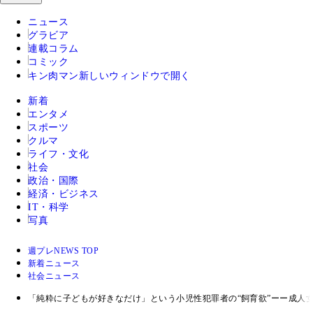
ニュース
グラビア
連載コラム
コミック
キン肉マン
新しいウィンドウで開く
新着
エンタメ
スポーツ
クルマ
ライフ・文化
社会
政治・国際
経済・ビジネス
IT・科学
写真
週プレNEWS TOP
新着ニュース
社会ニュース
「純粋に子どもが好きなだけ」という小児性犯罪者の“飼育欲”ーー成人