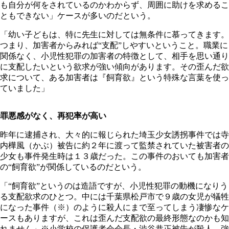
も自分が何をされているのかわからず、周囲に助けを求めるこ
ともできない」ケースが多いのだという。
「幼い子どもは、特に先生に対しては無条件に慕ってきます。
つまり、加害者からみれば“支配”しやすいということ。職業に
関係なく、小児性犯罪の加害者の特徴として、相手を思い通り
に支配したいという欲求が強い傾向があります。その歪んだ欲
求について、ある加害者は『飼育欲』という特殊な言葉を使っ
ていました」
罪悪感がなく、再犯率が高い
昨年に逮捕され、大々的に報じられた埼玉少女誘拐事件では寺
内樺風（かぶ）被告に約２年に渡って監禁されていた被害者の
少女も事件発生時は１３歳だった。この事件のおいても加害者
の“飼育欲”が関係しているのだという。
「“飼育欲”というのは造語ですが、小児性犯罪の動機になりう
る支配欲求のひとつ。中には千葉県松戸市で９歳の女児が犠牲
になった事件（※）のように殺人にまで至ってしまう凄惨なケ
ースもありますが、これは歪んだ支配欲の最終形態なのかも知
れません」※小学校の保護者会会長・渋谷恭正被告が殺人、強