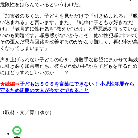
危険性をはらんでいるというわけだ。
「加害者の多くは、子どもを見ただけで『引き込まれる』『吸
い込まれる』と言います。また、『純粋に子どもが好きなだ
け』『教育的に性行為を“教えた”だけ』と罪悪感を持っていな
いのも問題です。罪悪感がないからこそ、他の性犯罪に比べて
その歪んだ思考回路を改善するのがかなり難しく、再犯率が高
くなってしまいます」
声を上げられない子どもの心を、身勝手な欲望にまかせて無残
に引き裂く加害者たち。彼らの“魔の手”から子どもを守るため
にはどうすればいいのか――？
★続編⇒
子どもはＳＯＳを言葉にできない！ 小児性犯罪から
守るため周囲の大人が今すぐできること
（取材・文／青山ゆか）