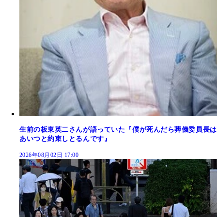
生前の板東英二さんが語っていた『僕が死んだら葬儀委員長は
あいつと約束しとるんです』
2026年08月02日 17:00