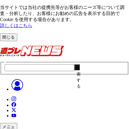
当サイトでは当社の提携先等がお客様のニーズ等について調
査・分析したり、お客様にお勧めの広告を表⽰する⽬的で
Cookie を使⽤する場合があります。
詳しくはこちら
閉じる
検
索
す
る
メニュ