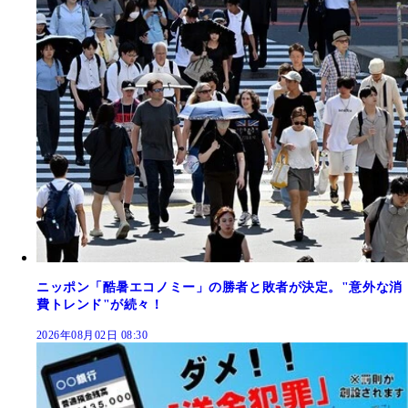
ニッポン「酷暑エコノミー」の勝者と敗者が決定。"意外な消
費トレンド"が続々！
2026年08月02日 08:30