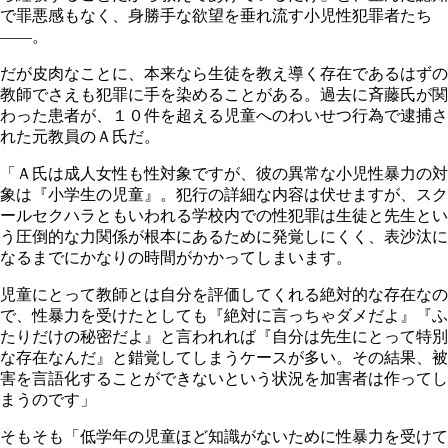
で罪悪感もなく、身勝手な欲望を垂れ流す小児性犯罪者たち
――。
だが皮肉なことに、本来なら生徒を教え導く存在であるはずの
教師でさえも犯罪に手を染めることがある。過去に斉藤氏が関
わった患者が、１０件を超える児童へのわいせつ行為で逮捕さ
れた元教員のＡ氏だ。
「Ａ氏は成人女性も性対象ですが、彼の異常な小児性暴力の対
象は『小学生の児童』。犯行の詳細な内容は伏せますが、スク
ールセクハラともいわれる学校内での性犯罪は生徒と先生とい
う圧倒的な力関係が根本にあるために発覚しにくく、表沙汰に
なるまでにかなりの時間がかかってしまいます。
児童にとって教師とは自分を評価してくれる絶対的な存在なの
で、性暴力を受けたとしても『絶対に言っちゃダメだよ』『ふ
たりだけの秘密だよ』と言われれば『自分は先生にとって特別
な存在なんだ』と錯覚してしまうケースが多い。その結果、被
害を言語化することができないという状況を加害者は作ってし
まうのです」
そもそも「低学年の児童ほど知識がないために性暴力を受けて