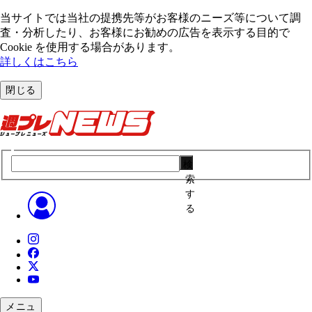
当サイトでは当社の提携先等がお客様のニーズ等について調
査・分析したり、お客様にお勧めの広告を表⽰する⽬的で
Cookie を使⽤する場合があります。
詳しくはこちら
閉じる
検
索
す
る
メニュ