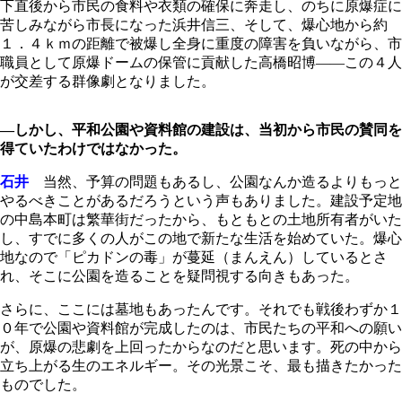
下直後から市民の食料や衣類の確保に奔走し、のちに原爆症に
苦しみながら市長になった浜井信三、そして、爆心地から約
１．４ｋｍの距離で被爆し全身に重度の障害を負いながら、市
職員として原爆ドームの保管に貢献した高橋昭博―
―
この４人
が交差する群像劇となりました。
―しかし、平和公園や資料館の建設は、当初から市民の賛同を
得ていたわけではなかった。
石井
当然、予算の問題もあるし、公園なんか造るよりもっと
やるべきことがあるだろうという声もありました。建設予定地
の中島本町は繁華街だったから、もともとの土地所有者がいた
し、すでに多くの人がこの地で新たな生活を始めていた。爆心
地なので「ピカドンの毒」が蔓延（まんえん）しているとさ
れ、そこに公園を造ることを疑問視する向きもあった。
さらに、ここには墓地もあったんです。それでも戦後わずか１
０年で公園や資料館が完成したのは、市民たちの平和への願い
が、原爆の悲劇を上回ったからなのだと思います。死の中から
立ち上がる生のエネルギー。その光景こそ、最も描きたかった
ものでした。