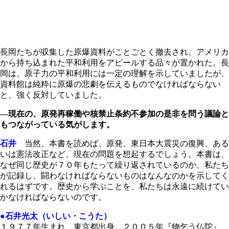
長岡たちが収集した原爆資料がことごとく撤去され、アメリカ
から持ち込まれた平和利用をアピールする品々が置かれた。長
岡は、原子力の平和利用には一定の理解を示していましたが、
資料館は純粋に原爆の悲劇を伝えるものでなければならない
と、強く反対していました。
―現在の、原発再稼働や核禁止条約不参加の是非を問う議論と
もつながっている気がします。
石井
当然、本書を読めば、原発、東日本大震災の復興、ある
いは憲法改正など、現在の問題を想起するでしょう。本書は、
なぜ同じ歴史が７０年もたって繰り返されているのか、私たち
が記録し、闘わなければならないものはなんなのかを示してく
れるはずです。歴史から学ぶことを、私たちは永遠に続けてい
かなければならないのです。
●石井光太（いしい・こうた）
１９７７年生まれ、東京都出身。２００５年『物乞う仏陀』