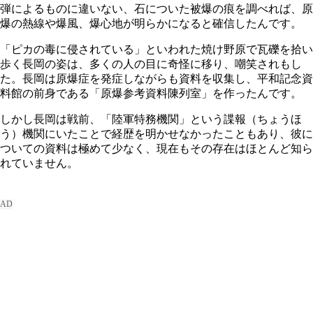
弾によるものに違いない、石についた被爆の痕を調べれば、原
爆の熱線や爆風、爆心地が明らかになると確信したんです。
「ピカの毒に侵されている」といわれた焼け野原で瓦礫を拾い
歩く長岡の姿は、多くの人の目に奇怪に移り、嘲笑されもし
た。長岡は原爆症を発症しながらも資料を収集し、平和記念資
料館の前身である「原爆参考資料陳列室」を作ったんです。
しかし長岡は戦前、「陸軍特務機関」という諜報（ちょうほ
う）機関にいたことで経歴を明かせなかったこともあり、彼に
ついての資料は極めて少なく、現在もその存在はほとんど知ら
れていません。