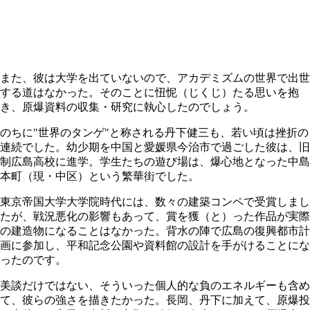
また、彼は大学を出ていないので、アカデミズムの世界で出世
する道はなかった。そのことに忸怩（じくじ）たる思いを抱
き、原爆資料の収集・研究に執心したのでしょう。
のちに"世界のタンゲ
"
と称される丹下健三も、若い頃は挫折の
連続でした。幼少期を中国と愛媛県今治市で過ごした彼は、旧
制広島高校に進学。学生たちの遊び場は、爆心地となった中島
本町（現・中区）という繁華街でした。
東京帝国大学大学院時代には、数々の建築コンペで受賞しまし
たが、戦況悪化の影響もあって、賞を獲（と）った作品が実際
の建造物になることはなかった。背水の陣で広島の復興都市計
画に参加し、平和記念公園や資料館の設計を手がけることにな
ったのです。
美談だけではない、そういった個人的な負のエネルギーも含め
て、彼らの強さを描きたかった。長岡、丹下に加えて、原爆投