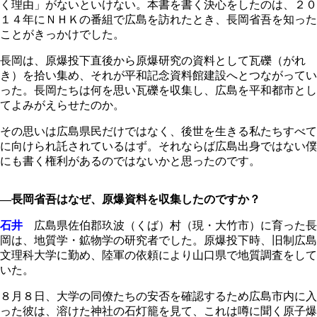
く理由」がないといけない。本書を書く決心をしたのは、２０
１４年にＮＨＫの番組で広島を訪れたとき、長岡省吾を知った
ことがきっかけでした。
長岡は、原爆投下直後から原爆研究の資料として瓦礫（がれ
き）を拾い集め、それが平和記念資料館建設へとつながってい
った。長岡たちは何を思い瓦礫を収集し、広島を平和都市とし
てよみがえらせたのか。
その思いは広島県民だけではなく、後世を生きる私たちすべて
に向けられ託されているはず。それならば広島出身ではない僕
にも書く権利があるのではないかと思ったのです。
―長岡省吾はなぜ、原爆資料を収集したのですか？
石井
広島県佐伯郡玖波（くば）村（現・大竹市）に育った長
岡は、地質学・鉱物学の研究者でした。原爆投下時、旧制広島
文理科大学に勤め、陸軍の依頼により山口県で地質調査をして
いた。
８月８日、大学の同僚たちの安否を確認するため広島市内に入
った彼は、溶けた神社の石灯籠を見て、これは噂に聞く原子爆