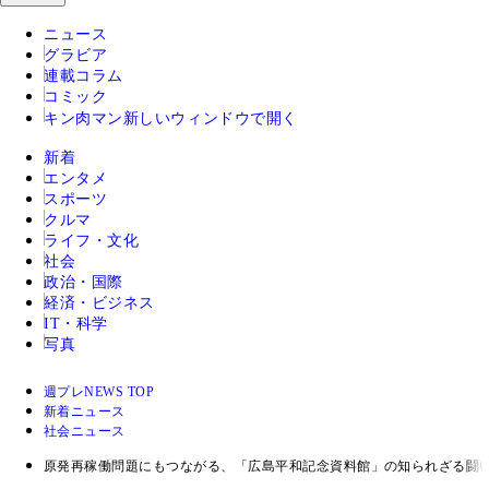
ニュース
グラビア
連載コラム
コミック
キン肉マン
新しいウィンドウで開く
新着
エンタメ
スポーツ
クルマ
ライフ・文化
社会
政治・国際
経済・ビジネス
IT・科学
写真
週プレNEWS TOP
新着ニュース
社会ニュース
原発再稼働問題にもつながる、「広島平和記念資料館」の知られざる闘