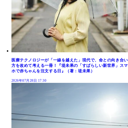
医療テクノロジーが「一線を越えた」現代で、命との向き合い
方を改めて考える一冊！『堤未果の「すばらしい新世界」スマ
ホで赤ちゃんを注文する日』（著：堤未果）
2026年07月28日 17:30