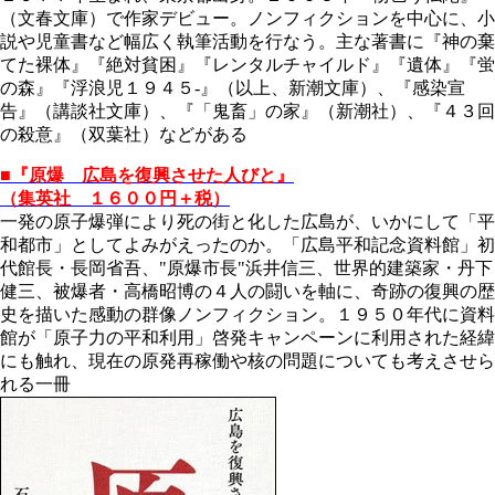
（文春文庫）で作家デビュー。ノンフィクションを中心に、小
説や児童書など幅広く執筆活動を行なう。主な著書に『神の棄
てた裸体』『絶対貧困』『レンタルチャイルド』『遺体』『蛍
の森』『浮浪児１９４５-』（以上、新潮文庫）、『感染宣
告』（講談社文庫）、『「鬼畜」の家』（新潮社）、『４３回
の殺意』（双葉社）などがある
■『原爆 広島を復興させた人びと』
（集英社 １６００円＋税）
一発の原子爆弾により死の街と化した広島が、いかにして「平
和都市」としてよみがえったのか。「広島平和記念資料館」初
代館長・長岡省吾、"原爆市長
"
浜井信三、世界的建築家・丹下
健三、被爆者・高橋昭博の４人の闘いを軸に、奇跡の復興の歴
史を描いた感動の群像ノンフィクション。１９５０年代に資料
館が「原子力の平和利用」啓発キャンペーンに利用された経緯
にも触れ、現在の原発再稼働や核の問題についても考えさせら
れる一冊