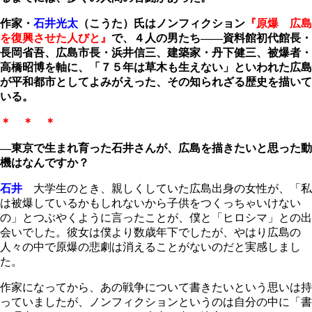
作家・
石井光太
（こうた）氏はノンフィクション
『原爆 広島
を復興させた人びと』
で、４人の男たち―
―
資料館初代館長・
長岡省吾、広島市長・浜井信三、建築家・丹下健三、被爆者・
高橋昭博を軸に、「７５年は草木も生えない」といわれた広島
が平和都市としてよみがえった、その知られざる歴史を描いて
いる。
＊ ＊ ＊
―東京で生まれ育った石井さんが、広島を描きたいと思った動
機はなんですか？
石井
大学生のとき、親しくしていた広島出身の女性が、「私
は被爆しているかもしれないから子供をつくっちゃいけない
の」とつぶやくように言ったことが、僕と「ヒロシマ」との出
会いでした。彼女は僕より数歳年下でしたが、やはり広島の
人々の中で原爆の悲劇は消えることがないのだと実感しまし
た。
作家になってから、あの戦争について書きたいという思いは持
っていましたが、ノンフィクションというのは自分の中に「書