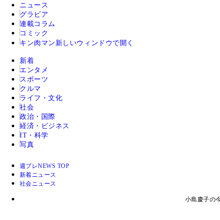
ニュース
グラビア
連載コラム
コミック
キン肉マン
新しいウィンドウで開く
新着
エンタメ
スポーツ
クルマ
ライフ・文化
社会
政治・国際
経済・ビジネス
IT・科学
写真
週プレNEWS TOP
新着ニュース
社会ニュース
小島慶子の