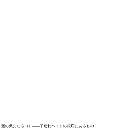
今週の気になるコト――子連れヘイトの根底にあるもの