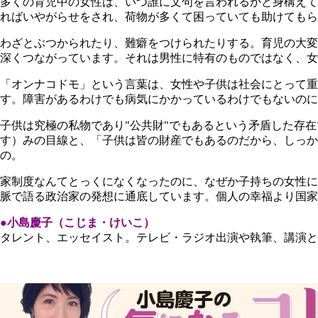
多くの育児中の女性は、いつ誰に文句を言われるかと身構えて
ればいやがらせをされ、荷物が多くて困っていても助けてもら
わざとぶつかられたり、難癖をつけられたりする。育児の大変
深くつながっています。それは男性に特有のものではなく、女
「オンナコドモ」という言葉は、女性や子供は社会にとって重
す。障害があるわけでも病気にかかっているわけでもないのに
子供は究極の私物であり"公共財"でもあるという矛盾した存
す）みの目線と、「子供は皆の財産でもあるのだから、しっ
の。
家制度なんてとっくになくなったのに、なぜか子持ちの女性に
脈で語る政治家の発想に通底しています。個人の幸福より国家
●小島慶子（こじま・けいこ）
タレント、エッセイスト。テレビ・ラジオ出演や執筆、講演と