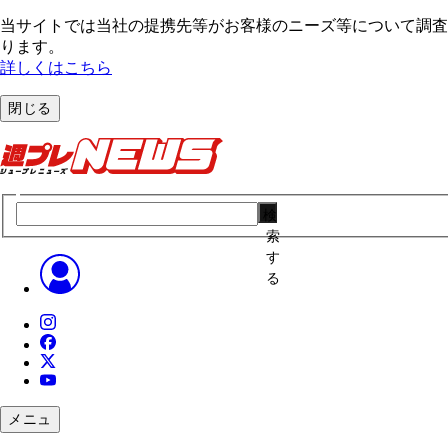
当サイトでは当社の提携先等がお客様のニーズ等について調査・
ります。
詳しくはこちら
閉じる
検
索
す
る
メニュ