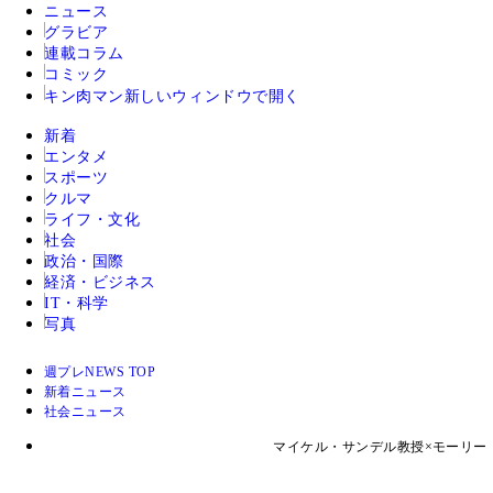
ニュース
グラビア
連載コラム
コミック
キン肉マン
新しいウィンドウで開く
新着
エンタメ
スポーツ
クルマ
ライフ・文化
社会
政治・国際
経済・ビジネス
IT・科学
写真
週プレNEWS TOP
新着ニュース
社会ニュース
マイケル・サンデル教授×モーリー