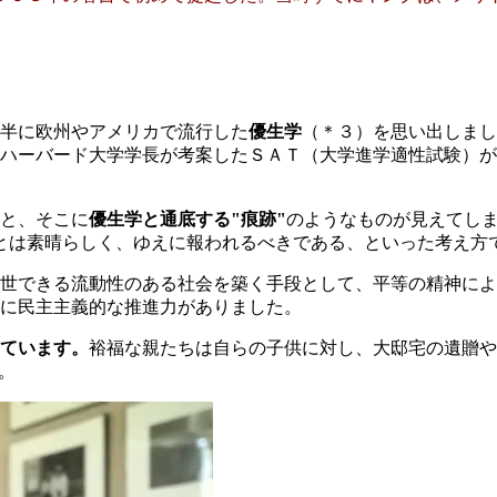
半に欧州やアメリカで流行した
優生学
（＊３）を思い出しまし
ハーバード大学学長が考案したＳＡＴ（大学進学適性試験）が
と、そこに
優生学と通底する"痕跡"
のようなものが見えてし
たことは素晴らしく、ゆえに報われるべきである、といった考え方
世できる流動性のある社会を築く手段として、平等の精神によ
に民主主義的な推進力がありました。
ています。
裕福な親たちは自らの子供に対し、大邸宅の遺贈や
。