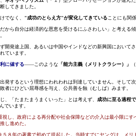
、
ネオリベラリズム
（＊１）型グローバリゼーションが進んだ
断してきました。
けでなく、
"成功のとらえ方"が変化してきている
ことにも関
だから自分は経済的な恩恵を受けるにふさわしい」と考える傾
。
ず開発途上国、あるいは中国やインドなどの新興国においてさ
れています。
利に値する
――このような
「能力主義（メリトクラシー）」
（
出発するという理想にわれわれは到達していません。そして次
、敗者にひどい屈辱感を与え、公共善を蝕（むしば）みます。
じ、「たまたまうまくいった」とは考えず、
成功に至る過程で
んでいます。
原理を重視し、政府による再分配や社会保障などの介入は最小限に
推し進めた。
グが１９５８年の著書で初めて提起した。当時すでにヤングは、メ