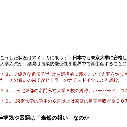
こうした状況はアメリカに限らず、
日本でも東京大学に合格し
大学入試が、結局は階級的優位性を世界中で再生産することに
＊３......"優秀な遺伝子"だけを選択的に残すことで人
た。その暴走の果てがヒトラーのナチスドイツによる虐殺。
＊４......米北東部の名門私立大学８校の総称。ハーバー
＊５......東京大学の学生の６割以上は家庭の世帯年収が９
■病気や困窮は「当然の報い」なのか