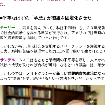
た。
■平等なはずの「学歴」が階級を固定化させた
モーリー
ご著書を読んでいて、私は不気味にも、２０世紀前
で社会的流動性を高める政策が実行され、アメリカでは当時の
義的貴族階級は退場していったわけです。
しかしながら、現代社会を支配するメリトクラシーを注視する
る力、精神的苦痛を処理する能力......を受け継いで生まれ
サンデル
ＳＡＴはもともと階級間の不平等を壊し、人々が出
試験の成績が良ければ合格が可能になるという議論には、確か
しかし今では、
メリトクラシーが新しい世襲的貴族政治になっ
よって"階級"を受け継がせるという方法を見いだしたからです