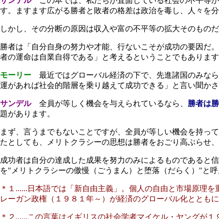
サンデル
この本では、私たちが直面している社会の不平等が
す。ますます広がる勝者と敗者の格差は政治を毒し、人々を分
しかし、その分断の原因は収入や富の不平等の拡大そのものだ
勝者は「自分自身の努力や才能、行ないこそが成功の要因だ。
者の運命は自業自得である」と考えるということでもあります
モーリー
最近ではグローバル経済の下で、先進諸国のみなら
運があれば社会的階層を乗り越えて成功できる」と言い聞かさ
サンデル
全員が等しく機会を与えられているなら、
勝者は勝
題があります。
まず、言うまでもないことですが、全員が等しい機会を持って
たとしても、メリトクラシーの思想は勝者をおごり高ぶらせ
成功者は自分の達成した成果を努力のみによるものであると信
を"メリトクラシーの傲慢（ごうまん）と堕落（だらく）
"
と呼
＊１......日本語では「新自由主義」。個人の自由と市場
レーガン政権（１９８１年～）が経済のグローバル化とともに
＊２......この言葉はイギリスの社会学者マイケル・ヤン