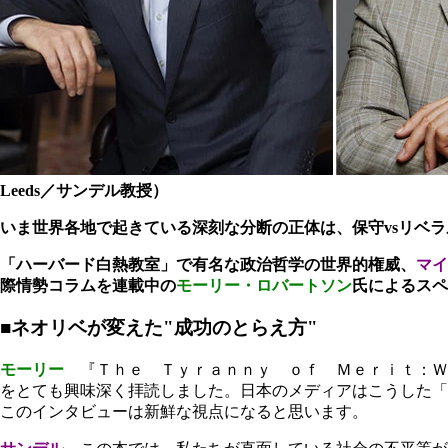
Leeds／サンデル教授）
いま世界各地で起きている深刻な分断の正体は、保守vsリベ
「ハーバード白熱教室」で有名な政治哲学の世界的権威、
マイ
際情勢コラムを連載中の
モーリー・ロバートソン
氏によるスペ
■ネオリベが変えた"成功のとらえ方"
モーリー
『Ｔｈｅ Ｔｙｒａｎｎｙ ｏｆ Ｍｅｒｉｔ：Ｗ
をとても興味深く拝読しました。日本のメディアはこうした「
このインタビューは新鮮な視点になると思います。