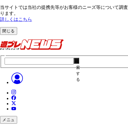
当サイトでは当社の提携先等がお客様のニーズ等について調査・
ります。
詳しくはこちら
閉じる
検
索
す
る
メニュ