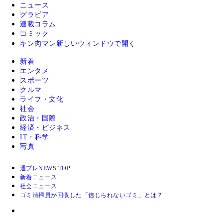
ニュース
グラビア
連載コラム
コミック
キン肉マン
新しいウィンドウで開く
新着
エンタメ
スポーツ
クルマ
ライフ・文化
社会
政治・国際
経済・ビジネス
IT・科学
写真
週プレNEWS TOP
新着ニュース
社会ニュース
ゴミ清掃員が回収した「信じられないゴミ」とは？