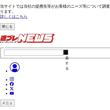
当サイトでは当社の提携先等がお客様のニーズ等について調査・
ります。
詳しくはこちら
閉じる
検
索
す
る
メニュ