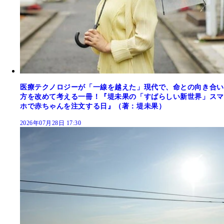
医療テクノロジーが「一線を越えた」現代で、命との向き合い
方を改めて考える一冊！『堤未果の「すばらしい新世界」スマ
ホで赤ちゃんを注文する日』（著：堤未果）
2026年07月28日 17:30