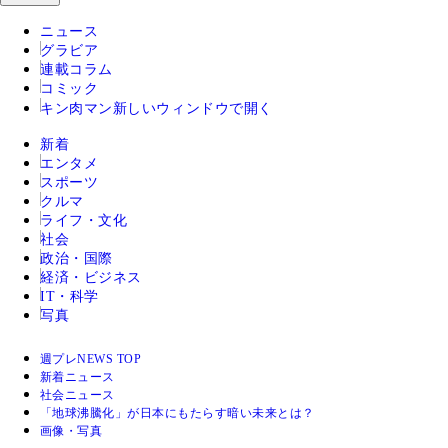
ニュース
グラビア
連載コラム
コミック
キン肉マン
新しいウィンドウで開く
新着
エンタメ
スポーツ
クルマ
ライフ・文化
社会
政治・国際
経済・ビジネス
IT・科学
写真
週プレNEWS TOP
新着ニュース
社会ニュース
「地球沸騰化」が日本にもたらす暗い未来とは？
画像・写真