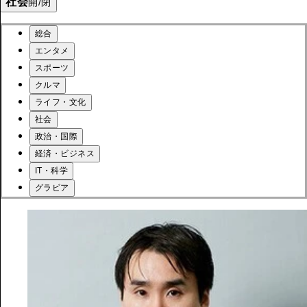
社会
開/閉
総合
エンタメ
スポーツ
クルマ
ライフ・文化
社会
政治・国際
経済・ビジネス
IT・科学
グラビア