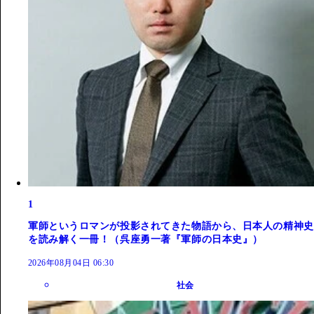
1
軍師というロマンが投影されてきた物語から、日本人の精神史
を読み解く一冊！（呉座勇一著『軍師の日本史』）
2026年08月04日 06:30
社会