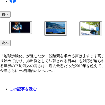
前へ
「地球沸騰化」が進むなか、脱酸素を求める声はま
す高まり始めており、排出側として糾弾される日本
二酸化炭素排出量の大幅削減と産業の成長は、二律
対応が迫られる
日本がEV普及に出遅れている裏にも電力不足とい
次へ
してしまう点が多いのが現状だ
な事情がある
「地球沸騰化」が進むなか、脱酸素を求める声はますます高ま
り始めており、排出側として糾弾される日本にも対応が迫られ
る世界の平均気温の高さは、過去最悪だった2019年を超えて、
今年さらに一段階酷いレベルへ...
この記事を読む