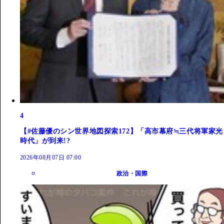
4
【#佐藤優のシン世界地図探索172】「高市幕府≒三代将軍家光
時代」が到来!?
2026年08月07日 07:00
政治・国際