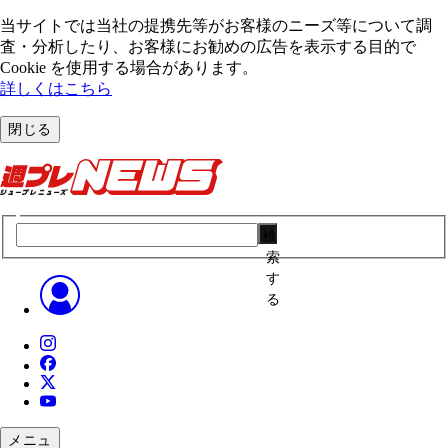
当サイトでは当社の提携先等がお客様のニーズ等について調
査・分析したり、お客様にお勧めの広告を表⽰する⽬的で
Cookie を使⽤する場合があります。
詳しくはこちら
閉じる
検
索
す
る
メニュ