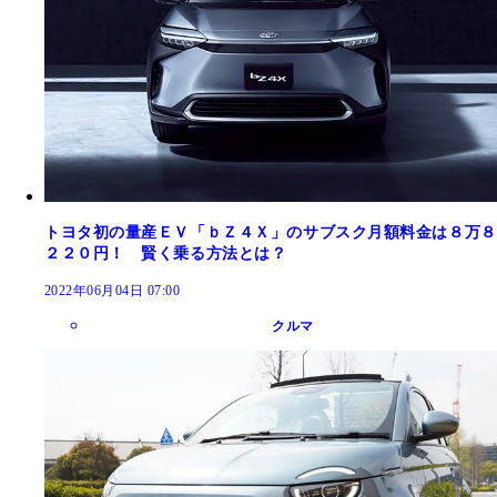
トヨタ初の量産ＥＶ「ｂＺ４Ｘ」のサブスク月額料金は８万８
２２０円！ 賢く乗る方法とは？
2022年06月04日 07:00
クルマ