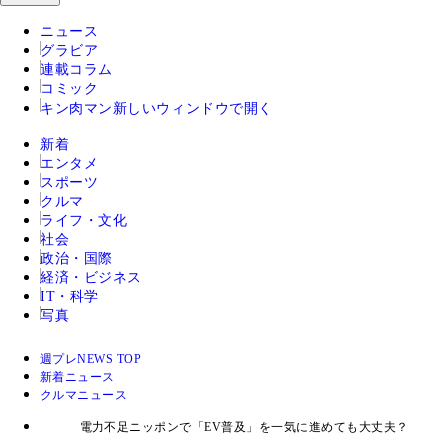
ニュース
グラビア
連載コラム
コミック
キン肉マン
新しいウィンドウで開く
新着
エンタメ
スポーツ
クルマ
ライフ・文化
社会
政治・国際
経済・ビジネス
IT・科学
写真
週プレNEWS TOP
新着ニュース
クルマニュース
電力不足ニッポンで「EV普及」を一気に進めても大丈夫？