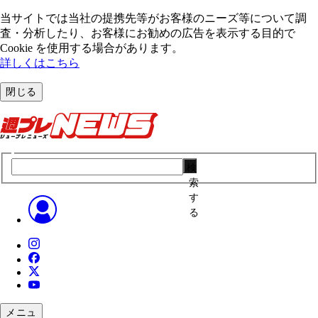
当サイトでは当社の提携先等がお客様のニーズ等について調
査・分析したり、お客様にお勧めの広告を表⽰する⽬的で
Cookie を使⽤する場合があります。
詳しくはこちら
閉じる
検
索
す
る
メニュ