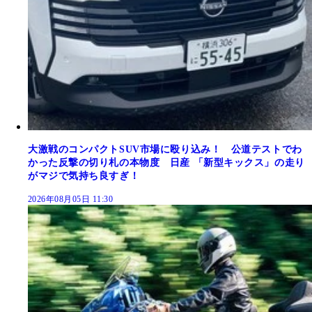
大激戦のコンパクトSUV市場に殴り込み！ 公道テストでわ
かった反撃の切り札の本物度 日産 「新型キックス」の走り
がマジで気持ち良すぎ！
2026年08月05日 11:30