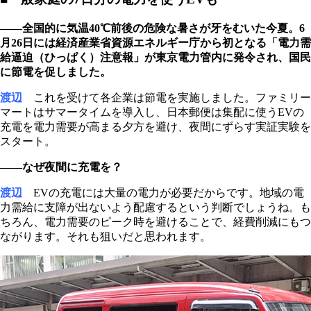
――全国的に気温40℃前後の危険な暑さが牙をむいた今夏。6
月26日には経済産業省資源エネルギー庁から初となる「電力需
給逼迫（ひっぱく）注意報」が東京電力管内に発令され、国民
に節電を促しました。
渡辺
これを受けて各企業は節電を実施しました。ファミリー
マートはサマータイムを導入し、日本郵便は集配に使うEVの
充電を電力需要が高まる夕方を避け、夜間にずらす実証実験を
スタート。
――なぜ夜間に充電を？
渡辺
EVの充電には大量の電力が必要だからです。地域の電
力需給に支障が出ないよう配慮するという判断でしょうね。も
ちろん、電力需要のピーク時を避けることで、経費削減にもつ
ながります。それも狙いだと思われます。