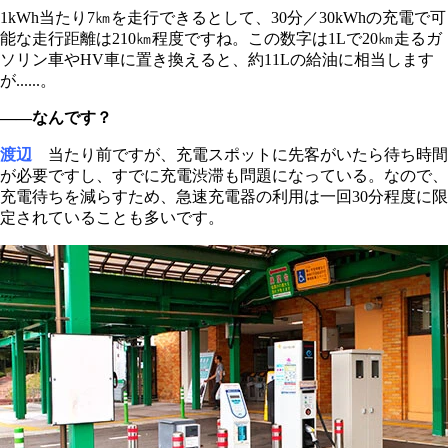
1kWh当たり7㎞を走行できるとして、30分／30kWhの充電で可
能な走行距離は210㎞程度ですね。この数字は1Lで20㎞走るガ
ソリン車やHV車に置き換えると、約11Lの給油に相当します
が......。
――なんです？
渡辺
当たり前ですが、充電スポットに先客がいたら待ち時間
が必要ですし、すでに充電渋滞も問題になっている。なので、
充電待ちを減らすため、急速充電器の利用は一回30分程度に限
定されていることも多いです。