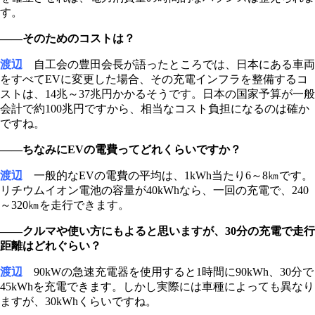
す。
――そのためのコストは？
渡辺
自工会の豊田会長が語ったところでは、日本にある車両
をすべてEVに変更した場合、その充電インフラを整備するコ
ストは、14兆～37兆円かかるそうです。日本の国家予算が一般
会計で約100兆円ですから、相当なコスト負担になるのは確か
ですね。
――ちなみにEVの電費ってどれくらいですか？
渡辺
一般的なEVの電費の平均は、1kWh当たり6～8㎞です。
リチウムイオン電池の容量が40kWhなら、一回の充電で、240
～320㎞を走行できます。
――クルマや使い方にもよると思いますが、30分の充電で走行
距離はどれぐらい？
渡辺
90kWの急速充電器を使用すると1時間に90kWh、30分で
45kWhを充電できます。しかし実際には車種によっても異なり
ますが、30kWhくらいですね。