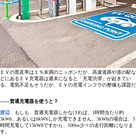
ＥＶの普及率は１％未満のニッポンだが、高速道路や道の駅な
どにあるＥＶ充電器は週末になると「充電渋滞」が起きてい
る。電気不足もそうだが、ＥＶの充電インフラの整備も課題だ
――普通充電器を使うと？
渡辺
もしも、普通充電器しかなければ、1時間当たり約
3kWh、あるいは6kWhしか充電できません。3kWhの場合は、5
時間充電して15kWhですから、100㎞少々の走行距離になりま
す。