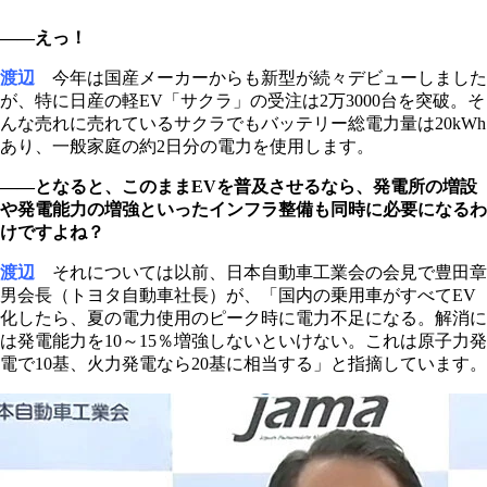
――えっ！
渡辺
今年は国産メーカーからも新型が続々デビューしました
が、特に日産の軽EV「サクラ」の受注は2万3000台を突破。そ
んな売れに売れているサクラでもバッテリー総電力量は20kWh
あり、一般家庭の約2日分の電力を使用します。
――となると、このままEVを普及させるなら、発電所の増設
や発電能力の増強といったインフラ整備も同時に必要になるわ
けですよね？
渡辺
それについては以前、日本自動車工業会の会見で豊田章
男会長（トヨタ自動車社長）が、「国内の乗用車がすべてEV
化したら、夏の電力使用のピーク時に電力不足になる。解消に
は発電能力を10～15％増強しないといけない。これは原子力発
電で10基、火力発電なら20基に相当する」と指摘しています。