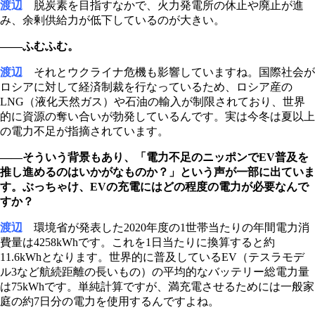
渡辺
脱炭素を目指すなかで、火力発電所の休止や廃止が進
み、余剰供給力が低下しているのが大きい。
――ふむふむ。
渡辺
それとウクライナ危機も影響していますね。国際社会が
ロシアに対して経済制裁を行なっているため、ロシア産の
LNG（液化天然ガス）や石油の輸入が制限されており、世界
的に資源の奪い合いが勃発しているんです。実は今冬は夏以上
の電力不足が指摘されています。
――そういう背景もあり、「電力不足のニッポンでEV普及を
推し進めるのはいかがなものか？」という声が一部に出ていま
す。ぶっちゃけ、EVの充電にはどの程度の電力が必要なんで
すか？
渡辺
環境省が発表した2020年度の1世帯当たりの年間電力消
費量は4258kWhです。これを1日当たりに換算すると約
11.6kWhとなります。世界的に普及しているEV（テスラモデ
ル3など航続距離の長いもの）の平均的なバッテリー総電力量
は75kWhです。単純計算ですが、満充電させるためには一般家
庭の約7日分の電力を使用するんですよね。