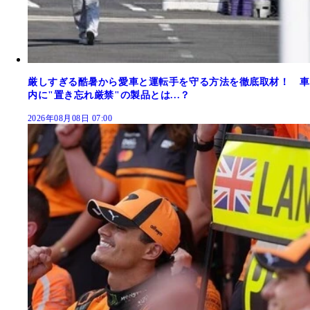
厳しすぎる酷暑から愛車と運転手を守る方法を徹底取材！ 車
内に"置き忘れ厳禁"の製品とは...？
2026年08月08日 07:00