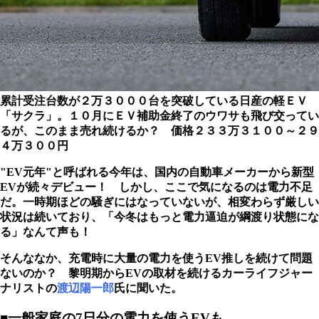
累計受注台数が２万３０００台を突破している日産の軽ＥＶ
「サクラ」。１０月にＥＶ補助金終了のウワサも飛び交ってい
るが、このまま売れ続けるか？ 価格２３３万３１００～２９
４万３００円
"EV元年"と呼ばれる今年は、国内の自動車メーカーから新型
EVが続々デビュー！ しかし、ここで気になるのは電力不足
だ。一時期ほどの騒ぎにはなっていないが、相変わらず厳しい
状況は続いており、「今冬はもっと電力逼迫が綱渡り状態にな
る」なんて声も！
そんななか、充電時に大量の電力を使うEV推しを続けて問題
ないのか？ 黎明期からEVの取材を続けるカーライフジャー
ナリストの
渡辺陽一郎
氏に聞いた。
■一般家庭の7日分の電力を使うEVも