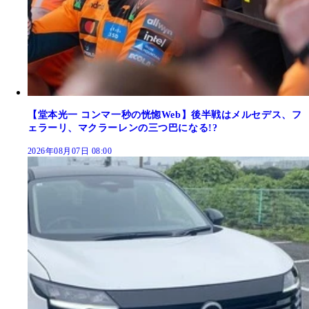
【堂本光一 コンマ一秒の恍惚Web】後半戦はメルセデス、フ
ェラーリ、マクラーレンの三つ巴になる!?
2026年08月07日 08:00