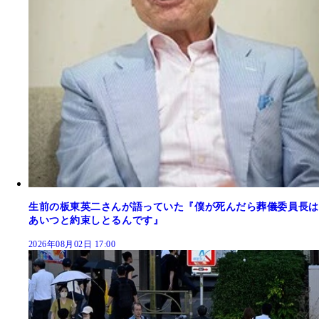
生前の板東英二さんが語っていた『僕が死んだら葬儀委員長は
あいつと約束しとるんです』
2026年08月02日 17:00