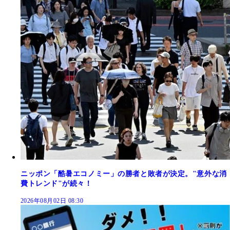
ニッポン「酷暑エコノミー」の勝者と敗者が決定。"意外な消
費トレンド"が続々！
2026年08月02日 08:30