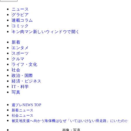
ニュース
グラビア
連載コラム
コミック
キン肉マン
新しいウィンドウで開く
新着
エンタメ
スポーツ
クルマ
ライフ・文化
社会
政治・国際
経済・ビジネス
IT・科学
写真
週プレNEWS TOP
新着ニュース
社会ニュース
被災地支援へ向かう海保機はなぜ「いてはいけない滑走路」にいたのか
画像・写真