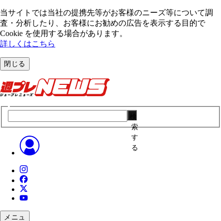
当サイトでは当社の提携先等がお客様のニーズ等について調
査・分析したり、お客様にお勧めの広告を表⽰する⽬的で
Cookie を使⽤する場合があります。
詳しくはこちら
閉じる
検
索
す
る
メニュ