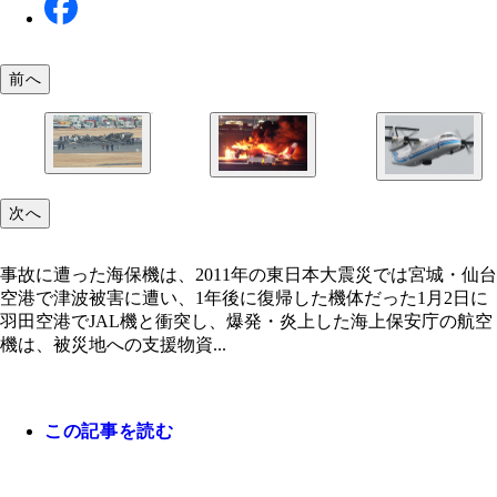
前へ
JAL機と衝突した海保機は爆発・炎上し、乗員5人
JAL機は北海道・新千歳―羽田便で、正月というこ
亡。唯一脱出できた機長も重傷を負った
事故に遭った海保機は、2011年の東日本大震災で
ありほぼ満席だった。海保機との衝突後に炎上した
次へ
城・仙台空港で津波被害に遭い、1年後に復帰した
乗客・乗員379人は18分間で全員脱出し、人的被害
った
った
事故に遭った海保機は、2011年の東日本大震災では宮城・仙台
空港で津波被害に遭い、1年後に復帰した機体だった1月2日に
羽田空港でJAL機と衝突し、爆発・炎上した海上保安庁の航空
機は、被災地への支援物資...
この記事を読む