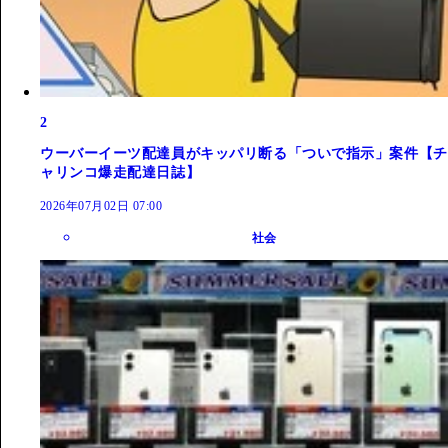
2
ウーバーイーツ配達員がキッパリ断る「ついで指示」案件【チ
ャリンコ爆走配達日誌】
2026年07月02日 07:00
社会