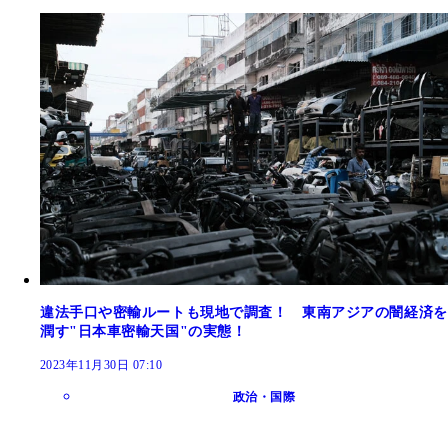
違法手口や密輸ルートも現地で調査！ 東南アジアの闇経済を
潤す"日本車密輸天国"の実態！
2023年11月30日 07:10
政治・国際