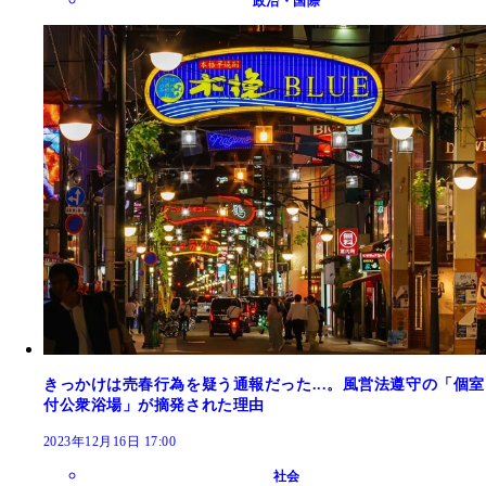
政治・国際
きっかけは売春行為を疑う通報だった...。風営法遵守の「個室
付公衆浴場」が摘発された理由
2023年12月16日 17:00
社会