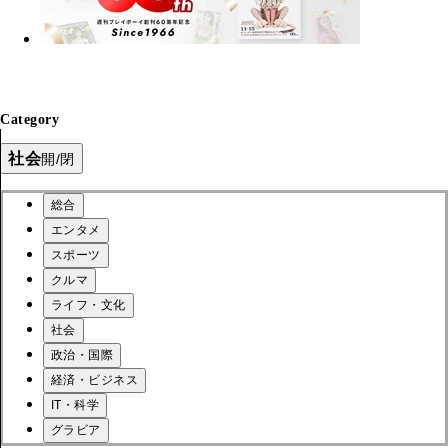
Category
社会
開/閉
総合
エンタメ
スポーツ
クルマ
ライフ・文化
社会
政治・国際
経済・ビジネス
IT・科学
グラビア