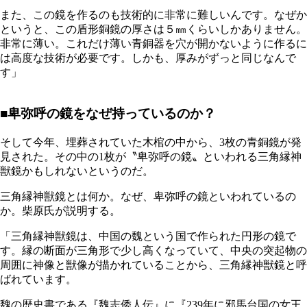
また、この鏡を作るのも技術的に非常に難しいんです。なぜか
というと、この盾形銅鏡の厚さは５㎜くらいしかありません。
非常に薄い。これだけ薄い青銅器を穴が開かないように作るに
は高度な技術が必要です。しかも、厚みがずっと同じなんで
す」
■卑弥呼の鏡をなぜ持っているのか？
そして今年、埋葬されていた木棺の中から、3枚の青銅鏡が発
見された。その中の1枚が〝卑弥呼の鏡〟といわれる三角縁神
獣鏡かもしれないというのだ。
三角縁神獣鏡とは何か。なぜ、卑弥呼の鏡といわれているの
か。柴原氏が説明する。
「三角縁神獣鏡は、中国の魏という国で作られた円形の鏡で
す。縁の断面が三角形で少し高くなっていて、中央の突起物の
周囲に神像と獣像が描かれていることから、三角縁神獣鏡と呼
ばれています。
魏の歴史書である『魏志倭人伝』に『239年に邪馬台国の女王