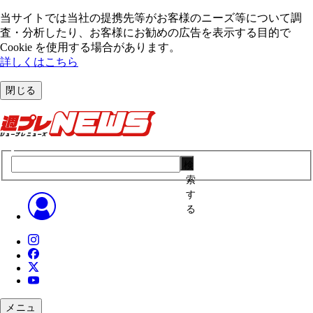
当サイトでは当社の提携先等がお客様のニーズ等について調
査・分析したり、お客様にお勧めの広告を表⽰する⽬的で
Cookie を使⽤する場合があります。
詳しくはこちら
閉じる
検
索
す
る
メニュ