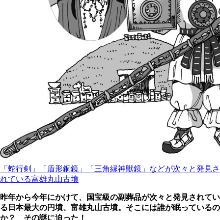
「蛇行剣」「盾形銅鏡」「三角縁神獣鏡」などが次々と発見さ
れている富雄丸山古墳
昨年から今年にかけて、国宝級の副葬品が次々と発見されてい
る日本最大の円墳、富雄丸山古墳。そこには誰が眠っているの
か？ その謎に迫った！