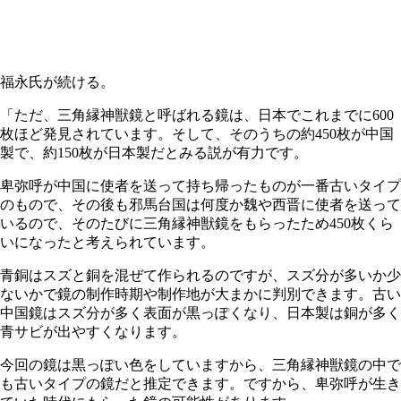
福永氏が続ける。
「ただ、三角縁神獣鏡と呼ばれる鏡は、日本でこれまでに600
枚ほど発見されています。そして、そのうちの約450枚が中国
製で、約150枚が日本製だとみる説が有力です。
卑弥呼が中国に使者を送って持ち帰ったものが一番古いタイプ
のもので、その後も邪馬台国は何度か魏や西晋に使者を送って
いるので、そのたびに三角縁神獣鏡をもらったため450枚くら
いになったと考えられています。
青銅はスズと銅を混ぜて作られるのですが、スズ分が多いか少
ないかで鏡の制作時期や制作地が大まかに判別できます。古い
中国鏡はスズ分が多く表面が黒っぽくなり、日本製は銅が多く
青サビが出やすくなります。
今回の鏡は黒っぽい色をしていますから、三角縁神獣鏡の中で
も古いタイプの鏡だと推定できます。ですから、卑弥呼が生き