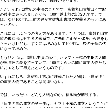
ていた時代にもらった鏡の可能性があります。
ただ、それは3世紀の中頃のことです。富雄丸山古墳は４世紀
の後半に造られましたから、100年以上前の話なんです。で
は、なぜ100年以上前の鏡が富雄丸山古墳の被葬者のもとにあ
ったのか。
これには、ふたつの考え方があります。ひとつは、富雄丸山古
墳の被葬者は有力者の家系で、ご先祖さまが卑弥呼から鏡をも
らったけれども、すぐには埋めないで100年以上後の子孫の代
になって埋めた。
もうひとつは、3世紀中頃に誕生したヤマト王権の中枢の人間
が卑弥呼の鏡を持っていて、100年くらいの間に重要人物たち
にお宝として与えたというものです」
いずれにしろ、富雄丸山古墳に埋葬された人物は、4世紀後半
の重要人物であることは間違いない。
では、いったい、どんな人物なのか。福永氏が解説する。
「日本の国の成立の第一歩は、ヤマト王権の成立ということに