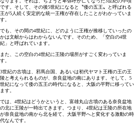
なります。それは、ちょうど卑弥呼が亡くなった3世紀の中頃
です。そして、その後5世紀になると〝倭の五王〟と呼ばれる
王が5人続く安定的な統一王権が存在したことがわかっていま
す。
でも、その間の4世紀に、どのように王権が推移していったの
かは文献からはわからないんです。そのため、「空白の4世
紀」と呼ばれています。
また、この空白の4世紀に王陵の場所がすごく変わっていま
す。
3世紀の古墳は、邪馬台国、あるいは初代ヤマト王権の王の王
陵と考えられるものが、奈良盆地の南にあります。そして、5
世紀になって倭の五王の時代になると、大阪の平野に移ってい
ます。
では、4世紀はどうかというと、富雄丸山古墳のある奈良盆地
の北に王陵が一時出てきます。つまり、4世紀は王陵の所在地
が奈良盆地の南から北を経て、大阪平野へと変化する激動の時
代なんです。