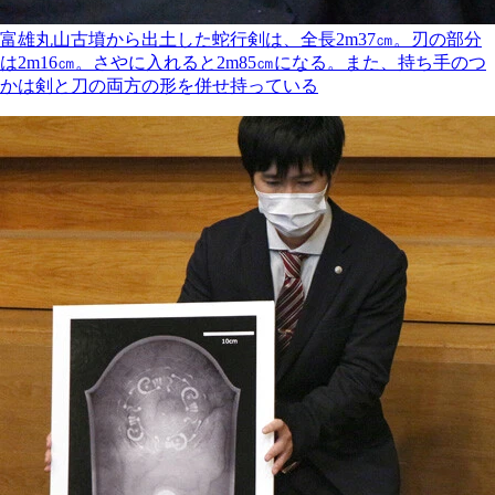
富雄丸山古墳から出土した蛇行剣は、全長2m37㎝。刃の部分
は2m16㎝。さやに入れると2m85㎝になる。また、持ち手のつ
かは剣と刀の両方の形を併せ持っている