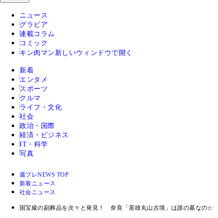
ニュース
グラビア
連載コラム
コミック
キン肉マン
新しいウィンドウで開く
新着
エンタメ
スポーツ
クルマ
ライフ・文化
社会
政治・国際
経済・ビジネス
IT・科学
写真
週プレNEWS TOP
新着ニュース
社会ニュース
国宝級の副葬品を次々と発見！ 奈良「富雄丸山古墳」は誰の墓なのか