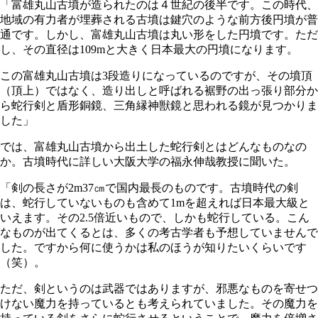
「富雄丸山古墳が造られたのは４世紀の後半です。この時代、
地域の有力者が埋葬される古墳は鍵穴のような前方後円墳が普
通です。しかし、富雄丸山古墳は丸い形をした円墳です。ただ
し、その直径は109mと大きく日本最大の円墳になります。
この富雄丸山古墳は3段造りになっているのですが、その墳頂
（頂上）ではなく、造り出しと呼ばれる裾野の出っ張り部分か
ら蛇行剣と盾形銅鏡、三角縁神獣鏡と思われる鏡が見つかりま
した」
では、富雄丸山古墳から出土した蛇行剣とはどんなものなの
か。古墳時代に詳しい大阪大学の福永伸哉教授に聞いた。
「剣の長さが2m37㎝で国内最長のものです。古墳時代の剣
は、蛇行していないものも含めて1mを超えれば日本最大級と
いえます。その2.5倍近いもので、しかも蛇行している。こん
なものが出てくるとは、多くの考古学者も予想していませんで
した。ですから何に使うかは私のほうが知りたいくらいです
（笑）。
ただ、剣というのは武器ではありますが、邪悪なものを寄せつ
けない魔力を持っているとも考えられていました。その魔力を