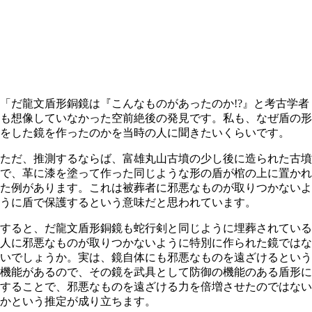
「だ龍文盾形銅鏡は『こんなものがあったのか!?』と考古学者
も想像していなかった空前絶後の発見です。私も、なぜ盾の形
をした鏡を作ったのかを当時の人に聞きたいくらいです。
ただ、推測するならば、富雄丸山古墳の少し後に造られた古墳
で、革に漆を塗って作った同じような形の盾が棺の上に置かれ
た例があります。これは被葬者に邪悪なものが取りつかないよ
うに盾で保護するという意味だと思われています。
すると、だ龍文盾形銅鏡も蛇行剣と同じように埋葬されている
人に邪悪なものが取りつかないように特別に作られた鏡ではな
いでしょうか。実は、鏡自体にも邪悪なものを遠ざけるという
機能があるので、その鏡を武具として防御の機能のある盾形に
することで、邪悪なものを遠ざける力を倍増させたのではない
かという推定が成り立ちます。