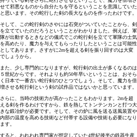
持っている剣をさらに蛇行させるということで、魔力を倍増さ
せて邪悪なものから自分たちを守るということを意識していた
と思います。その蛇行した剣の長大なものを作ったわけです。
そして、この蛇行剣のさやには石突がついていたことから、剣
を立てていたのだろうということがわかりました。例えば、軍
隊が出動するときなどの儀式でこの蛇行剣を立てて軍隊の士気
を高めたり、魔力を与えてもらったりしたということは可能性
としてあります。さすがに2mを超える剣を振り回すのは大変
でしょうから。
また、少し専門的になりますが、蛇行剣の出土が多くなるのは
５世紀からです。それよりも約50年早いということは、おそら
く日本で一番古い蛇行剣のひとつでしょう。そして、魔力を倍
増させる蛇行剣という剣の試作品ではないかと思っています。
さらに、当時の技術力が高かったこともわかります。2mを超
える剣を作るわけですから、鉄を熱してトンテンカンと打つ大
きな鍛冶炉が必要です。そして、その炉に風を送る送風装置や
内部の温度を高める技術など付帯する設備や技術も必要になり
ます。
すると、われわれ専門家が想定していた4世紀後半の鉄器生産