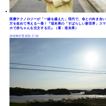
医療テクノロジーが「一線を越えた」現代で、命との向き合い
方を改めて考える一冊！『堤未果の「すばらしい新世界」スマ
ホで赤ちゃんを注文する日』（著：堤未果）
2026年07月28日 17:30