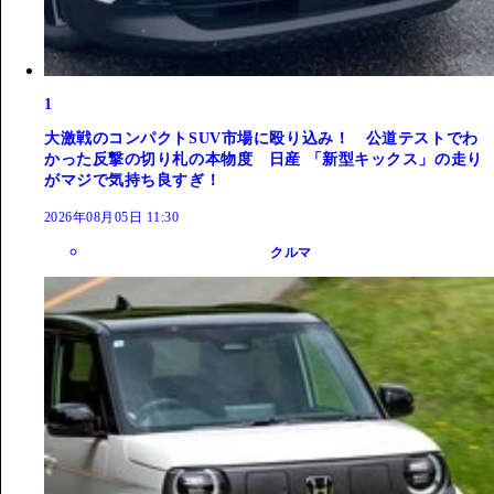
1
大激戦のコンパクトSUV市場に殴り込み！ 公道テストでわ
かった反撃の切り札の本物度 日産 「新型キックス」の走り
がマジで気持ち良すぎ！
2026年08月05日 11:30
クルマ