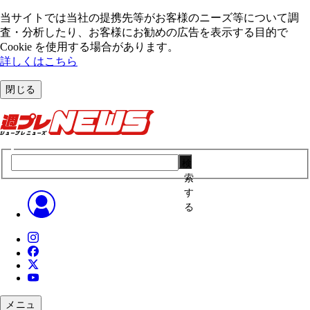
当サイトでは当社の提携先等がお客様のニーズ等について調
査・分析したり、お客様にお勧めの広告を表⽰する⽬的で
Cookie を使⽤する場合があります。
詳しくはこちら
閉じる
検
索
す
る
メニュ