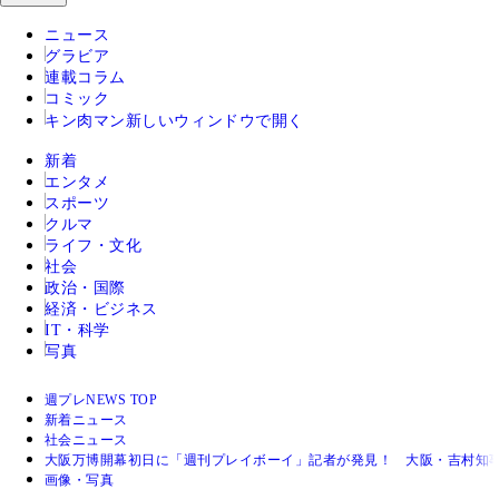
ニュース
グラビア
連載コラム
コミック
キン肉マン
新しいウィンドウで開く
新着
エンタメ
スポーツ
クルマ
ライフ・文化
社会
政治・国際
経済・ビジネス
IT・科学
写真
週プレNEWS TOP
新着ニュース
社会ニュース
大阪万博開幕初日に「週刊プレイボーイ」記者が発見！ 大阪・吉村知事
画像・写真