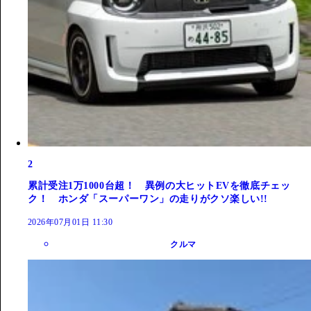
2
累計受注1万1000台超！ 異例の大ヒットEVを徹底チェッ
ク！ ホンダ「スーパーワン」の走りがクソ楽しい!!
2026年07月01日 11:30
クルマ