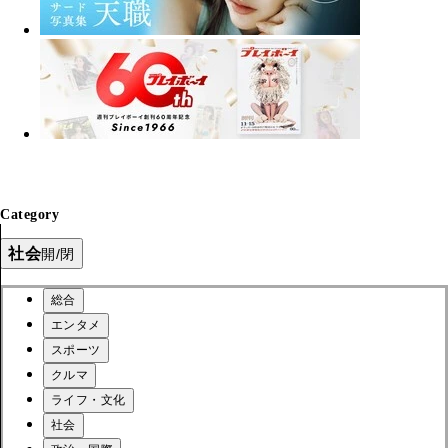
Category
社会
開/閉
総合
エンタメ
スポーツ
クルマ
ライフ・文化
社会