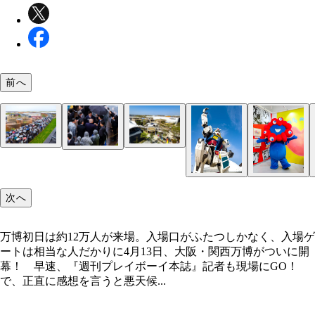
前へ
万博初日は約12万人が来場。入場口がふたつしか
ブルーインパルスの特別フライトを見ようと大屋根
次へ
入場ゲートは相当な人だかりに
グの上に集まる群衆。その中に吉村洋文大阪府知事
た。しかし、フライトは悪天候で中止に
万博初日は約12万人が来場。入場口がふたつしかなく、入場ゲ
ートは相当な人だかりに4月13日、大阪・関西万博がついに開
幕！ 早速、『週刊プレイボーイ本誌』記者も現場にGO！
で、正直に感想を言うと悪天候...