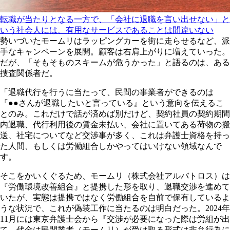
転職が当たりとなる一方で、「会社に退職を言い出せない」と
いう社会人には、有用なサービスであることは間違いない
勢いづいたモームリはラッピングカーを街に走らせるなど、派
手なキャンペーンを展開。顧客は右肩上がりに増えていった。
だが、「そもそものスキームが危うかった」と語るのは、ある
捜査関係者だ。
「退職代行を行うに当たって、民間の事業者ができるのは
『●●さんが退職したいと言っている』という意向を伝えるこ
とのみ。これだけで話が済めば別だけど、契約社員の契約期間
内退職、代行利用後の賃金未払い、会社に置いてある荷物の搬
送、社宅についてなど交渉事が多く、これは弁護士資格を持っ
た人間、もしくは労働組合しかやってはいけない領域なんで
す。
そこをかいくぐるため、モームリ（株式会社アルバトロス）は
『労働環境改善組合』と提携した形を取り、退職交渉を進めて
いたが、実態は提携ではなく労働組合を自前で保有しているよ
うな状況で、これが偽装工作に当たるのは明白だった。2024年
11月には東京弁護士会から『交渉が必要になった際は労組が出
て、代金は民間業者（モームリ）が受け取る形式は非弁行為に