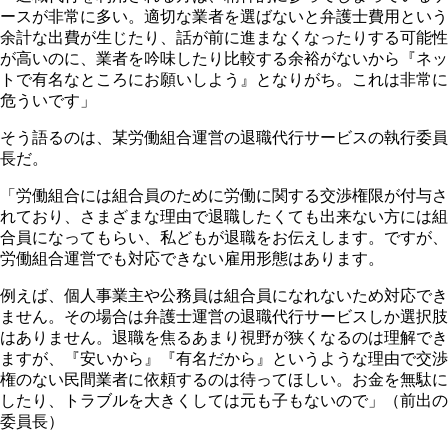
ースが非常に多い。適切な業者を選ばないと弁護士費用という
余計な出費が生じたり、話が前に進まなくなったりする可能性
が高いのに、業者を吟味したり比較する余裕がないから『ネッ
トで有名なところにお願いしよう』となりがち。これは非常に
危ういです」
そう語るのは、某労働組合運営の退職代行サービスの執行委員
長だ。
「労働組合には組合員のために労働に関する交渉権限が付与さ
れており、さまざまな理由で退職したくても出来ない方には組
合員になってもらい、私どもが退職をお伝えします。ですが、
労働組合運営でも対応できない雇用形態はあります。
例えば、個人事業主や公務員は組合員になれないため対応でき
ません。その場合は弁護士運営の退職代行サービスしか選択肢
はありません。退職を焦るあまり視野が狭くなるのは理解でき
ますが、『安いから』『有名だから』というような理由で交渉
権のない民間業者に依頼するのは待ってほしい。お金を無駄に
したり、トラブルを大きくしては元も子もないので」（前出の
委員長）