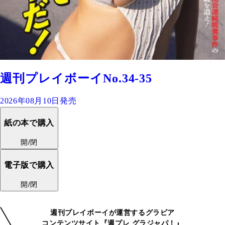
週刊プレイボーイNo.34-35
2026年08月10日発売
紙の本で購入
開/閉
電子版で購入
開/閉
週刊プレイボーイが運営するグラビア
コンテンツサイト『週プレ グラジャパ！』