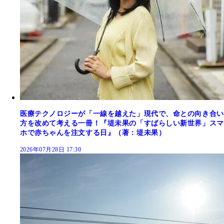
医療テクノロジーが「一線を越えた」現代で、命との向き合い
方を改めて考える一冊！『堤未果の「すばらしい新世界」スマ
ホで赤ちゃんを注文する日』（著：堤未果）
2026年07月28日 17:30