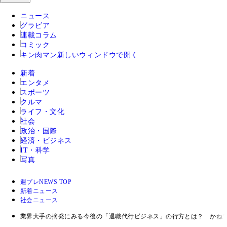
ニュース
グラビア
連載コラム
コミック
キン肉マン
新しいウィンドウで開く
新着
エンタメ
スポーツ
クルマ
ライフ・文化
社会
政治・国際
経済・ビジネス
IT・科学
写真
週プレNEWS TOP
新着ニュース
社会ニュース
業界大手の摘発にみる今後の「退職代行ビジネス」の行方とは？ かね