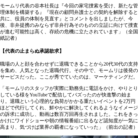
モームリ代表の谷本社長は『今回の家宅捜索を受け、新たな管
理体制を構築する』『現在の顧問弁護士との契約を解除すると
共に、役員の体制を見直す』とコメントを出しましたが、今
後、非弁提携のみならず非弁行為そのものの立証に向けて捜査
が進む可能性は高く、存続の危機に立たされています」（全国
紙記者）
【代表の止まらぬ承認欲求】
職場の人と顔を合わせずに退職できることから20代30代の支持
を集め、人気となった退職代行。その中で、モームリは後発の
サービスだった。ここが秀でていたのは、マーケティングだ。
「モームリのスタッフが実際に勤務先に電話をかけ、やりとり
している様をYouTubeで配信してバズったのが快進撃の始ま
り。退職という心理的な負荷がかかる重たいイベントを2万円
ほどで代行してくれ、鮮やかに解決してくれるようなイメージ
の訴求に成功し、動画は数百万回再生されました。これをきっ
かけにワイドショーや朝の情報番組に出るなど認知度が一気に
高まり、気づけば業界の覇者になっていった」（前出の記者）