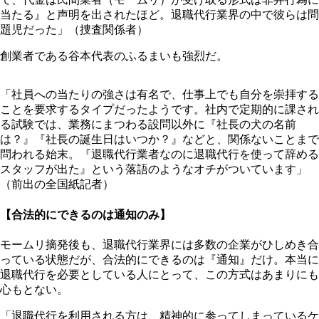
当たる』と声明を出されたほど。退職代行業界の中で彼らは問
題児だった」（捜査関係者）
創業者である谷本代表のふるまいも強烈だ。
「社員への当たりの強さは有名で、仕事上でも自分を崇拝する
ことを要求するタイプだったようです。社内で定期的に課され
る試験では、業務にまつわる設問以外に『社長の犬の名前
は？』『社長の誕生日はいつか？』などと、関係ないことまで
問われる始末。『退職代行業者なのに退職代行を使って辞める
スタッフが出た』という落語のようなオチがついています」
（前出の全国紙記者）
【合法的にできるのは通知のみ】
モームリ摘発後も、退職代行業界には多数の企業がひしめき合
っている状態だが、合法的にできるのは『通知』だけ。本当に
退職代行を必要としている人にとって、この方式はあまりにも
心もとない。
「退職代行を利用される方は、精神的に参ってしまっているケ