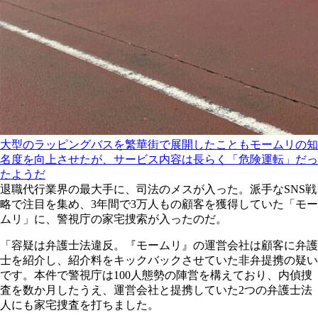
大型のラッピングバスを繁華街で展開したこともモームリの知
名度を向上させたが、サービス内容は長らく「危険運転」だっ
たようだ
退職代行業界の最大手に、司法のメスが入った。派手なSNS戦
略で注目を集め、3年間で3万人もの顧客を獲得していた「モー
ムリ」に、警視庁の家宅捜索が入ったのだ。
「容疑は弁護士法違反。『モームリ』の運営会社は顧客に弁護
士を紹介し、紹介料をキックバックさせていた非弁提携の疑い
です。本件で警視庁は100人態勢の陣営を構えており、内偵捜
査を数か月したうえ、運営会社と提携していた2つの弁護士法
人にも家宅捜査を打ちました。