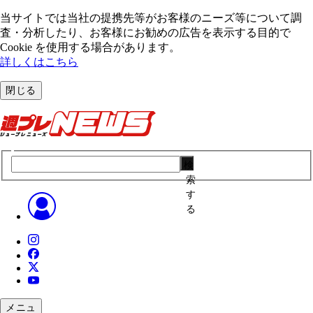
当サイトでは当社の提携先等がお客様のニーズ等について調
査・分析したり、お客様にお勧めの広告を表⽰する⽬的で
Cookie を使⽤する場合があります。
詳しくはこちら
閉じる
検
索
す
る
メニュ