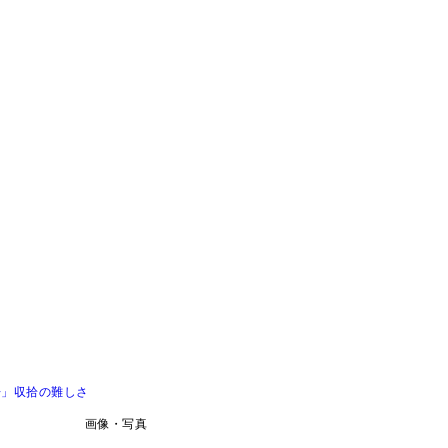
争」収拾の難しさ
画像・写真