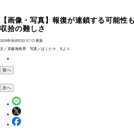
【画像・写真】報復が連鎖する可能性も
収拾の難しさ
2026年06月05日 07:15 更新
文／安藤海南男 写真／ぱくたそ、Xより
前へ
次へ