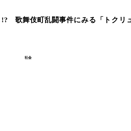
!? 歌舞伎町乱闘事件にみる「トクリ
社会