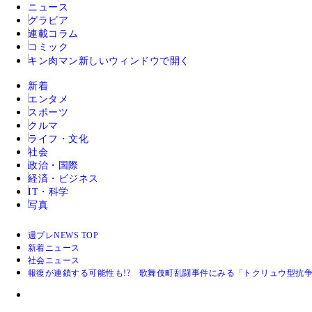
ニュース
グラビア
連載コラム
コミック
キン肉マン
新しいウィンドウで開く
新着
エンタメ
スポーツ
クルマ
ライフ・文化
社会
政治・国際
経済・ビジネス
IT・科学
写真
週プレNEWS TOP
新着ニュース
社会ニュース
報復が連鎖する可能性も!? 歌舞伎町乱闘事件にみる「トクリュウ型抗