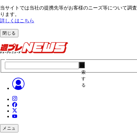
当サイトでは当社の提携先等がお客様のニーズ等について調査・
ります。
詳しくはこちら
閉じる
検
索
す
る
メニュ