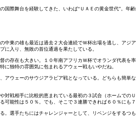
の国際舞台を経験してきた、いわば“ＵＡＥの黄金世代”。年
の中東の雄も最近は過去２大会連続でＷ杯出場を逃し、アジア
プに入り、無敗の首位通過を果たしている。
督の存在も大きい。１０年南アフリカＷ杯でオランダ代表を率
特に独特の雰囲気に包まれるアウェー戦もいやだね。
、アウェーのサウジアラビア戦となっている。どちらも簡単な
や対戦相手に比較的恵まれている最初の３試合（ホームでのＵ
る可能性は５０％。でも、そこで３連勝できれば６０％にも７
る。選手たちにはチャレンジャーとして、リベンジをするつも