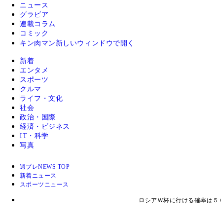
ニュース
グラビア
連載コラム
コミック
キン肉マン
新しいウィンドウで開く
新着
エンタメ
スポーツ
クルマ
ライフ・文化
社会
政治・国際
経済・ビジネス
IT・科学
写真
週プレNEWS TOP
新着ニュース
スポーツニュース
ロシアＷ杯に行ける確率は５