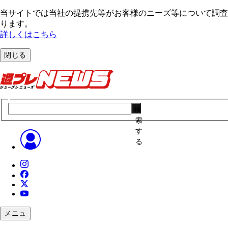
当サイトでは当社の提携先等がお客様のニーズ等について調査・
ります。
詳しくはこちら
閉じる
検
索
す
る
メニュ