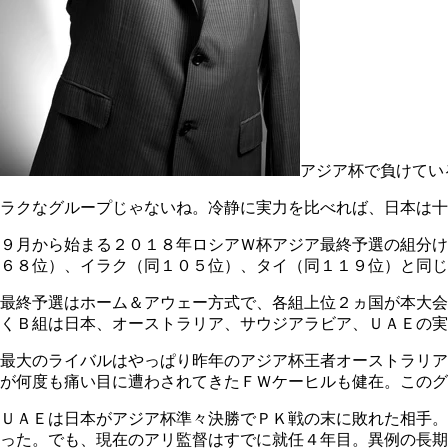
アジア杯で負けてい
ラクなグループじゃないね。冷静に実力を比べれば、日本は十
９月から始まる２０１８年ロシアＷ杯アジア最終予選の組分け
６８位）、イラク（同１０５位）、タイ（同１１９位）と同じ
最終予選はホーム＆アウェー方式で、各組上位２ヵ国が本大会
くＢ組は日本、オーストラリア、サウジアラビア、ＵＡＥの実
最大のライバルはやっぱり昨年のアジア杯王者オーストラリア
が何度も痛い目に遭わされてきたＦＷケーヒルも健在。このグ
ＵＡＥは日本がアジア杯準々決勝でＰＫ戦の末に敗れた相手。
った。でも、現在のアリ監督はすでに就任４年目。異例の長期