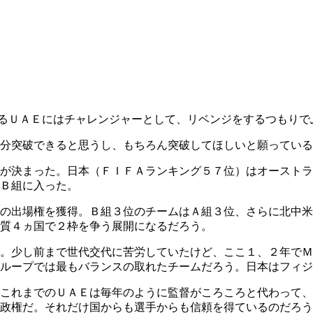
るＵＡＥにはチャレンジャーとして、リベンジをするつもりで
分突破できると思うし、もちろん突破してほしいと願っている
が決まった。日本（ＦＩＦＡランキング５７位）はオーストラ
Ｂ組に入った。
の出場権を獲得。Ｂ組３位のチームはＡ組３位、さらに北中米
質４ヵ国で２枠を争う展開になるだろう。
。少し前まで世代交代に苦労していたけど、ここ１、２年でＭ
ループでは最もバランスの取れたチームだろう。日本はフィジ
これまでのＵＡＥは毎年のように監督がころころと代わって、
政権だ。それだけ国からも選手からも信頼を得ているのだろう