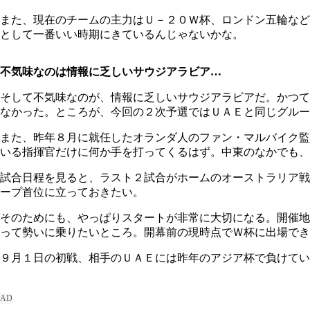
また、現在のチームの主力はＵ－２０Ｗ杯、ロンドン五輪など
として一番いい時期にきているんじゃないかな。
不気味なのは情報に乏しいサウジアラビア…
そして不気味なのが、情報に乏しいサウジアラビアだ。かつて
なかった。ところが、今回の２次予選ではＵＡＥと同じグルー
また、昨年８月に就任したオランダ人のファン・マルバイク監
いる指揮官だけに何か手を打ってくるはず。中東のなかでも、
試合日程を見ると、ラスト２試合がホームのオーストラリア戦
ープ首位に立っておきたい。
そのためにも、やっぱりスタートが非常に大切になる。開催地
って勢いに乗りたいところ。開幕前の現時点でＷ杯に出場でき
９月１日の初戦、相手のＵＡＥには昨年のアジア杯で負けてい