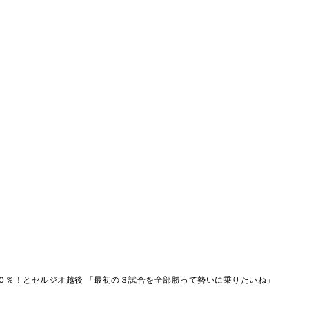
０％！とセルジオ越後 「最初の３試合を全部勝って勢いに乗りたいね」