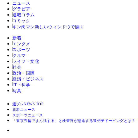
ニュース
グラビア
連載コラム
コミック
キン肉マン
新しいウィンドウで開く
新着
エンタメ
スポーツ
クルマ
ライフ・文化
社会
政治・国際
経済・ビジネス
IT・科学
写真
週プレNEWS TOP
新着ニュース
スポーツニュース
「東京五輪でまん延する」と検査官が懸念する遺伝子ドーピングとは？