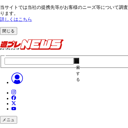
当サイトでは当社の提携先等がお客様のニーズ等について調査・
ります。
詳しくはこちら
閉じる
検
索
す
る
メニュ