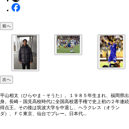
前へ
「練習が厳しくて入学後すぐに後悔した」という国
校時代。“怪物”フィーバーを巻き起こした。
次へ
平山相太（ひらやま・そうた）。１９８５年生まれ、福岡県出
身。長崎・国見高校時代に全国高校選手権で史上初の２年連続
得点王。その後は筑波大学を中退し、ヘラクレス（オラン
ダ）、ＦＣ東京、仙台でプレー。日本代...