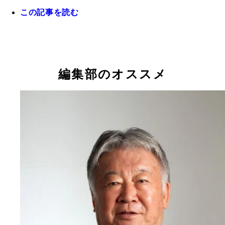
この記事を読む
２０１０年のＡ代表デビュー戦ではハットトリック
目となる試合ではいつも大きなインパクトを残した
平山相太（ひらやま・そうた）。１９８５年生まれ
岡県出身。長崎・国見高校時代に全国高校選手権で
初の２年連続得点王。その後は筑波大学を中退し、
編集部のオススメ
クレス（オランダ）、ＦＣ東京、仙台でプレー。日
表通算４試合３得点。