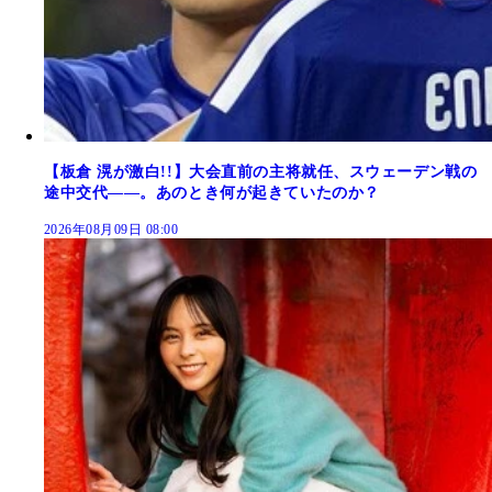
【板倉 滉が激白!!】大会直前の主将就任、スウェーデン戦の
途中交代――。あのとき何が起きていたのか？
2026年08月09日 08:00