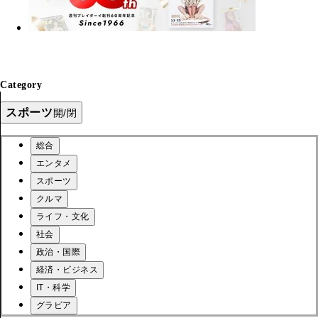
Category
スポーツ
開/閉
総合
エンタメ
スポーツ
クルマ
ライフ・文化
社会
政治・国際
経済・ビジネス
IT・科学
グラビア