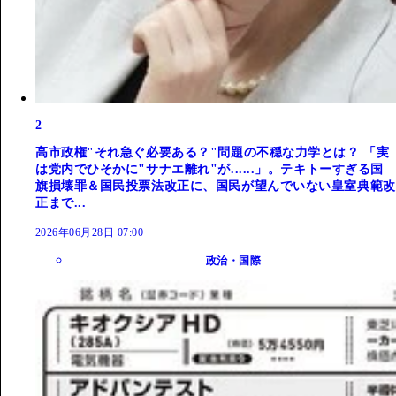
2
高市政権"それ急ぐ必要ある？"問題の不穏な力学とは？ 「実
は党内でひそかに"サナエ離れ"が......」。テキトーすぎる国
旗損壊罪＆国民投票法改正に、国民が望んでいない皇室典範改
正まで...
2026年06月28日 07:00
政治・国際