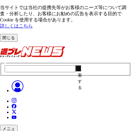
当サイトでは当社の提携先等がお客様のニーズ等について調
査・分析したり、お客様にお勧めの広告を表⽰する⽬的で
Cookie を使⽤する場合があります。
詳しくはこちら
閉じる
検
索
す
る
メニュ