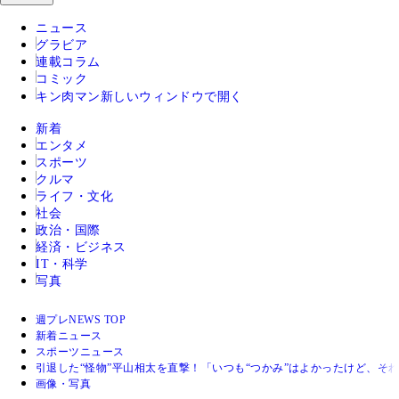
ニュース
グラビア
連載コラム
コミック
キン肉マン
新しいウィンドウで開く
新着
エンタメ
スポーツ
クルマ
ライフ・文化
社会
政治・国際
経済・ビジネス
IT・科学
写真
週プレNEWS TOP
新着ニュース
スポーツニュース
引退した“怪物”平山相太を直撃！「いつも“つかみ”はよかったけど、そ
画像・写真