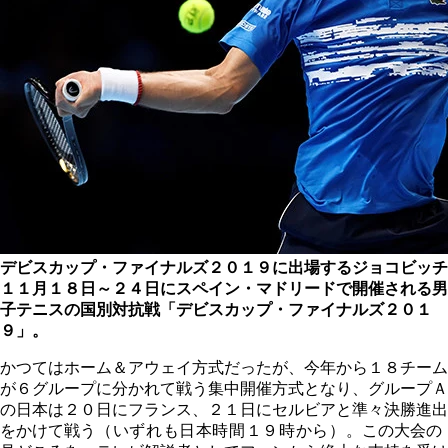
デビスカップ・ファイナルズ２０１９に出場するジョコビッチ
１１月１８日～２４日にスペイン・マドリードで開催される男
子テニスの国別対抗戦「デビスカップ・ファイナルズ２０１
９」。
かつてはホーム＆アウェイ方式だったが、今年から１８チーム
が６グループに分かれて戦う集中開催方式となり、グループＡ
の日本は２０日にフランス、２１日にセルビアと準々決勝進出
をかけて戦う
（いずれも日本時間１９時から）
。この大会の