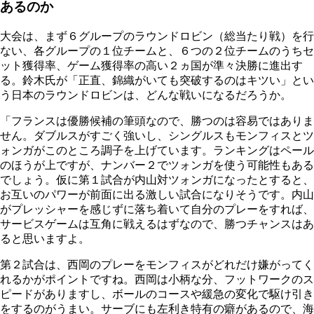
あるのか
大会は、まず６グループのラウンドロビン（総当たり戦）を行
ない、各グループの１位チームと、６つの２位チームのうちセ
ット獲得率、ゲーム獲得率の高い２ヵ国が準々決勝に進出す
る。鈴木氏が「正直、錦織がいても突破するのはキツい」とい
う日本のラウンドロビンは、どんな戦いになるだろうか。
「フランスは優勝候補の筆頭なので、勝つのは容易ではありま
せん。ダブルスがすごく強いし、シングルスもモンフィスとツ
ォンガがこのところ調子を上げています。ランキングはペール
のほうが上ですが、ナンバー２でツォンガを使う可能性もある
でしょう。仮に第１試合が内山対ツォンガになったとすると、
お互いのパワーが前面に出る激しい試合になりそうです。内山
がプレッシャーを感じずに落ち着いて自分のプレーをすれば、
サービスゲームは互角に戦えるはずなので、勝つチャンスはあ
ると思いますよ。
第２試合は、西岡のプレーをモンフィスがどれだけ嫌がってく
れるかがポイントですね。西岡は小柄な分、フットワークのス
ピードがありますし、ボールのコースや緩急の変化で駆け引き
をするのがうまい。サーブにも左利き特有の癖があるので、海