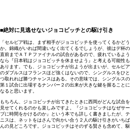
■絶対に見逃せないジョコビッチとの駆け引き
「セルビア戦は、まず相手がジョコビッチを使ってくるかどう
か。錦織がいれば間違いなく出てくるでしょうが、彼はデ杯の
直前までＡＴＰファイナルの試合があるので、疲れているよう
なら『日本戦はジョコビッチを休ませよう』と考える可能性も
あります。でも、ジョコビッチが出ようが出まいが、セルビア
のダブルスはフランスほど強くはないので、シングルスをひと
つ取れれば勝つチャンスはある。その意味では、シングルスの
第１試合に出場するナンバー２の出来が大きな鍵を握ることに
なると思います。
もちろん、ジョコビッチが出てきたときに西岡がどんな試合を
見せてくれるのかも楽しみですよ。『ジョコビッチはなぜサー
ブに時間をかけるのか』という本でも詳しく書きましたが、テ
ニスは、ネットをはさんで向かい合う２人の駆け引きがいちば
んの見どころです。ジョコビッチはそのずる賢さも含めて、駆