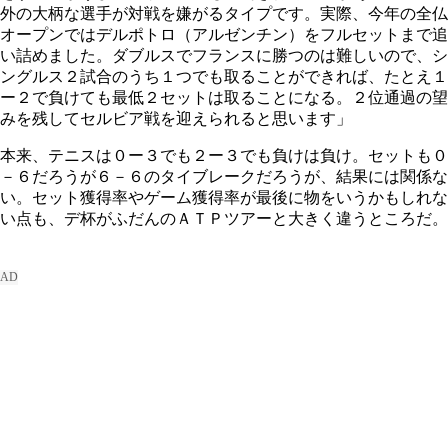
外の大柄な選手が対戦を嫌がるタイプです。実際、今年の全仏
オープンではデルポトロ（アルゼンチン）をフルセットまで追
い詰めました。ダブルスでフランスに勝つのは難しいので、シ
ングルス２試合のうち１つでも取ることができれば、たとえ１
ー２で負けても最低２セットは取ることになる。２位通過の望
みを残してセルビア戦を迎えられると思います」
本来、テニスは０ー３でも２ー３でも負けは負け。セットも０
－６だろうが６－６のタイブレークだろうが、結果には関係な
い。セット獲得率やゲーム獲得率が最後に物をいうかもしれな
い点も、デ杯がふだんのＡＴＰツアーと大きく違うところだ。