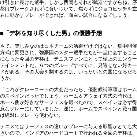
け引きに長けた選手。しかし西岡もそれが武器ですからね。序
盤はブレークされずに食いついて、焦らずにジョコビッチを左
右に動かすプレーができれば、面白い試合になるでしょう」
■「デ杯を知り尽くした男」の優勝予想
さて、楽しみなのは日本チームの活躍だけではない。集中開催
方式に変更され、強豪国のスター選手たちが一堂に会すること
になった今回のデ杯は、テニスファンにとって極上のエンター
テインメントだ。６つのグループすべてに、見逃せない好カー
ドがある。その大会を制するのは、いったいどの国になるだろ
うか。
「これがクレーコートの大会だったら、優勝候補筆頭はホーム
のスペインだったでしょう。ホーム＆アウェイ方式の時代は、
ホーム側が好きなサーフェスを選べたので、スペインは必ず得
意なクレーにしていました。逆に、ホームでスペインと戦う国
は絶対にクレーを使わない。
テニスではサーフェスの違いがプレーに与える影響がとても大
きいので、インドアのハードコートで行われる今回のデ杯は、