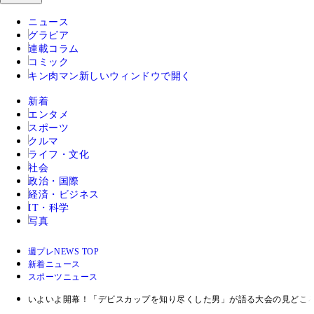
ニュース
グラビア
連載コラム
コミック
キン肉マン
新しいウィンドウで開く
新着
エンタメ
スポーツ
クルマ
ライフ・文化
社会
政治・国際
経済・ビジネス
IT・科学
写真
週プレNEWS TOP
新着ニュース
スポーツニュース
いよいよ開幕！「デビスカップを知り尽くした男」が語る大会の見どこ