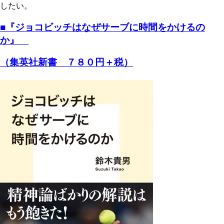
したい。
■『ジョコビッチはなぜサーブに時間をかけるの
か』
（集英社新書 ７８０円＋税）