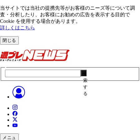
当サイトでは当社の提携先等がお客様のニーズ等について調
査・分析したり、お客様にお勧めの広告を表⽰する⽬的で
Cookie を使⽤する場合があります。
詳しくはこちら
閉じる
検
索
す
る
メニュ