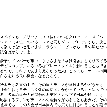
スペインも、チリッチ（３９位）のいるクロアチア、メドベー
ジェフ（４位）のいるロシアと同じグループＢですから、決し
て楽ではないと思います。ラウンドロビンから、目の離せない
試合ばかりですよ」
豪華なメンバーが集い、さまざまな「駆け引き」をくり広げる
デビスカップ。いろいろなプレースタイルに触れることもでき
るので、これまであまり見なかった人にとっても、テニスの面
白さを知る良い機会になるだろう。
鈴木氏は著書の中で「その国のテニスが発展するかどうかは、
社会におけるテニス文化の成熟度にかかっている」と語ってい
る。各国の総合力が問われるデビスカップで日本が勝つには、
応援するファンがテニスへの理解を深めることも必要だ。その
意味でも、この大会が日本国内でも広く注目されることを期待