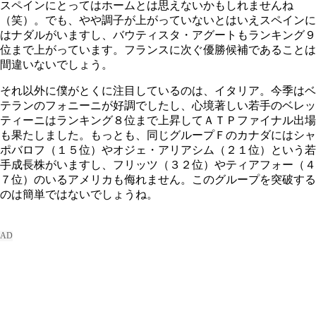
スペインにとってはホームとは思えないかもしれませんね
（笑）。でも、やや調子が上がっていないとはいえスペインに
はナダルがいますし、バウティスタ・アグートもランキング９
位まで上がっています。フランスに次ぐ優勝候補であることは
間違いないでしょう。
それ以外に僕がとくに注目しているのは、イタリア。今季はベ
テランのフォニーニが好調でしたし、心境著しい若手のベレッ
ティーニはランキング８位まで上昇してＡＴＰファイナル出場
も果たしました。もっとも、同じグループＦのカナダにはシャ
ポバロフ（１５位）やオジェ・アリアシム（２１位）という若
手成長株がいますし、フリッツ（３２位）やティアフォー（４
７位）のいるアメリカも侮れません。このグループを突破する
のは簡単ではないでしょうね。