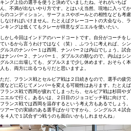
キング上位の選手を使うと決めていましたね。それがいちば
ん、不満が出ないやり方です。とはいえ当然、現地に入ってか
らのコンディション、サーフェスやボールとの相性なども考慮
しなければいけません。たとえばクレーコートの大会なら、ラ
ンキングは低くてもクレーが得意なダニエルを使いたい。
しかし今回はインドアのハードコートです。自分がコーチをし
ているから言うわけではなく（笑）、ふつうに考えれば、シン
グルスのナンバー１は西岡、ナンバー２は内山でしょう。試合
はナンバー２、ナンバー１、ダブルスの順なので、内山はシン
グルスに出場しても、ダブルスまで少し休めます。おそらく本
人も、両方に出るつもりだと思いますよ。
ただ、フランス戦とセルビア戦は２日続きなので、選手の疲労
度などに応じてメンバーを変える可能性はあります。たとえば
フランス戦で西岡が疲れてしまったら、セルビア戦は杉田やダ
ニエルで行く。あるいは、２日目のジョコビッチ戦に向けて、
フランス戦では西岡を温存するという考え方もあるでしょう。
ツアーでの実績のある選手ばかりですから、シングルス４試合
を４人で１試合ずつ戦うのも面白いかもしれませんね」