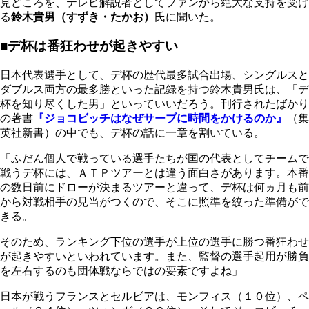
見どころを、テレビ解説者としてファンから絶大な支持を受け
る
鈴木貴男（すずき・たかお）
氏に聞いた。
■デ杯は番狂わせが起きやすい
日本代表選手として、デ杯の歴代最多試合出場、シングルスと
ダブルス両方の最多勝といった記録を持つ鈴木貴男氏は、「デ
杯を知り尽くした男」といっていいだろう。刊行されたばかり
の著書
『ジョコビッチはなぜサーブに時間をかけるのか』
（集
英社新書）の中でも、デ杯の話に一章を割いている。
「ふだん個人で戦っている選手たちが国の代表としてチームで
戦うデ杯には、ＡＴＰツアーとは違う面白さがあります。本番
の数日前にドローが決まるツアーと違って、デ杯は何ヵ月も前
から対戦相手の見当がつくので、そこに照準を絞った準備がで
きる。
そのため、ランキング下位の選手が上位の選手に勝つ番狂わせ
が起きやすいといわれています。また、監督の選手起用が勝負
を左右するのも団体戦ならではの要素ですよね」
日本が戦うフランスとセルビアは、モンフィス（１０位）、ペ