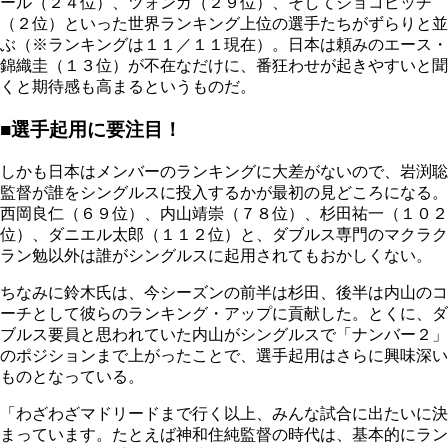
ール（２４位）、ツォンガ（２９位）、そしてジョコビッチ
（２位）といった世界ランキング上位の選手たちがずらりと並
ぶ（※ランキングは１１／１１現在）。日本は頼みのエース・
錦織圭（１３位）が不在なだけに、番狂わせが起きやすいと聞
くと期待感も高まるというものだ。
■選手起用に要注目！
しかも日本はメンバーのランキングに大差がないので、岩渕聡
監督が誰をシングルスに投入するかが最初の見どころになる。
西岡良仁（６９位）、内山靖崇（７８位）、杉田祐一（１０２
位）、ダニエル太郎（１１２位）と、ダブルス専門のマクラク
ラン勉以外は誰がシングルスに起用されてもおかしくない。
ちなみに鈴木氏は、今シーズンの前半は杉田、後半は内山のコ
ーチとして彼らのランキング・アップに貢献した。とくに、ダ
ブルス要員と思われていた内山がシングルスで「ナンバー２」
のポジションまで上がったことで、選手起用はさらに興味深い
ものとなっている。
「わざわざマドリードまで行く以上、みんな試合に出たいに決
まっています。たとえば神和住純監督の時代は、基本的にラン