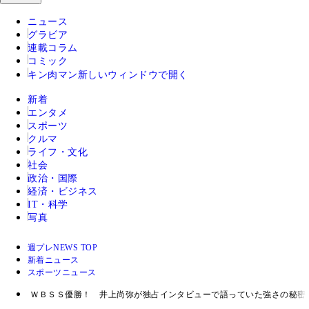
ニュース
グラビア
連載コラム
コミック
キン肉マン
新しいウィンドウで開く
新着
エンタメ
スポーツ
クルマ
ライフ・文化
社会
政治・国際
経済・ビジネス
IT・科学
写真
週プレNEWS TOP
新着ニュース
スポーツニュース
ＷＢＳＳ優勝！ 井上尚弥が独占インタビューで語っていた強さの秘密