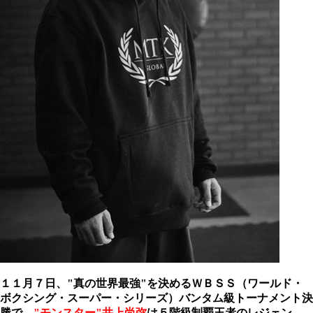
１１月７日、"真の世界最強"を決めるＷＢＳＳ（ワールド・
ボクシング・スーパー・シリーズ）バンタム級トーナメント決
勝で、
"モンスター"井上尚弥
は５階級制覇王者のレジェン