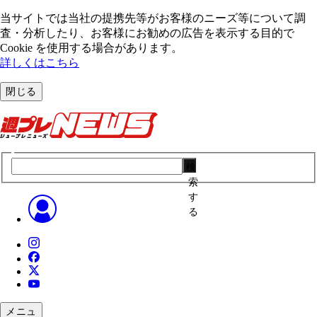
当サイトでは当社の提携先等がお客様のニーズ等について調
査・分析したり、お客様にお勧めの広告を表⽰する⽬的で
Cookie を使⽤する場合があります。
詳しくはこちら
閉じる
検
索
す
る
メニュ