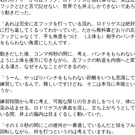
フックとひと言で記せない、世界でも井上しかできないであろ
う動きだった。
「あれは完全に左フックを打っている流れ。ロドリゲスは絶対
に打ち返してくるってわかっていた。だから教科書どおりの左
フックじゃなくて、手も角度をつけ、（上体も）相手のパンチ
をもらわない角度にしたんです」
動きだした後、コンマ何秒の間に、考え、パンチをもらわない
ように上体を後方に引きながら、左フックの軌道を内側へと変
える凄さ。なぜそんなことができるのか。
「うーん、やっぱりパンチをもらわない距離をいつも意識して
練習しているんで。難しいですけどね、そこは本当に本能とい
うか」
練習段階から常に考え、可能な限りの引き出しをつくり、体に
染み込ませる。ロドリゲスが鼻血を流し、立ち上がろうとして
いる間、井上の脳内は目まぐるしく動いていた。
「その１０秒の間にこの後何が一番適しているんだと頭をフル
回転しながら、何を打つというのは考えていますね」