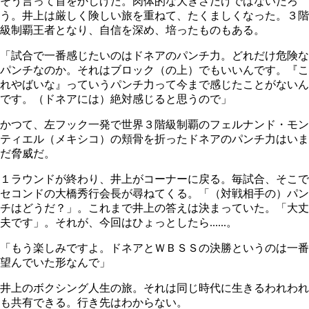
そう言って首をかしげた。肉体的な大きさだけではないだろ
う。井上は厳しく険しい旅を重ねて、たくましくなった。３階
級制覇王者となり、自信を深め、培ったものもある。
「試合で一番感じたいのはドネアのパンチ力。どれだけ危険な
パンチなのか。それはブロック（の上）でもいいんです。『こ
れやばいな』っていうパンチ力って今まで感じたことがないん
です。（ドネアには）絶対感じると思うので」
かつて、左フック一発で世界３階級制覇のフェルナンド・モン
ティエル（メキシコ）の頬骨を折ったドネアのパンチ力はいま
だ脅威だ。
１ラウンドが終わり、井上がコーナーに戻る。毎試合、そこで
セコンドの大橋秀行会長が尋ねてくる。「（対戦相手の）パン
チはどうだ？」。これまで井上の答えは決まっていた。「大丈
夫です」。それが、今回はひょっとしたら......。
「もう楽しみですよ。ドネアとＷＢＳＳの決勝というのは一番
望んでいた形なんで」
井上のボクシング人生の旅。それは同じ時代に生きるわれわれ
も共有できる。行き先はわからない。