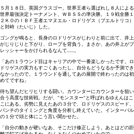
５月１８日。英国グラスゴー。世界王者ら選ばれし８人による
世界最強決定トーナメント、ＷＢＳＳの準決勝。１９戦全勝１
２ＫＯのＩＢＦ王者エマヌエル・ロドリゲス（プエルトリコ）
と対峙（たいじ）した。
ゴングが鳴ると、長身のロドリゲスがじわりと前に出て、井上
がじりじりと下がり、ロープを背負う。まさか、あの井上がプ
レッシャーをかけられるなんて......。
「あの１ラウンド目はキャリアの中で一番楽しかったです。ロ
ドリゲスの実力もすごくあったし、自分もどうなるか予測でき
なかったので。１ラウンドを通してあの展開で終わったのは初
めてですね」
待ち望んだヒリヒリする闘い。カウンターにカウンターを狙い
合う高度な技術戦。だが、"モンスター"と呼ばれるゆえんはこ
こにある。劣勢に見えたあの３分で、ロドリゲスのスピード、
パンチのタイミングと角度を分析し終えていた。インターバル
の１分で頭と体にこう言い聞かせた。
「自分の動きが硬いなあ、そこだけ修正しよう。あとはどの距
離で打てば当たるか、なんとなくつかめていたので」