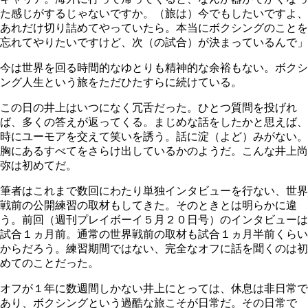
た感じがするじゃないですか。（旅は）今でもしたいですよ、
あれだけ切り詰めてやっていたら。本当にボクシングのことを
忘れてやりたいですけど、次（の試合）が決まっているんで」
今は世界を回る時間的なゆとりも精神的な余裕もない。ボクシ
ング人生という旅をただひたすらに続けている。
この日の井上はいつになく冗舌だった。ひとつ質問を投げれ
ば、多くの答えが返ってくる。まじめな話をしたかと思えば、
時にユーモアを交えて笑いを誘う。話に淀（よど）みがない。
胸にあるすべてをさらけ出しているかのようだ。こんな井上尚
弥は初めてだ。
筆者はこれまで数回にわたり単独インタビューを行ない、世界
戦前の公開練習の取材もしてきた。そのときとは明らかに違
う。前回（週刊プレイボーイ５月２０日号）のインタビューは
試合１ヵ月前。通常の世界戦前の取材も試合１ヵ月半前くらい
からだろう。練習期間ではない、完全なオフに話を聞くのは初
めてのことだった。
オフが１年に数週間しかない井上にとっては、休息は非日常で
あり、ボクシングという過酷な旅こそが日常だ。その日常で