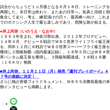
試合からちょうど１ヵ月後となる６月１８日、トレーニングを
再開した。非日常は終わり、またあの日常へ。拓真と浩樹と朝
集合して走り、考え、練習漬けの日々。最高峰へ向け、これま
でのボクシング人生で最も楽しみであり、危険な旅が始まる。
●井上尚弥（いのうえ・なおや）
１９９３年生まれ、神奈川県出身。２０１２年プロデビュー。
１４年４月、デビュー６戦目でＷＢＣ世界ライトフライ級王座
を、同年１２月に８戦目でＷＢＯ世界スーパーフライ級王座を
獲得し２階級制覇（国内最速記録）。１８年５月にはＷＢＡ世
界バンタム級王座を獲得し、３階級制覇達成。１８戦１８勝
（１６ＫＯ）無敗
■井上尚弥、１１月１１日（月）発売『週刊プレイボーイ』４
７号の表紙に決定！
さらに独占密着フォトドキュメント、ＷＢＳＳ決勝前最後の単
独インタビューも掲載します。