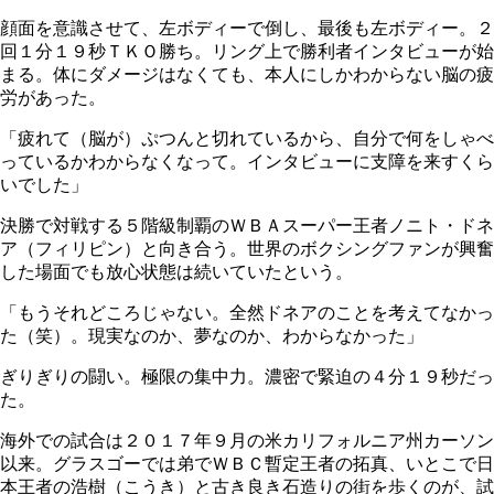
顔面を意識させて、左ボディーで倒し、最後も左ボディー。２
回１分１９秒ＴＫＯ勝ち。リング上で勝利者インタビューが始
まる。体にダメージはなくても、本人にしかわからない脳の疲
労があった。
「疲れて（脳が）ぷつんと切れているから、自分で何をしゃべ
っているかわからなくなって。インタビューに支障を来すくら
いでした」
決勝で対戦する５階級制覇のＷＢＡスーパー王者ノニト・ドネ
ア（フィリピン）と向き合う。世界のボクシングファンが興奮
した場面でも放心状態は続いていたという。
「もうそれどころじゃない。全然ドネアのことを考えてなかっ
た（笑）。現実なのか、夢なのか、わからなかった」
ぎりぎりの闘い。極限の集中力。濃密で緊迫の４分１９秒だっ
た。
海外での試合は２０１７年９月の米カリフォルニア州カーソン
以来。グラスゴーでは弟でＷＢＣ暫定王者の拓真、いとこで日
本王者の浩樹（こうき）と古き良き石造りの街を歩くのが、試