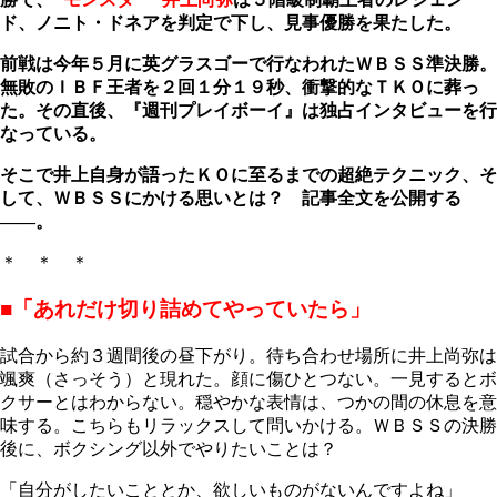
ド、ノニト・ドネアを判定で下し、見事優勝を果たした。
前戦は今年５月に英グラスゴーで行なわれたＷＢＳＳ準決勝。
無敗のＩＢＦ王者を２回１分１９秒、衝撃的なＴＫＯに葬っ
た。その直後、『週刊プレイボーイ』は独占インタビューを行
なっている。
そこで井上自身が語ったＫＯに至るまでの超絶テクニック、そ
して、ＷＢＳＳにかける思いとは？ 記事全文を公開する
――。
＊ ＊ ＊
■「あれだけ切り詰めてやっていたら」
試合から約３週間後の昼下がり。待ち合わせ場所に井上尚弥は
颯爽（さっそう）と現れた。顔に傷ひとつない。一見するとボ
クサーとはわからない。穏やかな表情は、つかの間の休息を意
味する。こちらもリラックスして問いかける。ＷＢＳＳの決勝
後に、ボクシング以外でやりたいことは？
「自分がしたいこととか、欲しいものがないんですよね」