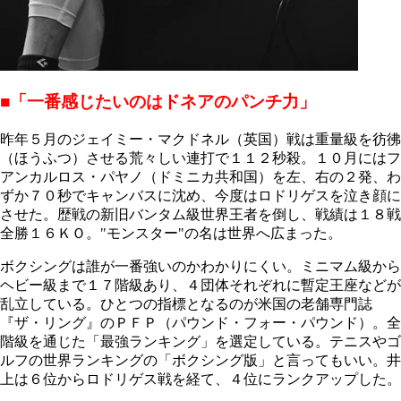
■「一番感じたいのはドネアのパンチ力」
昨年５月のジェイミー・マクドネル（英国）戦は重量級を彷彿
（ほうふつ）させる荒々しい連打で１１２秒殺。１０月にはフ
アンカルロス・パヤノ（ドミニカ共和国）を左、右の２発、わ
ずか７０秒でキャンバスに沈め、今度はロドリゲスを泣き顔に
させた。歴戦の新旧バンタム級世界王者を倒し、戦績は１８戦
全勝１６ＫＯ。"モンスター"の名は世界へ広まった。
ボクシングは誰が一番強いのかわかりにくい。ミニマム級から
ヘビー級まで１７階級あり、４団体それぞれに暫定王座などが
乱立している。ひとつの指標となるのが米国の老舗専門誌
『ザ・リング』のＰＦＰ（パウンド・フォー・パウンド）。全
階級を通じた「最強ランキング」を選定している。テニスやゴ
ルフの世界ランキングの「ボクシング版」と言ってもいい。井
上は６位からロドリゲス戦を経て、４位にランクアップした。