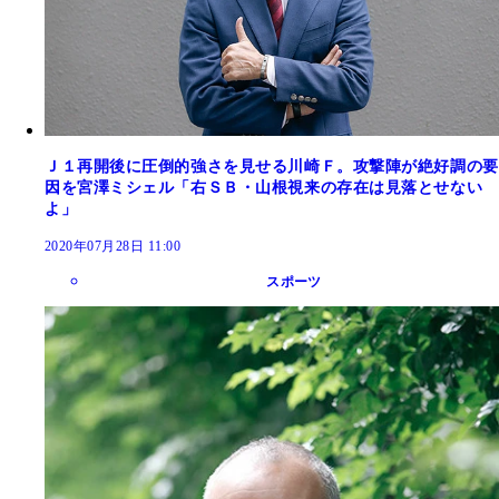
Ｊ１再開後に圧倒的強さを見せる川崎Ｆ。攻撃陣が絶好調の要
因を宮澤ミシェル「右ＳＢ・山根視来の存在は見落とせない
よ」
2020年07月28日 11:00
スポーツ