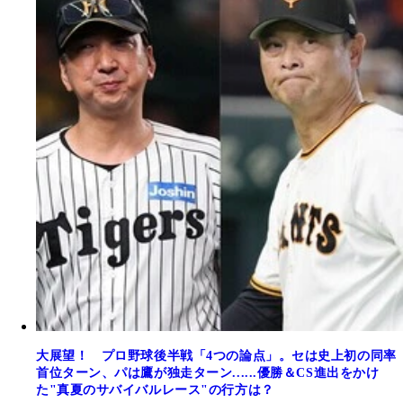
大展望！ プロ野球後半戦「4つの論点」。セは史上初の同率
首位ターン、パは鷹が独走ターン......優勝＆CS進出をかけ
た"真夏のサバイバルレース"の行方は？