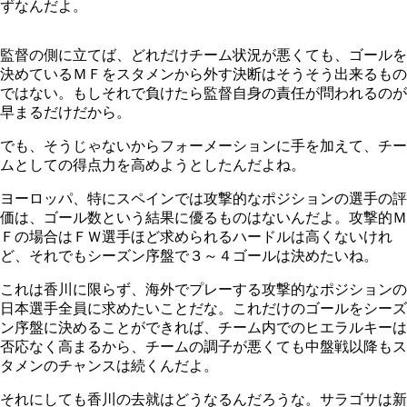
ずなんだよ。
監督の側に立てば、どれだけチーム状況が悪くても、ゴールを
決めているＭＦをスタメンから外す決断はそうそう出来るもの
ではない。もしそれで負けたら監督自身の責任が問われるのが
早まるだけだから。
でも、そうじゃないからフォーメーションに手を加えて、チー
ムとしての得点力を高めようとしたんだよね。
ヨーロッパ、特にスペインでは攻撃的なポジションの選手の評
価は、ゴール数という結果に優るものはないんだよ。攻撃的Ｍ
Ｆの場合はＦＷ選手ほど求められるハードルは高くないけれ
ど、それでもシーズン序盤で３～４ゴールは決めたいね。
これは香川に限らず、海外でプレーする攻撃的なポジションの
日本選手全員に求めたいことだな。これだけのゴールをシーズ
ン序盤に決めることができれば、チーム内でのヒエラルキーは
否応なく高まるから、チームの調子が悪くても中盤戦以降もス
タメンのチャンスは続くんだよ。
それにしても香川の去就はどうなるんだろうな。サラゴサは新