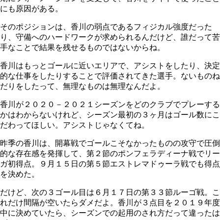
にも原因がある。
そのポジションは、香川の弱点であるフィジカル強度だった
り、守備へのハードワークが求められるんだけど、誰だって苦
手なことで結果を残せるものではないからね。
香川はもっとゴールに近いエリアで、アシストをしたり、決定
的な仕事をしたりすることで評価されてきた選手。ないものね
だりをしたって、無理なものは無理なんだよ。
香川が２０２０－２０２１シーズンをどのクラブでプレーする
かはわからないけれど、シーズン最初の３ヶ月はゴール数にこ
だわってほしい。アシストじゃなくてね。
昨季の香川は、開幕戦でゴールこそなかったものの攻守で圧倒
的な存在感を発揮して、第２節のポンフェラディーナ戦でリー
ガ初得点。９月１５日の第５節エストレマドゥーラ戦でも得点
を決めた。
だけど、次の３ゴール目は６月１７日の第３３節ルーゴ戦。こ
れだけ間隔が空いたらダメだよ。香川が３点目を２０１９年度
中に決めていたら、シーズンでの起用のされ方だって違ったは