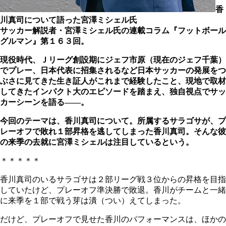
香
川真司について語った宮澤ミシェル氏
サッカー解説者・宮澤ミシェル氏の連載コラム『フットボール
グルマン』第１６３回。
現役時代、Ｊリーグ創設期にジェフ市原（現在のジェフ千葉）
でプレー、日本代表に招集されるなど日本サッカーの発展をつ
ぶさに見てきた生き証人がこれまで経験したこと、現地で取材
してきたインパクト大のエピソードを踏まえ、独自視点でサッ
カーシーンを語る――。
今回のテーマは、香川真司について。所属するサラゴサが、プ
レーオフで敗れ１部昇格を逃してしまった香川真司。そんな彼
の来季の去就に宮澤ミシェルは注目しているという。
＊＊＊＊＊
香川真司のいるサラゴサは２部リーグ戦３位からの昇格を目指
していたけど、プレーオフ準決勝で敗退。香川がチームと一緒
に来季を１部で戦う芽は潰（つい）えてしまった。
だけど、プレーオフで見せた香川のパフォーマンスは、ほかの