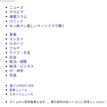
ニュース
グラビア
連載コラム
コミック
キン肉マン
新しいウィンドウで開く
新着
エンタメ
スポーツ
クルマ
ライフ・文化
社会
政治・国際
経済・ビジネス
IT・科学
写真
週プレNEWS TOP
新着ニュース
スポーツニュース
チームの１部昇格果たせず...。香川真司の次シーズンに宮澤ミシェル