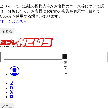
当サイトでは当社の提携先等がお客様のニーズ等について調
査・分析したり、お客様にお勧めの広告を表⽰する⽬的で
Cookie を使⽤する場合があります。
詳しくはこちら
閉じる
検
索
す
る
メニュ