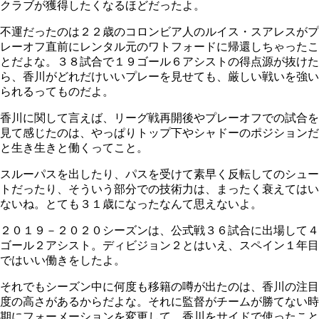
クラブが獲得したくなるほどだったよ。
不運だったのは２２歳のコロンビア人のルイス・スアレスがプ
レーオフ直前にレンタル元のワトフォードに帰還しちゃったこ
とだよな。３８試合で１９ゴール６アシストの得点源が抜けた
ら、香川がどれだけいいプレーを見せても、厳しい戦いを強い
られるってものだよ。
香川に関して言えば、リーグ戦再開後やプレーオフでの試合を
見て感じたのは、やっぱりトップ下やシャドーのポジションだ
と生き生きと働くってこと。
スルーパスを出したり、パスを受けて素早く反転してのシュー
トだったり、そういう部分での技術力は、まったく衰えてはい
ないね。とても３１歳になったなんて思えないよ。
２０１９－２０２０シーズンは、公式戦３６試合に出場して４
ゴール２アシスト。ディビジョン２とはいえ、スペイン１年目
ではいい働きをしたよ。
それでもシーズン中に何度も移籍の噂が出たのは、香川の注目
度の高さがあるからだよな。それに監督がチームが勝てない時
期にフォーメーションを変更して、香川をサイドで使ったこと